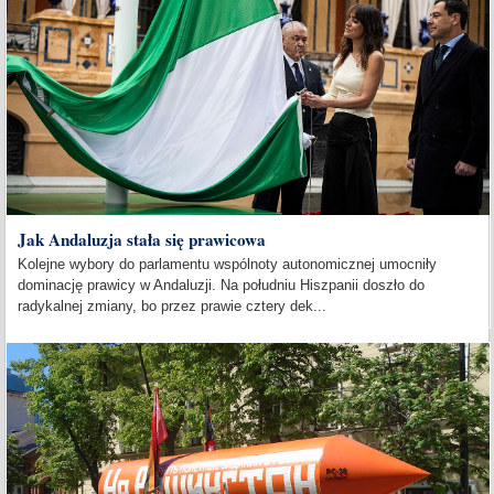
Jak Andaluzja stała się prawicowa
Kolejne wybory do parlamentu wspólnoty autonomicznej umocniły
dominację prawicy w Andaluzji. Na południu Hiszpanii doszło do
radykalnej zmiany, bo przez prawie cztery dek...