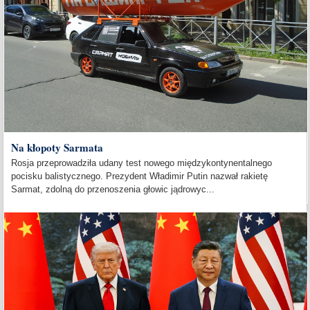
Na kłopoty Sarmata
Rosja przeprowadziła udany test nowego międzykontynentalnego
pocisku balistycznego. Prezydent Władimir Putin nazwał rakietę
Sarmat, zdolną do przenoszenia głowic jądrowyc...