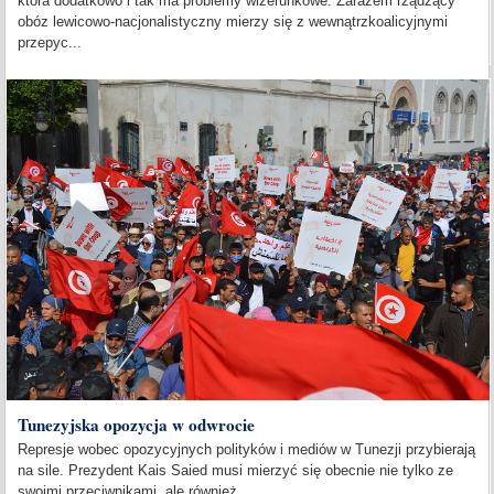
która dodatkowo i tak ma problemy wizerunkowe. Zarazem rządzący
obóz lewicowo-nacjonalistyczny mierzy się z wewnątrzkoalicyjnymi
przepyc...
Tunezyjska opozycja w odwrocie
Represje wobec opozycyjnych polityków i mediów w Tunezji przybierają
na sile. Prezydent Kais Saied musi mierzyć się obecnie nie tylko ze
swoimi przeciwnikami, ale również...