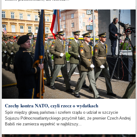
Czechy kontra NATO, czyli rzecz o wydatkach
Spór między głową państwa i szefem rządu o udział w szczycie
Sojuszu Północnoatlantyckiego przyćmił fakt, że premier Czech Andrej
Babiš nie zamierza wypełnić w najbliższy...