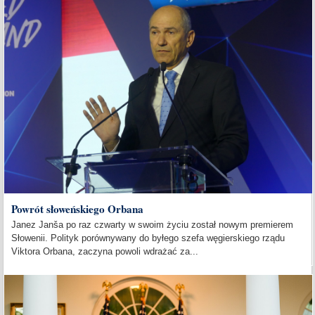
Powrót słoweńskiego Orbana
Janez Janša po raz czwarty w swoim życiu został nowym premierem
Słowenii. Polityk porównywany do byłego szefa węgierskiego rządu
Viktora Orbana, zaczyna powoli wdrażać za...