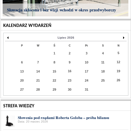
Słowacja skłócona i bez wizji wchodzi w okres przedwyborczy
KALENDARZ WYDARZEŃ
Lipiec 2026
P
W
Ś
C
Pt
S
N
5
1
2
3
4
12
6
7
8
9
10
11
16
19
13
14
15
17
18
26
20
21
22
23
24
25
27
28
29
30
31
STREFA WIEDZY
Słowenia pod rządami Roberta Goloba – próba bilansu
Data: 20 marzec 2026