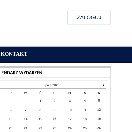
ZALOGUJ
KONTAKT
Wykonanie:
Delta Interactive
LENDARZ WYDARZEŃ
Lipiec 2026
P
W
Ś
C
Pt
S
N
5
1
2
3
4
12
6
7
8
9
10
11
16
19
13
14
15
17
18
26
20
21
22
23
24
25