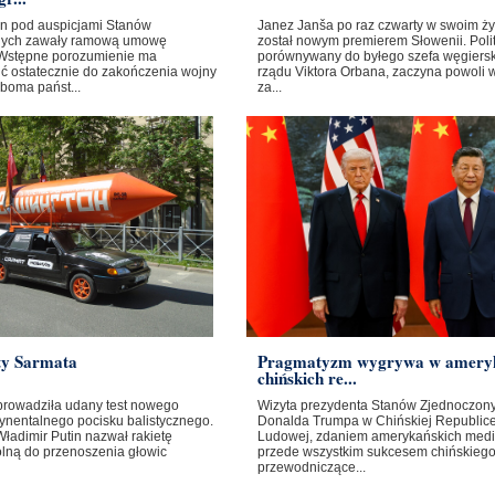
ban pod auspicjami Stanów
Janez Janša po raz czwarty w swoim ży
nych zawały ramową umowę
został nowym premierem Słowenii. Poli
Wstępne porozumienie ma
porównywany do byłego szefa węgiers
ć ostatecznie do zakończenia wojny
rządu Viktora Orbana, zaczyna powoli 
boma państ...
za...
ty Sarmata
Pragmatyzm wygrywa w amery
chińskich re...
prowadziła udany test nowego
Wizyta prezydenta Stanów Zjednoczon
ynentalnego pocisku balistycznego.
Donalda Trumpa w Chińskiej Republic
ładimir Putin nazwał rakietę
Ludowej, zdaniem amerykańskich medi
olną do przenoszenia głowic
przede wszystkim sukcesem chińskieg
przewodniczące...