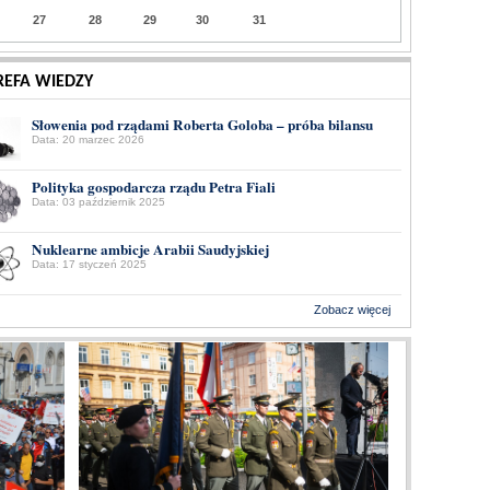
27
28
29
30
31
REFA WIEDZY
Słowenia pod rządami Roberta Goloba – próba bilansu
Data: 20 marzec 2026
Polityka gospodarcza rządu Petra Fiali
Data: 03 październik 2025
Nuklearne ambicje Arabii Saudyjskiej
Data: 17 styczeń 2025
Zobacz więcej