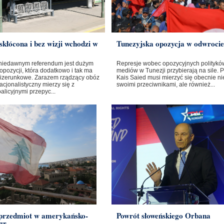
skłócona i bez wizji wchodzi w
Tunezyjska opozycja w odwrocie
niedawnym referendum jest dużym
Represje wobec opozycyjnych polityków
opozycji, która dodatkowo i tak ma
mediów w Tunezji przybierają na sile. 
izerunkowe. Zarazem rządzący obóz
Kais Saied musi mierzyć się obecnie nie
cjonalistyczny mierzy się z
swoimi przeciwnikami, ale również...
licyjnymi przepyc...
 przedmiot w amerykańsko-
Powrót słoweńskiego Orbana
gr...