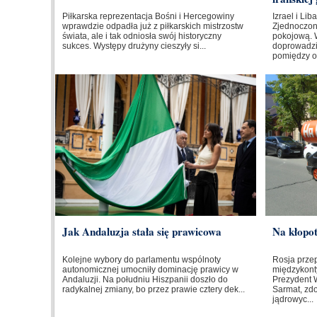
Piłkarska reprezentacja Bośni i Hercegowiny
Izrael i Li
wprawdzie odpadła już z piłkarskich mistrzostw
Zjednoczo
świata, ale i tak odniosła swój historyczny
pokojową. 
sukces. Występy drużyny cieszyły si...
doprowadzi
pomiędzy o
Jak Andaluzja stała się prawicowa
Na kłopo
Kolejne wybory do parlamentu wspólnoty
Rosja prze
autonomicznej umocniły dominację prawicy w
międzykont
Andaluzji. Na południu Hiszpanii doszło do
Prezydent W
radykalnej zmiany, bo przez prawie cztery dek...
Sarmat, zd
jądrowyc...