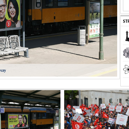
ST
rczy