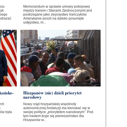
ciu
Memorandum w sprawie umowy pokojowej
tyk
między Iranem i Stanami Zjednoczonymi jest
kiego
postrzegane jako zwycięstwo Irańczyków.
wdrażać
Amerykanie poszli na daleko posunięte
ustępstwa, m...
kańsko-
Hiszpanów (nie) dzieli priorytet
narodowy
ych
Nowy rząd hiszpańskiej wspólnoty
e
autonomicznej Andaluzji ma kierować się w
ów była
swojej polityce „priorytetem narodowym”. Pod
o
tym hasłem kryje się pierwszeństwo dla
Hiszpanów w...