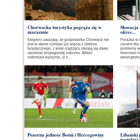
Chorwacka turystyka pogrąża się w
Słowacja 
marazmie
okres...
Eksperci uważają, że gospodarka Chorwacji nie
Porażka w 
jest w stanie czerpać już więcej z sektora
ciosem dla 
turystycznego, z kolei rządzący starają się dalej
problemy w
uprawiać propagandę sukcesu. Widać
lewicowo-na
natomiast wyraźnie, iż z...
wewnątrzkoa
Pozorna jedność Bośni i Hercegowiny
Libański
irańskiej 