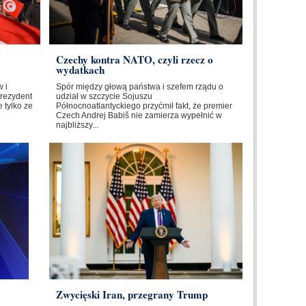
Czechy kontra NATO, czyli rzecz o
wydatkach
 i
Spór między głową państwa i szefem rządu o
Prezydent
udział w szczycie Sojuszu
 tylko ze
Północnoatlantyckiego przyćmił fakt, że premier
Czech Andrej Babiš nie zamierza wypełnić w
najbliższy...
Zwycięski Iran, przegrany Trump