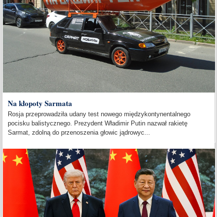
Na kłopoty Sarmata
Rosja przeprowadziła udany test nowego międzykontynentalnego
pocisku balistycznego. Prezydent Władimir Putin nazwał rakietę
Sarmat, zdolną do przenoszenia głowic jądrowyc...