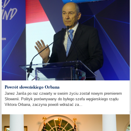
Powrót słoweńskiego Orbana
Janez Janša po raz czwarty w swoim życiu został nowym premierem
Słowenii. Polityk porównywany do byłego szefa węgierskiego rządu
Viktora Orbana, zaczyna powoli wdrażać za...