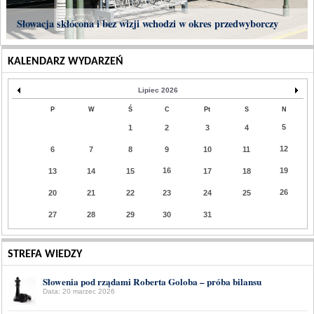
Słowacja skłócona i bez wizji wchodzi w okres przedwyborczy
KALENDARZ WYDARZEŃ
Lipiec 2026
P
W
Ś
C
Pt
S
N
5
1
2
3
4
12
6
7
8
9
10
11
16
19
13
14
15
17
18
26
20
21
22
23
24
25
27
28
29
30
31
STREFA WIEDZY
Słowenia pod rządami Roberta Goloba – próba bilansu
Data: 20 marzec 2026