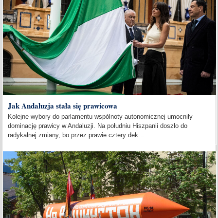
Jak Andaluzja stała się prawicowa
Kolejne wybory do parlamentu wspólnoty autonomicznej umocniły
dominację prawicy w Andaluzji. Na południu Hiszpanii doszło do
radykalnej zmiany, bo przez prawie cztery dek...