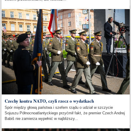
Czechy kontra NATO, czyli rzecz o wydatkach
Spór między głową państwa i szefem rządu o udział w szczycie
Sojuszu Północnoatlantyckiego przyćmił fakt, że premier Czech Andrej
Babiš nie zamierza wypełnić w najbliższy...