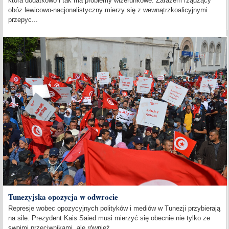
która dodatkowo i tak ma problemy wizerunkowe. Zarazem rządzący
obóz lewicowo-nacjonalistyczny mierzy się z wewnątrzkoalicyjnymi
przepyc...
Tunezyjska opozycja w odwrocie
Represje wobec opozycyjnych polityków i mediów w Tunezji przybierają
na sile. Prezydent Kais Saied musi mierzyć się obecnie nie tylko ze
swoimi przeciwnikami, ale również...