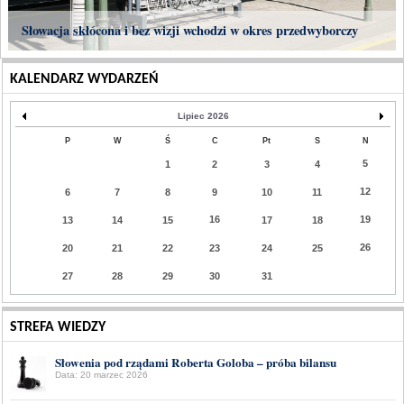
Słowacja skłócona i bez wizji wchodzi w okres przedwyborczy
KALENDARZ WYDARZEŃ
Lipiec 2026
P
W
Ś
C
Pt
S
N
5
1
2
3
4
12
6
7
8
9
10
11
16
19
13
14
15
17
18
26
20
21
22
23
24
25
27
28
29
30
31
STREFA WIEDZY
Słowenia pod rządami Roberta Goloba – próba bilansu
Data: 20 marzec 2026