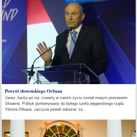
Powrót słoweńskiego Orbana
Janez Janša po raz czwarty w swoim życiu został nowym premierem
Słowenii. Polityk porównywany do byłego szefa węgierskiego rządu
Viktora Orbana, zaczyna powoli wdrażać za...