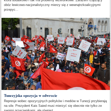
która dodatkowo i tak ma problemy wizerunkowe. Zarazem rządzący
obóz lewicowo-nacjonalistyczny mierzy się z wewnątrzkoalicyjnymi
przepyc...
Tunezyjska opozycja w odwrocie
Represje wobec opozycyjnych polityków i mediów w Tunezji przybierają
na sile. Prezydent Kais Saied musi mierzyć się obecnie nie tylko ze
swoimi przeciwnikami, ale również...