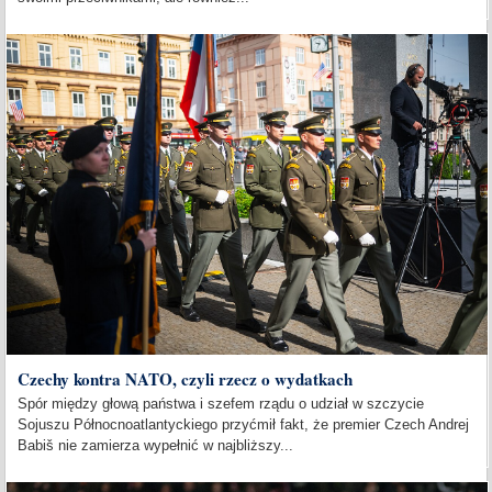
Czechy kontra NATO, czyli rzecz o wydatkach
Spór między głową państwa i szefem rządu o udział w szczycie
Sojuszu Północnoatlantyckiego przyćmił fakt, że premier Czech Andrej
Babiš nie zamierza wypełnić w najbliższy...