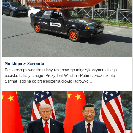
Na kłopoty Sarmata
Rosja przeprowadziła udany test nowego międzykontynentalnego
pocisku balistycznego. Prezydent Władimir Putin nazwał rakietę
Sarmat, zdolną do przenoszenia głowic jądrowyc...