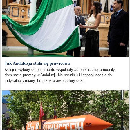
Jak Andaluzja stała się prawicowa
Kolejne wybory do parlamentu wspólnoty autonomicznej umocniły
dominację prawicy w Andaluzji. Na południu Hiszpanii doszło do
radykalnej zmiany, bo przez prawie cztery dek...