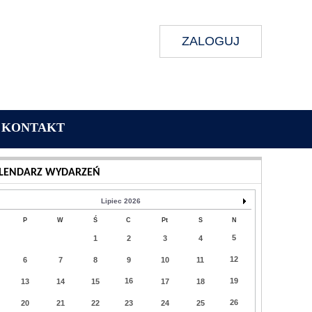
ZALOGUJ
KONTAKT
Wykonanie:
Delta Interactive
LENDARZ WYDARZEŃ
Lipiec 2026
P
W
Ś
C
Pt
S
N
5
1
2
3
4
12
6
7
8
9
10
11
16
19
13
14
15
17
18
26
20
21
22
23
24
25