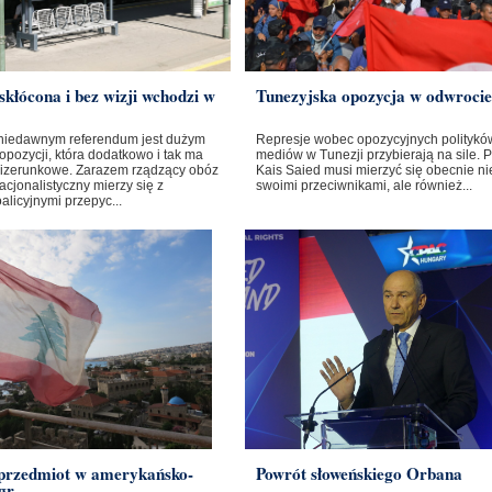
skłócona i bez wizji wchodzi w
Tunezyjska opozycja w odwrocie
niedawnym referendum jest dużym
Represje wobec opozycyjnych polityków
opozycji, która dodatkowo i tak ma
mediów w Tunezji przybierają na sile. 
izerunkowe. Zarazem rządzący obóz
Kais Saied musi mierzyć się obecnie nie
cjonalistyczny mierzy się z
swoimi przeciwnikami, ale również...
licyjnymi przepyc...
 przedmiot w amerykańsko-
Powrót słoweńskiego Orbana
gr...