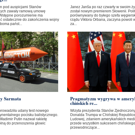
ban pod auspicjami Stanów
Janez Janša po raz czwarty w swoim ży
nych zawały ramową umowę
został nowym premierem Słowenii. Poli
Wstępne porozumienie ma
porównywany do byłego szefa węgiers
ć ostatecznie do zakończenia wojny
rządu Viktora Orbana, zaczyna powoli 
boma państ...
za...
ty Sarmata
Pragmatyzm wygrywa w amery
chińskich re...
prowadziła udany test nowego
Wizyta prezydenta Stanów Zjednoczon
ynentalnego pocisku balistycznego.
Donalda Trumpa w Chińskiej Republic
ładimir Putin nazwał rakietę
Ludowej, zdaniem amerykańskich medi
olną do przenoszenia głowic
przede wszystkim sukcesem chińskieg
przewodniczące...