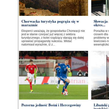
Chorwacka turystyka pogrąża się w
Słowacja 
marazmie
okres...
Eksperci uważają, że gospodarka Chorwacji nie
Porażka w 
jest w stanie czerpać już więcej z sektora
ciosem dla 
turystycznego, z kolei rządzący starają się dalej
problemy w
uprawiać propagandę sukcesu. Widać
lewicowo-na
natomiast wyraźnie, iż z...
wewnątrzkoa
Pozorna jedność Bośni i Hercegowiny
Libański
irańskiej 