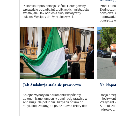
Piłkarska reprezentacja Bośni i Hercegowiny
Izrael i Li
wprawdzie odpadła już z piłkarskich mistrzostw
Zjednoczo
świata, ale i tak odniosła swój historyczny
pokojową. 
sukces. Występy drużyny cieszyły si...
doprowadzi
pomiędzy o
Jak Andaluzja stała się prawicowa
Na kłopo
Kolejne wybory do parlamentu wspólnoty
Rosja prze
autonomicznej umocniły dominację prawicy w
międzykont
Andaluzji. Na południu Hiszpanii doszło do
Prezydent W
radykalnej zmiany, bo przez prawie cztery dek...
Sarmat, zd
jądrowyc...