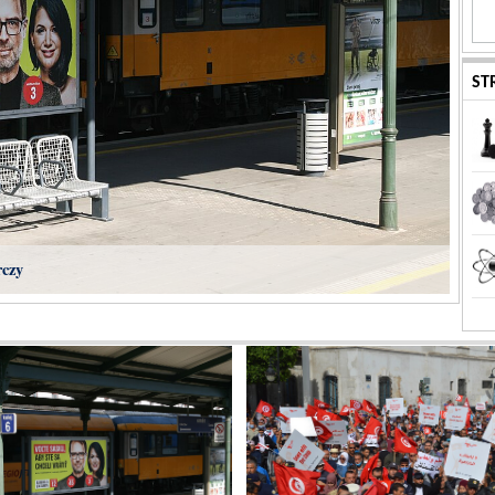
ST
rczy