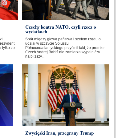
Czechy kontra NATO, czyli rzecz o
wydatkach
 i
Spór między głową państwa i szefem rządu o
Prezydent
udział w szczycie Sojuszu
 tylko ze
Północnoatlantyckiego przyćmił fakt, że premier
Czech Andrej Babiš nie zamierza wypełnić w
najbliższy...
Zwycięski Iran, przegrany Trump