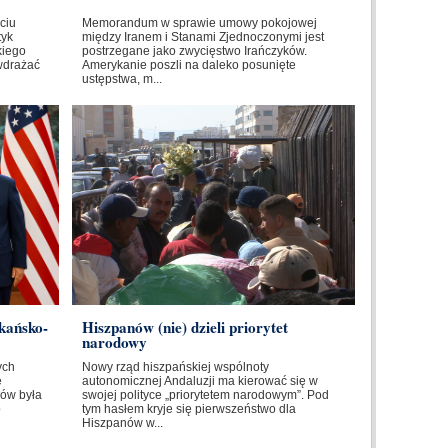
ciu
Memorandum w sprawie umowy pokojowej
tyk
między Iranem i Stanami Zjednoczonymi jest
kiego
postrzegane jako zwycięstwo Irańczyków.
wdrażać
Amerykanie poszli na daleko posunięte
ustępstwa, m...
kańsko-
Hiszpanów (nie) dzieli priorytet
narodowy
ych
Nowy rząd hiszpańskiej wspólnoty
e
autonomicznej Andaluzji ma kierować się w
ów była
swojej polityce „priorytetem narodowym”. Pod
o
tym hasłem kryje się pierwszeństwo dla
Hiszpanów w...