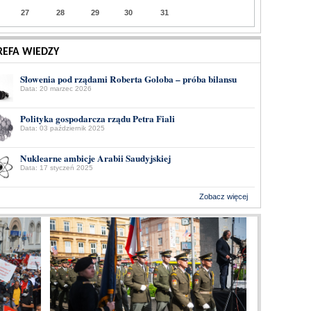
27
28
29
30
31
REFA WIEDZY
Słowenia pod rządami Roberta Goloba – próba bilansu
Data: 20 marzec 2026
Polityka gospodarcza rządu Petra Fiali
Data: 03 październik 2025
Nuklearne ambicje Arabii Saudyjskiej
Data: 17 styczeń 2025
Zobacz więcej