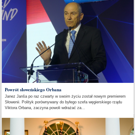
Powrót słoweńskiego Orbana
Janez Janša po raz czwarty w swoim życiu został nowym premierem
Słowenii. Polityk porównywany do byłego szefa węgierskiego rządu
Viktora Orbana, zaczyna powoli wdrażać za...