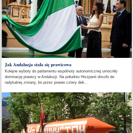
Jak Andaluzja stała się prawicowa
Kolejne wybory do parlamentu wspólnoty autonomicznej umocniły
dominację prawicy w Andaluzji. Na południu Hiszpanii doszło do
radykalnej zmiany, bo przez prawie cztery dek...