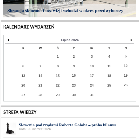
Słowacja skłócona i bez wizji wchodzi w okres przedwyborczy
KALENDARZ WYDARZEŃ
Lipiec 2026
P
W
Ś
C
Pt
S
N
5
1
2
3
4
12
6
7
8
9
10
11
16
19
13
14
15
17
18
26
20
21
22
23
24
25
27
28
29
30
31
STREFA WIEDZY
Słowenia pod rządami Roberta Goloba – próba bilansu
Data: 20 marzec 2026