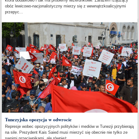
która dodatkowo i tak ma problemy wizerunkowe. Zarazem rządzący
obóz lewicowo-nacjonalistyczny mierzy się z wewnątrzkoalicyjnymi
przepyc...
Tunezyjska opozycja w odwrocie
Represje wobec opozycyjnych polityków i mediów w Tunezji przybierają
na sile. Prezydent Kais Saied musi mierzyć się obecnie nie tylko ze
swoimi przeciwnikami, ale również...