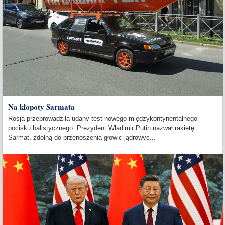
Na kłopoty Sarmata
Rosja przeprowadziła udany test nowego międzykontynentalnego
pocisku balistycznego. Prezydent Władimir Putin nazwał rakietę
Sarmat, zdolną do przenoszenia głowic jądrowyc...