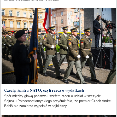
Czechy kontra NATO, czyli rzecz o wydatkach
Spór między głową państwa i szefem rządu o udział w szczycie
Sojuszu Północnoatlantyckiego przyćmił fakt, że premier Czech Andrej
Babiš nie zamierza wypełnić w najbliższy...