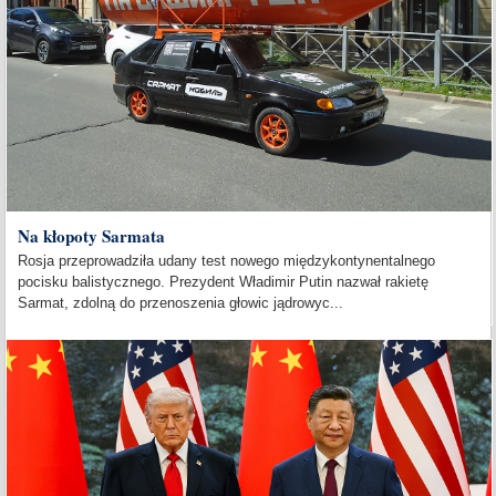
Na kłopoty Sarmata
Rosja przeprowadziła udany test nowego międzykontynentalnego
pocisku balistycznego. Prezydent Władimir Putin nazwał rakietę
Sarmat, zdolną do przenoszenia głowic jądrowyc...