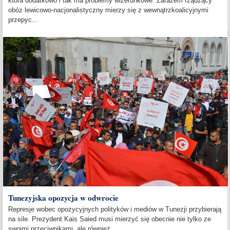
która dodatkowo i tak ma problemy wizerunkowe. Zarazem rządzący
obóz lewicowo-nacjonalistyczny mierzy się z wewnątrzkoalicyjnymi
przepyc...
Tunezyjska opozycja w odwrocie
Represje wobec opozycyjnych polityków i mediów w Tunezji przybierają
na sile. Prezydent Kais Saied musi mierzyć się obecnie nie tylko ze
swoimi przeciwnikami, ale również...