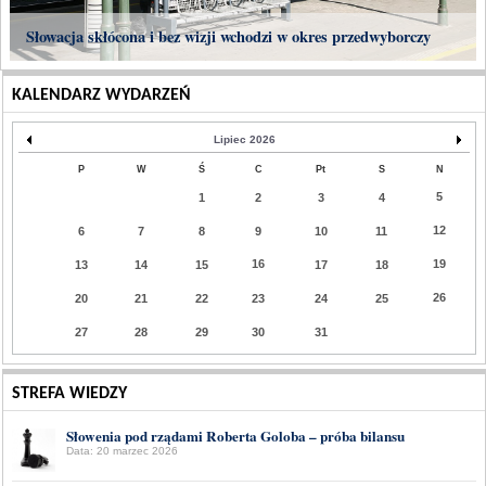
Słowacja skłócona i bez wizji wchodzi w okres przedwyborczy
KALENDARZ WYDARZEŃ
Lipiec 2026
P
W
Ś
C
Pt
S
N
5
1
2
3
4
12
6
7
8
9
10
11
16
19
13
14
15
17
18
26
20
21
22
23
24
25
27
28
29
30
31
STREFA WIEDZY
Słowenia pod rządami Roberta Goloba – próba bilansu
Data: 20 marzec 2026