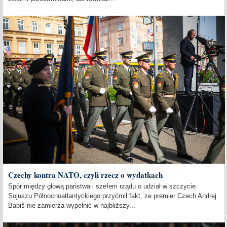
Czechy kontra NATO, czyli rzecz o wydatkach
Spór między głową państwa i szefem rządu o udział w szczycie
Sojuszu Północnoatlantyckiego przyćmił fakt, że premier Czech Andrej
Babiš nie zamierza wypełnić w najbliższy...