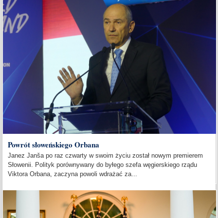
Powrót słoweńskiego Orbana
Janez Janša po raz czwarty w swoim życiu został nowym premierem
Słowenii. Polityk porównywany do byłego szefa węgierskiego rządu
Viktora Orbana, zaczyna powoli wdrażać za...