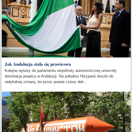
Jak Andaluzja stała się prawicowa
Kolejne wybory do parlamentu wspólnoty autonomicznej umocniły
dominację prawicy w Andaluzji. Na południu Hiszpanii doszło do
radykalnej zmiany, bo przez prawie cztery dek...