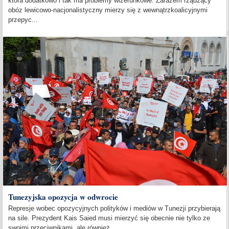
która dodatkowo i tak ma problemy wizerunkowe. Zarazem rządzący
obóz lewicowo-nacjonalistyczny mierzy się z wewnątrzkoalicyjnymi
przepyc...
Tunezyjska opozycja w odwrocie
Represje wobec opozycyjnych polityków i mediów w Tunezji przybierają
na sile. Prezydent Kais Saied musi mierzyć się obecnie nie tylko ze
swoimi przeciwnikami, ale również...