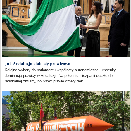
Jak Andaluzja stała się prawicowa
Kolejne wybory do parlamentu wspólnoty autonomicznej umocniły
dominację prawicy w Andaluzji. Na południu Hiszpanii doszło do
radykalnej zmiany, bo przez prawie cztery dek...