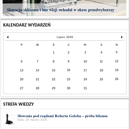
Słowacja skłócona i bez wizji wchodzi w okres przedwyborczy
KALENDARZ WYDARZEŃ
Lipiec 2026
P
W
Ś
C
Pt
S
N
5
1
2
3
4
12
6
7
8
9
10
11
16
19
13
14
15
17
18
26
20
21
22
23
24
25
27
28
29
30
31
STREFA WIEDZY
Słowenia pod rządami Roberta Goloba – próba bilansu
Data: 20 marzec 2026