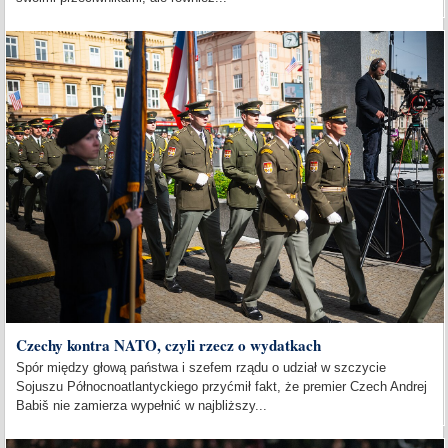
Czechy kontra NATO, czyli rzecz o wydatkach
Spór między głową państwa i szefem rządu o udział w szczycie
Sojuszu Północnoatlantyckiego przyćmił fakt, że premier Czech Andrej
Babiš nie zamierza wypełnić w najbliższy...