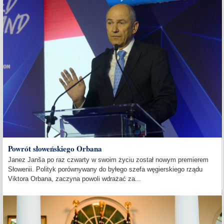
Powrót słoweńskiego Orbana
Janez Janša po raz czwarty w swoim życiu został nowym premierem
Słowenii. Polityk porównywany do byłego szefa węgierskiego rządu
Viktora Orbana, zaczyna powoli wdrażać za...