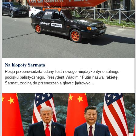
Na kłopoty Sarmata
Rosja przeprowadziła udany test nowego międzykontynentalnego
pocisku balistycznego. Prezydent Władimir Putin nazwał rakietę
Sarmat, zdolną do przenoszenia głowic jądrowyc...