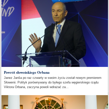
Powrót słoweńskiego Orbana
Janez Janša po raz czwarty w swoim życiu został nowym premierem
Słowenii. Polityk porównywany do byłego szefa węgierskiego rządu
Viktora Orbana, zaczyna powoli wdrażać za...