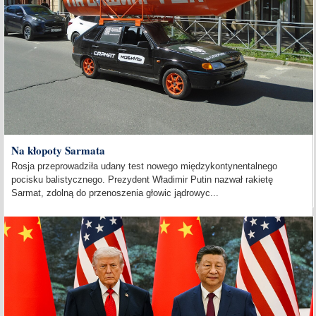
Na kłopoty Sarmata
Rosja przeprowadziła udany test nowego międzykontynentalnego
pocisku balistycznego. Prezydent Władimir Putin nazwał rakietę
Sarmat, zdolną do przenoszenia głowic jądrowyc...