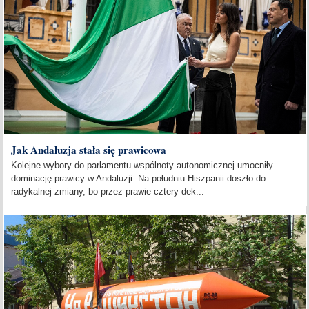
Jak Andaluzja stała się prawicowa
Kolejne wybory do parlamentu wspólnoty autonomicznej umocniły
dominację prawicy w Andaluzji. Na południu Hiszpanii doszło do
radykalnej zmiany, bo przez prawie cztery dek...