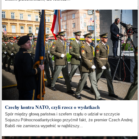
Czechy kontra NATO, czyli rzecz o wydatkach
Spór między głową państwa i szefem rządu o udział w szczycie
Sojuszu Północnoatlantyckiego przyćmił fakt, że premier Czech Andrej
Babiš nie zamierza wypełnić w najbliższy...