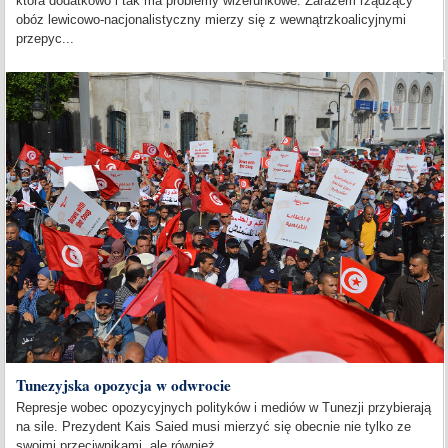
która dodatkowo i tak ma problemy wizerunkowe. Zarazem rządzący
obóz lewicowo-nacjonalistyczny mierzy się z wewnątrzkoalicyjnymi
przepyc...
Tunezyjska opozycja w odwrocie
Represje wobec opozycyjnych polityków i mediów w Tunezji przybierają
na sile. Prezydent Kais Saied musi mierzyć się obecnie nie tylko ze
swoimi przeciwnikami, ale również...