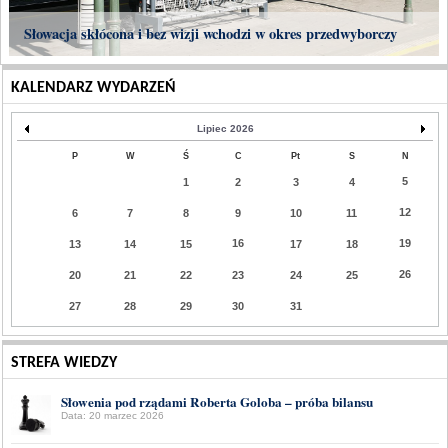
Słowacja skłócona i bez wizji wchodzi w okres przedwyborczy
KALENDARZ WYDARZEŃ
Lipiec 2026
P
W
Ś
C
Pt
S
N
5
1
2
3
4
12
6
7
8
9
10
11
16
19
13
14
15
17
18
26
20
21
22
23
24
25
27
28
29
30
31
STREFA WIEDZY
Słowenia pod rządami Roberta Goloba – próba bilansu
Data: 20 marzec 2026