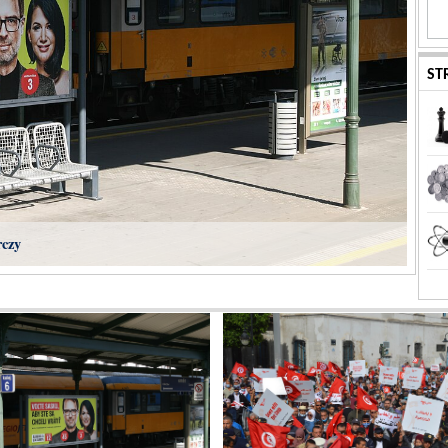
ST
rczy