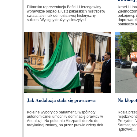
Piłkarska reprezentacja Bośni i Hercegowiny
Izrael i Li
wprawdzie odpadła już z piłkarskich mistrzostw
Zjednoczo
świata, ale i tak odniosła swój historyczny
pokojową. 
sukces. Występy drużyny cieszyły si...
doprowadzi
pomiędzy o
Jak Andaluzja stała się prawicowa
Na kłopo
Kolejne wybory do parlamentu wspólnoty
Rosja prze
autonomicznej umocniły dominację prawicy w
międzykont
Andaluzji. Na południu Hiszpanii doszło do
Prezydent W
radykalnej zmiany, bo przez prawie cztery dek...
Sarmat, zd
jądrowyc...