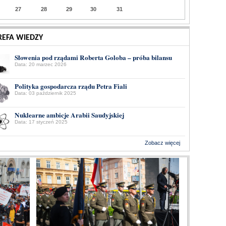
27
28
29
30
31
REFA WIEDZY
Słowenia pod rządami Roberta Goloba – próba bilansu
Data: 20 marzec 2026
Polityka gospodarcza rządu Petra Fiali
Data: 03 październik 2025
Nuklearne ambicje Arabii Saudyjskiej
Data: 17 styczeń 2025
Zobacz więcej