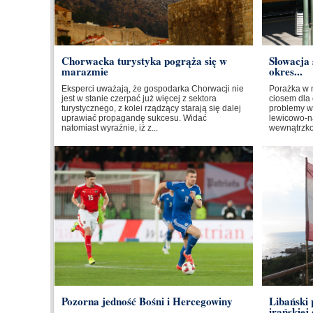
Chorwacka turystyka pogrąża się w
Słowacja 
marazmie
okres...
Eksperci uważają, że gospodarka Chorwacji nie
Porażka w 
jest w stanie czerpać już więcej z sektora
ciosem dla 
turystycznego, z kolei rządzący starają się dalej
problemy w
uprawiać propagandę sukcesu. Widać
lewicowo-na
natomiast wyraźnie, iż z...
wewnątrzkoa
Pozorna jedność Bośni i Hercegowiny
Libański
irańskiej 