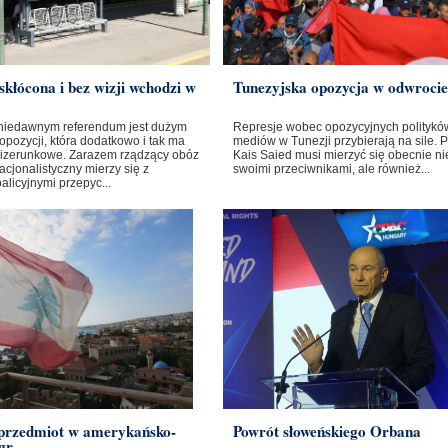
skłócona i bez wizji wchodzi w
Tunezyjska opozycja w odwrocie
niedawnym referendum jest dużym
Represje wobec opozycyjnych polityków
opozycji, która dodatkowo i tak ma
mediów w Tunezji przybierają na sile. 
izerunkowe. Zarazem rządzący obóz
Kais Saied musi mierzyć się obecnie nie
cjonalistyczny mierzy się z
swoimi przeciwnikami, ale również...
licyjnymi przepyc...
 przedmiot w amerykańsko-
Powrót słoweńskiego Orbana
gr...