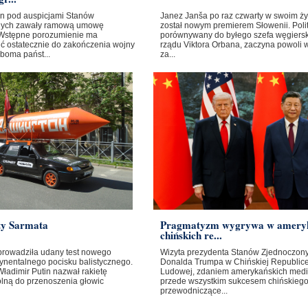
ban pod auspicjami Stanów
Janez Janša po raz czwarty w swoim ży
nych zawały ramową umowę
został nowym premierem Słowenii. Poli
Wstępne porozumienie ma
porównywany do byłego szefa węgiers
ć ostatecznie do zakończenia wojny
rządu Viktora Orbana, zaczyna powoli 
boma państ...
za...
ty Sarmata
Pragmatyzm wygrywa w amery
chińskich re...
prowadziła udany test nowego
Wizyta prezydenta Stanów Zjednoczon
ynentalnego pocisku balistycznego.
Donalda Trumpa w Chińskiej Republic
ładimir Putin nazwał rakietę
Ludowej, zdaniem amerykańskich medi
olną do przenoszenia głowic
przede wszystkim sukcesem chińskieg
przewodniczące...