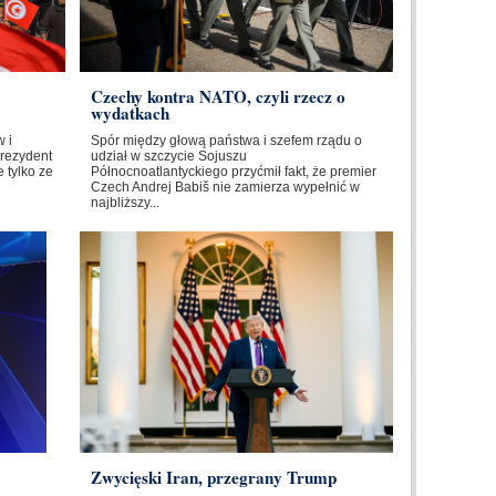
Czechy kontra NATO, czyli rzecz o
wydatkach
 i
Spór między głową państwa i szefem rządu o
Prezydent
udział w szczycie Sojuszu
 tylko ze
Północnoatlantyckiego przyćmił fakt, że premier
Czech Andrej Babiš nie zamierza wypełnić w
najbliższy...
Zwycięski Iran, przegrany Trump