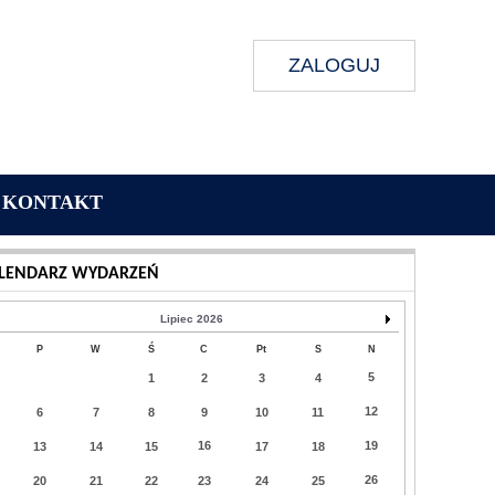
ZALOGUJ
KONTAKT
Wykonanie:
Delta Interactive
LENDARZ WYDARZEŃ
Lipiec 2026
P
W
Ś
C
Pt
S
N
5
1
2
3
4
12
6
7
8
9
10
11
16
19
13
14
15
17
18
26
20
21
22
23
24
25