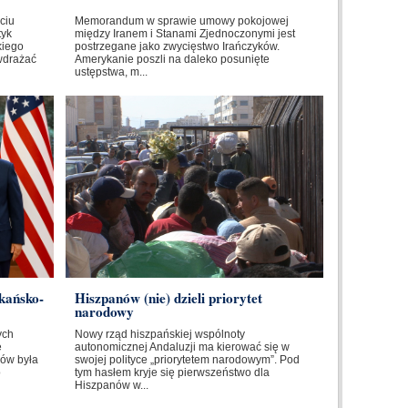
ciu
Memorandum w sprawie umowy pokojowej
tyk
między Iranem i Stanami Zjednoczonymi jest
kiego
postrzegane jako zwycięstwo Irańczyków.
wdrażać
Amerykanie poszli na daleko posunięte
ustępstwa, m...
kańsko-
Hiszpanów (nie) dzieli priorytet
narodowy
ych
Nowy rząd hiszpańskiej wspólnoty
e
autonomicznej Andaluzji ma kierować się w
ów była
swojej polityce „priorytetem narodowym”. Pod
o
tym hasłem kryje się pierwszeństwo dla
Hiszpanów w...