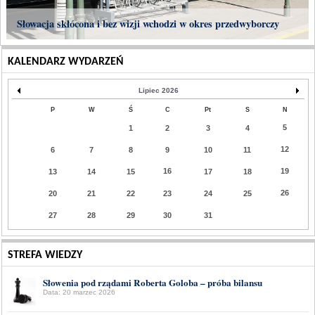
Słowacja skłócona i bez wizji wchodzi w okres przedwyborczy
KALENDARZ WYDARZEŃ
Lipiec 2026
P
W
Ś
C
Pt
S
N
5
1
2
3
4
12
6
7
8
9
10
11
16
19
13
14
15
17
18
26
20
21
22
23
24
25
27
28
29
30
31
STREFA WIEDZY
Słowenia pod rządami Roberta Goloba – próba bilansu
Data: 20 marzec 2026