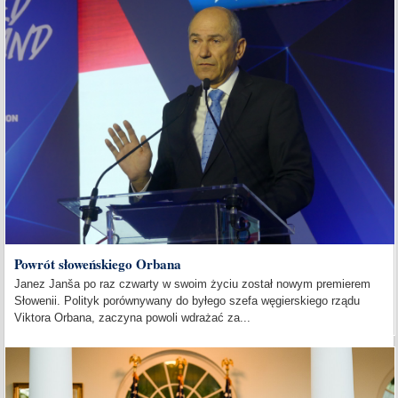
Powrót słoweńskiego Orbana
Janez Janša po raz czwarty w swoim życiu został nowym premierem
Słowenii. Polityk porównywany do byłego szefa węgierskiego rządu
Viktora Orbana, zaczyna powoli wdrażać za...