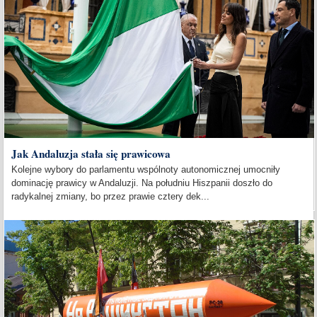
Jak Andaluzja stała się prawicowa
Kolejne wybory do parlamentu wspólnoty autonomicznej umocniły
dominację prawicy w Andaluzji. Na południu Hiszpanii doszło do
radykalnej zmiany, bo przez prawie cztery dek...