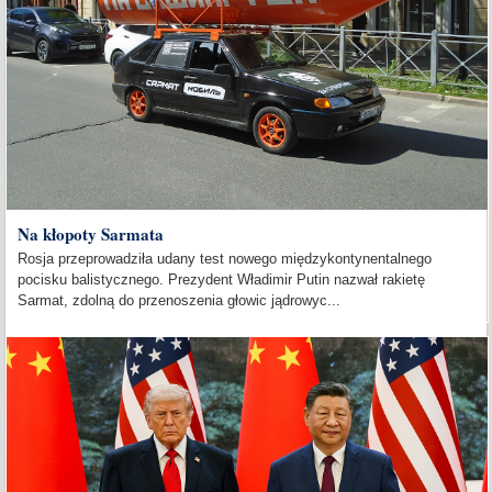
Na kłopoty Sarmata
Rosja przeprowadziła udany test nowego międzykontynentalnego
pocisku balistycznego. Prezydent Władimir Putin nazwał rakietę
Sarmat, zdolną do przenoszenia głowic jądrowyc...