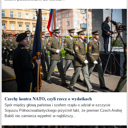
Czechy kontra NATO, czyli rzecz o wydatkach
Spór między głową państwa i szefem rządu o udział w szczycie
Sojuszu Północnoatlantyckiego przyćmił fakt, że premier Czech Andrej
Babiš nie zamierza wypełnić w najbliższy...