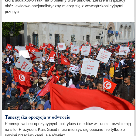
która dodatkowo i tak ma problemy wizerunkowe. Zarazem rządzący
obóz lewicowo-nacjonalistyczny mierzy się z wewnątrzkoalicyjnymi
przepyc...
Tunezyjska opozycja w odwrocie
Represje wobec opozycyjnych polityków i mediów w Tunezji przybierają
na sile. Prezydent Kais Saied musi mierzyć się obecnie nie tylko ze
swoimi przeciwnikami, ale również...