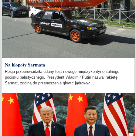
Na kłopoty Sarmata
Rosja przeprowadziła udany test nowego międzykontynentalnego
pocisku balistycznego. Prezydent Władimir Putin nazwał rakietę
Sarmat, zdolną do przenoszenia głowic jądrowyc...