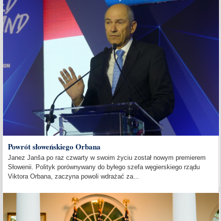
Powrót słoweńskiego Orbana
Janez Janša po raz czwarty w swoim życiu został nowym premierem
Słowenii. Polityk porównywany do byłego szefa węgierskiego rządu
Viktora Orbana, zaczyna powoli wdrażać za...