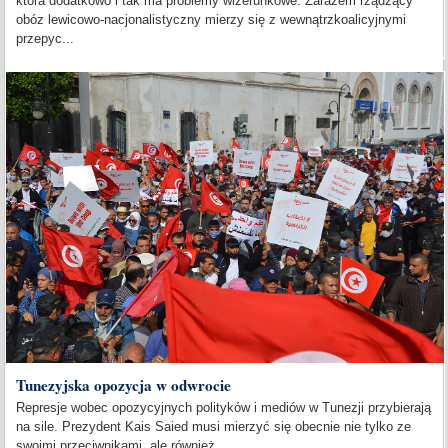
która dodatkowo i tak ma problemy wizerunkowe. Zarazem rządzący
obóz lewicowo-nacjonalistyczny mierzy się z wewnątrzkoalicyjnymi
przepyc...
Tunezyjska opozycja w odwrocie
Represje wobec opozycyjnych polityków i mediów w Tunezji przybierają
na sile. Prezydent Kais Saied musi mierzyć się obecnie nie tylko ze
swoimi przeciwnikami, ale również...