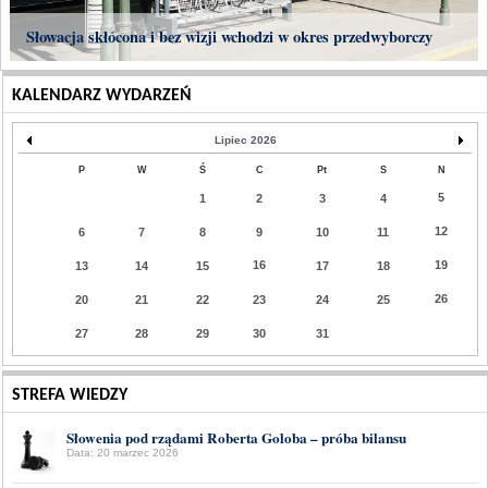
Słowacja skłócona i bez wizji wchodzi w okres przedwyborczy
KALENDARZ WYDARZEŃ
Lipiec 2026
P
W
Ś
C
Pt
S
N
5
1
2
3
4
12
6
7
8
9
10
11
16
19
13
14
15
17
18
26
20
21
22
23
24
25
27
28
29
30
31
STREFA WIEDZY
Słowenia pod rządami Roberta Goloba – próba bilansu
Data: 20 marzec 2026