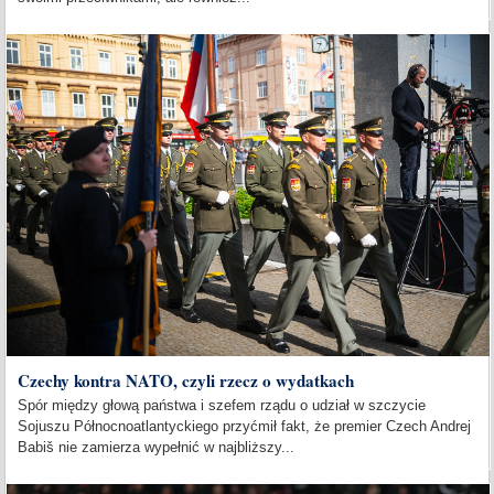
Czechy kontra NATO, czyli rzecz o wydatkach
Spór między głową państwa i szefem rządu o udział w szczycie
Sojuszu Północnoatlantyckiego przyćmił fakt, że premier Czech Andrej
Babiš nie zamierza wypełnić w najbliższy...