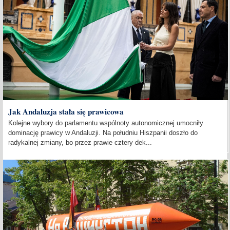
Jak Andaluzja stała się prawicowa
Kolejne wybory do parlamentu wspólnoty autonomicznej umocniły
dominację prawicy w Andaluzji. Na południu Hiszpanii doszło do
radykalnej zmiany, bo przez prawie cztery dek...