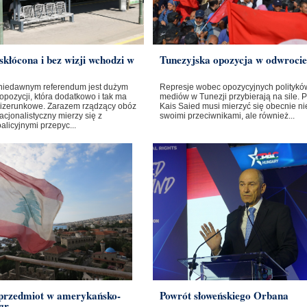
skłócona i bez wizji wchodzi w
Tunezyjska opozycja w odwrocie
niedawnym referendum jest dużym
Represje wobec opozycyjnych polityków
opozycji, która dodatkowo i tak ma
mediów w Tunezji przybierają na sile. 
izerunkowe. Zarazem rządzący obóz
Kais Saied musi mierzyć się obecnie nie
cjonalistyczny mierzy się z
swoimi przeciwnikami, ale również...
licyjnymi przepyc...
 przedmiot w amerykańsko-
Powrót słoweńskiego Orbana
gr...