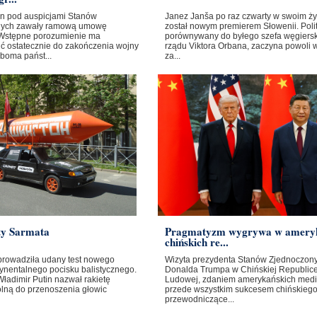
ban pod auspicjami Stanów
Janez Janša po raz czwarty w swoim ży
nych zawały ramową umowę
został nowym premierem Słowenii. Poli
Wstępne porozumienie ma
porównywany do byłego szefa węgiers
ć ostatecznie do zakończenia wojny
rządu Viktora Orbana, zaczyna powoli 
boma państ...
za...
ty Sarmata
Pragmatyzm wygrywa w amery
chińskich re...
prowadziła udany test nowego
Wizyta prezydenta Stanów Zjednoczon
ynentalnego pocisku balistycznego.
Donalda Trumpa w Chińskiej Republic
ładimir Putin nazwał rakietę
Ludowej, zdaniem amerykańskich medi
olną do przenoszenia głowic
przede wszystkim sukcesem chińskieg
przewodniczące...