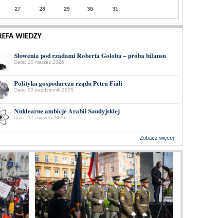
27
28
29
30
31
REFA WIEDZY
Słowenia pod rządami Roberta Goloba – próba bilansu
Data: 20 marzec 2026
Polityka gospodarcza rządu Petra Fiali
Data: 03 październik 2025
Nuklearne ambicje Arabii Saudyjskiej
Data: 17 styczeń 2025
Zobacz więcej