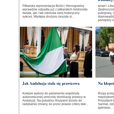
Piłkarska reprezentacja Bośni i Hercegowiny
Izrael i Li
wprawdzie odpadła już z piłkarskich mistrzostw
Zjednoczo
świata, ale i tak odniosła swój historyczny
pokojową. 
sukces. Występy drużyny cieszyły si...
doprowadzi
pomiędzy o
Jak Andaluzja stała się prawicowa
Na kłopo
Kolejne wybory do parlamentu wspólnoty
Rosja prze
autonomicznej umocniły dominację prawicy w
międzykont
Andaluzji. Na południu Hiszpanii doszło do
Prezydent W
radykalnej zmiany, bo przez prawie cztery dek...
Sarmat, zd
jądrowyc...