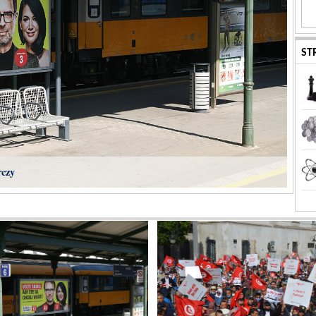
ST
rczy