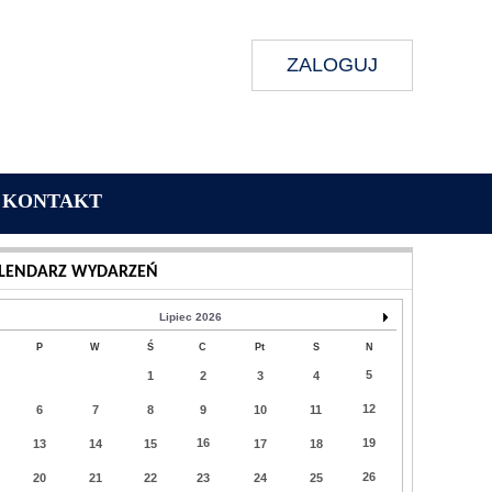
ZALOGUJ
KONTAKT
Wykonanie:
Delta Interactive
LENDARZ WYDARZEŃ
Lipiec 2026
P
W
Ś
C
Pt
S
N
5
1
2
3
4
12
6
7
8
9
10
11
16
19
13
14
15
17
18
26
20
21
22
23
24
25