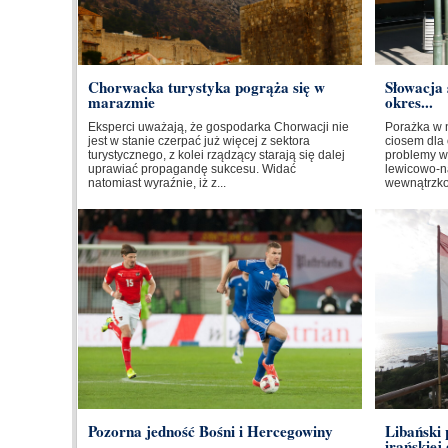
Chorwacka turystyka pogrąża się w
Słowacja 
marazmie
okres...
Eksperci uważają, że gospodarka Chorwacji nie
Porażka w 
jest w stanie czerpać już więcej z sektora
ciosem dla 
turystycznego, z kolei rządzący starają się dalej
problemy w
uprawiać propagandę sukcesu. Widać
lewicowo-na
natomiast wyraźnie, iż z...
wewnątrzkoa
Pozorna jedność Bośni i Hercegowiny
Libański
irańskiej 