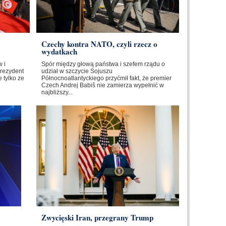
Czechy kontra NATO, czyli rzecz o
wydatkach
 i
Spór między głową państwa i szefem rządu o
Prezydent
udział w szczycie Sojuszu
 tylko ze
Północnoatlantyckiego przyćmił fakt, że premier
Czech Andrej Babiš nie zamierza wypełnić w
najbliższy...
Zwycięski Iran, przegrany Trump