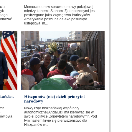
ciu
Memorandum w sprawie umowy pokojowej
tyk
między Iranem i Stanami Zjednoczonymi jest
kiego
postrzegane jako zwycięstwo Irańczyków.
wdrażać
Amerykanie poszli na daleko posunięte
ustępstwa, m...
kańsko-
Hiszpanów (nie) dzieli priorytet
narodowy
ych
Nowy rząd hiszpańskiej wspólnoty
e
autonomicznej Andaluzji ma kierować się w
ów była
swojej polityce „priorytetem narodowym”. Pod
o
tym hasłem kryje się pierwszeństwo dla
Hiszpanów w...