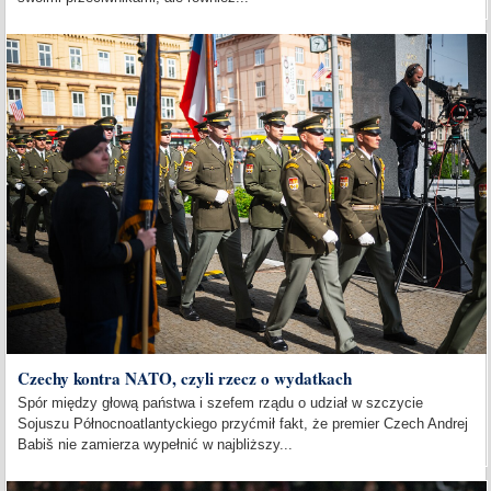
Czechy kontra NATO, czyli rzecz o wydatkach
Spór między głową państwa i szefem rządu o udział w szczycie
Sojuszu Północnoatlantyckiego przyćmił fakt, że premier Czech Andrej
Babiš nie zamierza wypełnić w najbliższy...