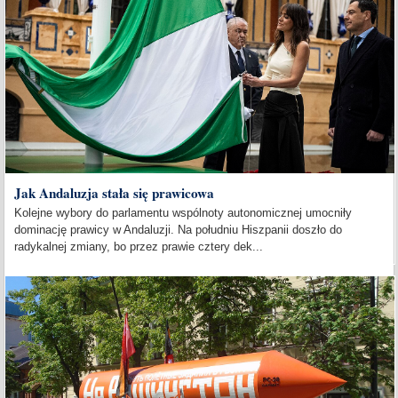
Jak Andaluzja stała się prawicowa
Kolejne wybory do parlamentu wspólnoty autonomicznej umocniły
dominację prawicy w Andaluzji. Na południu Hiszpanii doszło do
radykalnej zmiany, bo przez prawie cztery dek...