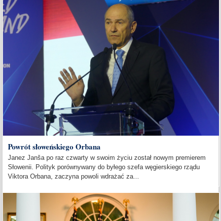
Powrót słoweńskiego Orbana
Janez Janša po raz czwarty w swoim życiu został nowym premierem
Słowenii. Polityk porównywany do byłego szefa węgierskiego rządu
Viktora Orbana, zaczyna powoli wdrażać za...