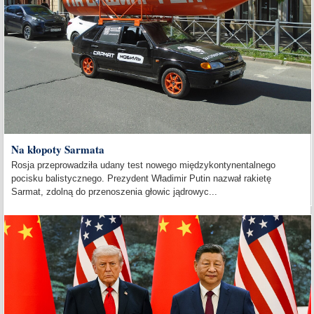
Na kłopoty Sarmata
Rosja przeprowadziła udany test nowego międzykontynentalnego
pocisku balistycznego. Prezydent Władimir Putin nazwał rakietę
Sarmat, zdolną do przenoszenia głowic jądrowyc...