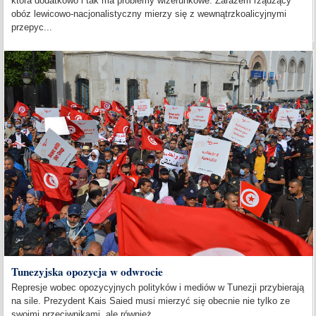
która dodatkowo i tak ma problemy wizerunkowe. Zarazem rządzący
obóz lewicowo-nacjonalistyczny mierzy się z wewnątrzkoalicyjnymi
przepyc...
Tunezyjska opozycja w odwrocie
Represje wobec opozycyjnych polityków i mediów w Tunezji przybierają
na sile. Prezydent Kais Saied musi mierzyć się obecnie nie tylko ze
swoimi przeciwnikami, ale również...