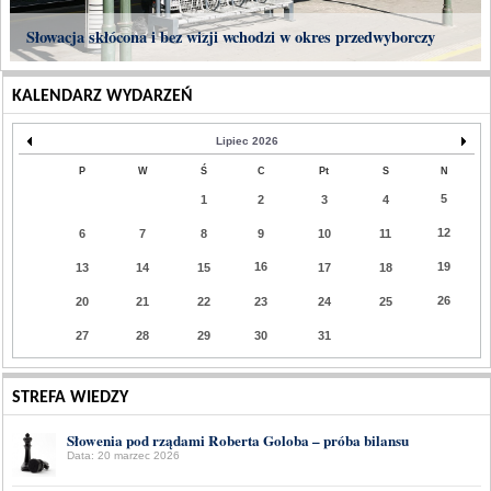
Słowacja skłócona i bez wizji wchodzi w okres przedwyborczy
KALENDARZ WYDARZEŃ
Lipiec 2026
P
W
Ś
C
Pt
S
N
5
1
2
3
4
12
6
7
8
9
10
11
16
19
13
14
15
17
18
26
20
21
22
23
24
25
27
28
29
30
31
STREFA WIEDZY
Słowenia pod rządami Roberta Goloba – próba bilansu
Data: 20 marzec 2026