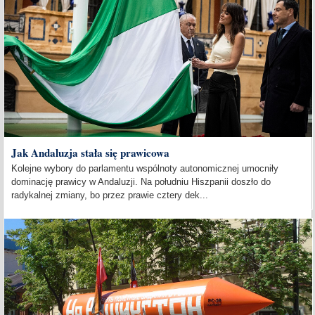
Jak Andaluzja stała się prawicowa
Kolejne wybory do parlamentu wspólnoty autonomicznej umocniły
dominację prawicy w Andaluzji. Na południu Hiszpanii doszło do
radykalnej zmiany, bo przez prawie cztery dek...