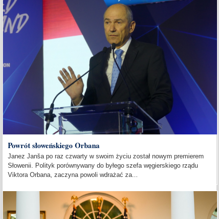
Powrót słoweńskiego Orbana
Janez Janša po raz czwarty w swoim życiu został nowym premierem
Słowenii. Polityk porównywany do byłego szefa węgierskiego rządu
Viktora Orbana, zaczyna powoli wdrażać za...