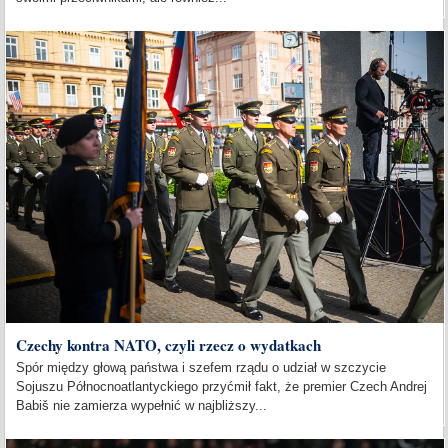
Czechy kontra NATO, czyli rzecz o wydatkach
Spór między głową państwa i szefem rządu o udział w szczycie
Sojuszu Północnoatlantyckiego przyćmił fakt, że premier Czech Andrej
Babiš nie zamierza wypełnić w najbliższy...