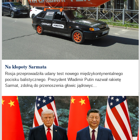
Na kłopoty Sarmata
Rosja przeprowadziła udany test nowego międzykontynentalnego
pocisku balistycznego. Prezydent Władimir Putin nazwał rakietę
Sarmat, zdolną do przenoszenia głowic jądrowyc...