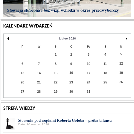
Słowacja skłócona i bez wizji wchodzi w okres przedwyborczy
KALENDARZ WYDARZEŃ
Lipiec 2026
P
W
Ś
C
Pt
S
N
5
1
2
3
4
12
6
7
8
9
10
11
16
19
13
14
15
17
18
26
20
21
22
23
24
25
27
28
29
30
31
STREFA WIEDZY
Słowenia pod rządami Roberta Goloba – próba bilansu
Data: 20 marzec 2026