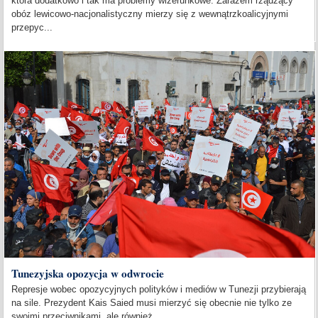
która dodatkowo i tak ma problemy wizerunkowe. Zarazem rządzący
obóz lewicowo-nacjonalistyczny mierzy się z wewnątrzkoalicyjnymi
przepyc...
Tunezyjska opozycja w odwrocie
Represje wobec opozycyjnych polityków i mediów w Tunezji przybierają
na sile. Prezydent Kais Saied musi mierzyć się obecnie nie tylko ze
swoimi przeciwnikami, ale również...