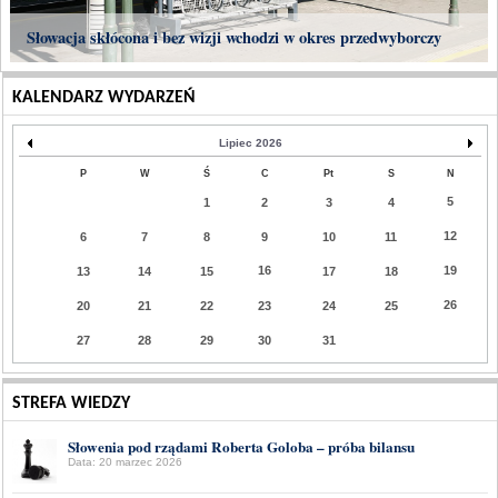
Słowacja skłócona i bez wizji wchodzi w okres przedwyborczy
KALENDARZ WYDARZEŃ
Lipiec 2026
P
W
Ś
C
Pt
S
N
5
1
2
3
4
12
6
7
8
9
10
11
16
19
13
14
15
17
18
26
20
21
22
23
24
25
27
28
29
30
31
STREFA WIEDZY
Słowenia pod rządami Roberta Goloba – próba bilansu
Data: 20 marzec 2026