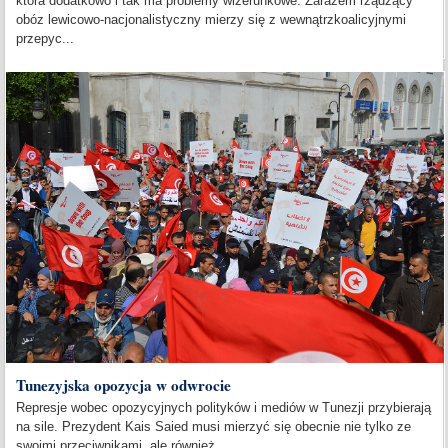
która dodatkowo i tak ma problemy wizerunkowe. Zarazem rządzący
obóz lewicowo-nacjonalistyczny mierzy się z wewnątrzkoalicyjnymi
przepyc...
Tunezyjska opozycja w odwrocie
Represje wobec opozycyjnych polityków i mediów w Tunezji przybierają
na sile. Prezydent Kais Saied musi mierzyć się obecnie nie tylko ze
swoimi przeciwnikami, ale również...