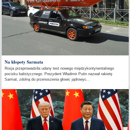
Na kłopoty Sarmata
Rosja przeprowadziła udany test nowego międzykontynentalnego
pocisku balistycznego. Prezydent Władimir Putin nazwał rakietę
Sarmat, zdolną do przenoszenia głowic jądrowyc...