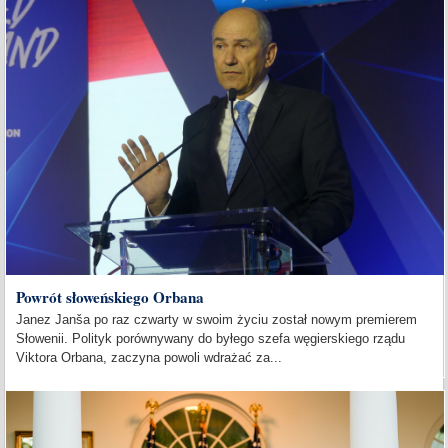
Powrót słoweńskiego Orbana
Janez Janša po raz czwarty w swoim życiu został nowym premierem
Słowenii. Polityk porównywany do byłego szefa węgierskiego rządu
Viktora Orbana, zaczyna powoli wdrażać za...