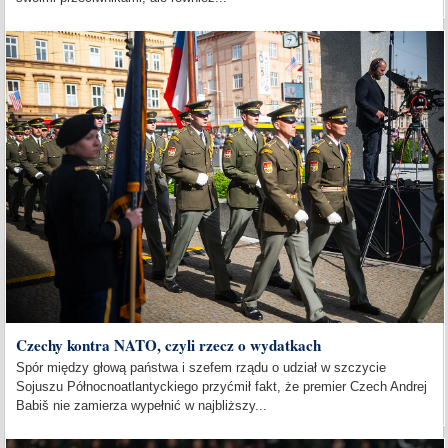
Czechy kontra NATO, czyli rzecz o wydatkach
Spór między głową państwa i szefem rządu o udział w szczycie
Sojuszu Północnoatlantyckiego przyćmił fakt, że premier Czech Andrej
Babiš nie zamierza wypełnić w najbliższy...