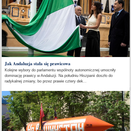
Jak Andaluzja stała się prawicowa
Kolejne wybory do parlamentu wspólnoty autonomicznej umocniły
dominację prawicy w Andaluzji. Na południu Hiszpanii doszło do
radykalnej zmiany, bo przez prawie cztery dek...