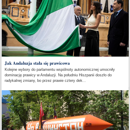
Jak Andaluzja stała się prawicowa
Kolejne wybory do parlamentu wspólnoty autonomicznej umocniły
dominację prawicy w Andaluzji. Na południu Hiszpanii doszło do
radykalnej zmiany, bo przez prawie cztery dek...