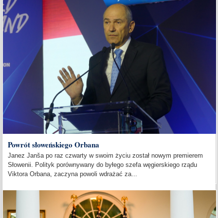
Powrót słoweńskiego Orbana
Janez Janša po raz czwarty w swoim życiu został nowym premierem
Słowenii. Polityk porównywany do byłego szefa węgierskiego rządu
Viktora Orbana, zaczyna powoli wdrażać za...