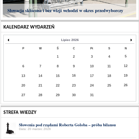
Słowacja skłócona i bez wizji wchodzi w okres przedwyborczy
KALENDARZ WYDARZEŃ
Lipiec 2026
P
W
Ś
C
Pt
S
N
5
1
2
3
4
12
6
7
8
9
10
11
16
19
13
14
15
17
18
26
20
21
22
23
24
25
27
28
29
30
31
STREFA WIEDZY
Słowenia pod rządami Roberta Goloba – próba bilansu
Data: 20 marzec 2026