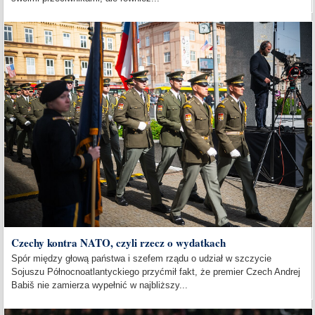
Czechy kontra NATO, czyli rzecz o wydatkach
Spór między głową państwa i szefem rządu o udział w szczycie
Sojuszu Północnoatlantyckiego przyćmił fakt, że premier Czech Andrej
Babiš nie zamierza wypełnić w najbliższy...