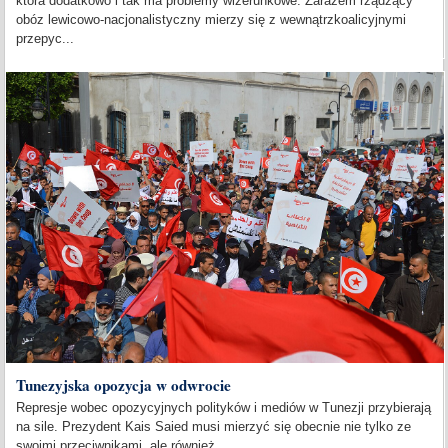
która dodatkowo i tak ma problemy wizerunkowe. Zarazem rządzący
obóz lewicowo-nacjonalistyczny mierzy się z wewnątrzkoalicyjnymi
przepyc...
Tunezyjska opozycja w odwrocie
Represje wobec opozycyjnych polityków i mediów w Tunezji przybierają
na sile. Prezydent Kais Saied musi mierzyć się obecnie nie tylko ze
swoimi przeciwnikami, ale również...