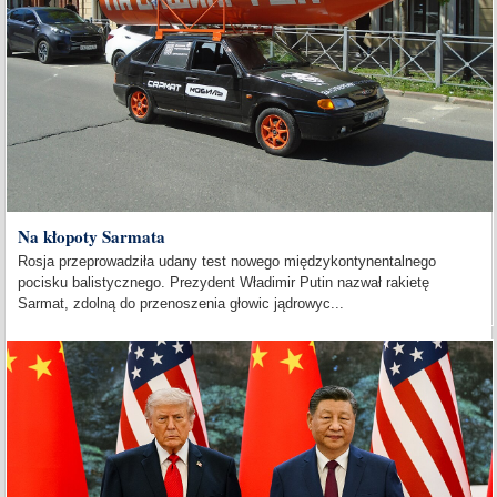
Na kłopoty Sarmata
Rosja przeprowadziła udany test nowego międzykontynentalnego
pocisku balistycznego. Prezydent Władimir Putin nazwał rakietę
Sarmat, zdolną do przenoszenia głowic jądrowyc...