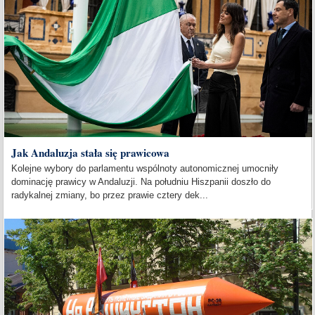
Jak Andaluzja stała się prawicowa
Kolejne wybory do parlamentu wspólnoty autonomicznej umocniły
dominację prawicy w Andaluzji. Na południu Hiszpanii doszło do
radykalnej zmiany, bo przez prawie cztery dek...