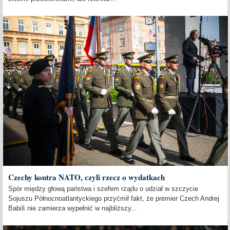
Czechy kontra NATO, czyli rzecz o wydatkach
Spór między głową państwa i szefem rządu o udział w szczycie
Sojuszu Północnoatlantyckiego przyćmił fakt, że premier Czech Andrej
Babiš nie zamierza wypełnić w najbliższy...