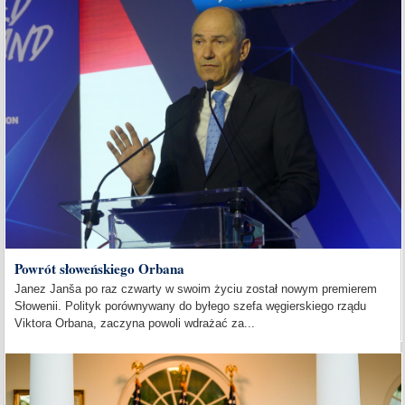
Powrót słoweńskiego Orbana
Janez Janša po raz czwarty w swoim życiu został nowym premierem
Słowenii. Polityk porównywany do byłego szefa węgierskiego rządu
Viktora Orbana, zaczyna powoli wdrażać za...