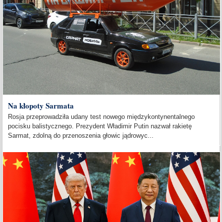
Na kłopoty Sarmata
Rosja przeprowadziła udany test nowego międzykontynentalnego
pocisku balistycznego. Prezydent Władimir Putin nazwał rakietę
Sarmat, zdolną do przenoszenia głowic jądrowyc...