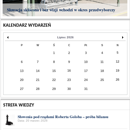
Słowacja skłócona i bez wizji wchodzi w okres przedwyborczy
KALENDARZ WYDARZEŃ
Lipiec 2026
P
W
Ś
C
Pt
S
N
5
1
2
3
4
12
6
7
8
9
10
11
16
19
13
14
15
17
18
26
20
21
22
23
24
25
27
28
29
30
31
STREFA WIEDZY
Słowenia pod rządami Roberta Goloba – próba bilansu
Data: 20 marzec 2026