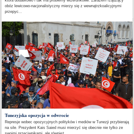
która dodatkowo i tak ma problemy wizerunkowe. Zarazem rządzący
obóz lewicowo-nacjonalistyczny mierzy się z wewnątrzkoalicyjnymi
przepyc...
Tunezyjska opozycja w odwrocie
Represje wobec opozycyjnych polityków i mediów w Tunezji przybierają
na sile. Prezydent Kais Saied musi mierzyć się obecnie nie tylko ze
swoimi przeciwnikami, ale również...