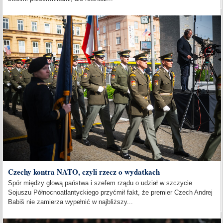
Czechy kontra NATO, czyli rzecz o wydatkach
Spór między głową państwa i szefem rządu o udział w szczycie
Sojuszu Północnoatlantyckiego przyćmił fakt, że premier Czech Andrej
Babiš nie zamierza wypełnić w najbliższy...