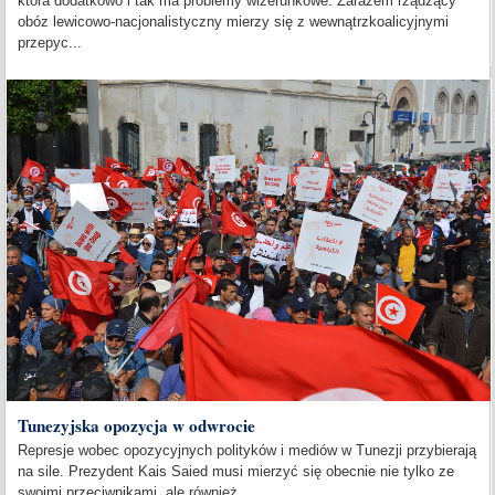
która dodatkowo i tak ma problemy wizerunkowe. Zarazem rządzący
obóz lewicowo-nacjonalistyczny mierzy się z wewnątrzkoalicyjnymi
przepyc...
Tunezyjska opozycja w odwrocie
Represje wobec opozycyjnych polityków i mediów w Tunezji przybierają
na sile. Prezydent Kais Saied musi mierzyć się obecnie nie tylko ze
swoimi przeciwnikami, ale również...