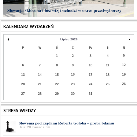
Słowacja skłócona i bez wizji wchodzi w okres przedwyborczy
KALENDARZ WYDARZEŃ
Lipiec 2026
P
W
Ś
C
Pt
S
N
5
1
2
3
4
12
6
7
8
9
10
11
16
19
13
14
15
17
18
26
20
21
22
23
24
25
27
28
29
30
31
STREFA WIEDZY
Słowenia pod rządami Roberta Goloba – próba bilansu
Data: 20 marzec 2026