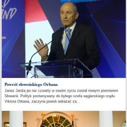
Powrót słoweńskiego Orbana
Janez Janša po raz czwarty w swoim życiu został nowym premierem
Słowenii. Polityk porównywany do byłego szefa węgierskiego rządu
Viktora Orbana, zaczyna powoli wdrażać za...