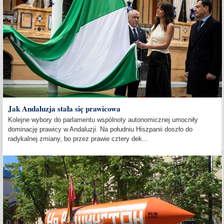
Jak Andaluzja stała się prawicowa
Kolejne wybory do parlamentu wspólnoty autonomicznej umocniły
dominację prawicy w Andaluzji. Na południu Hiszpanii doszło do
radykalnej zmiany, bo przez prawie cztery dek...