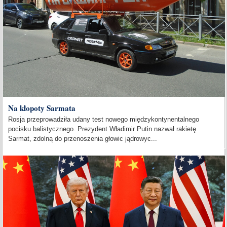
Na kłopoty Sarmata
Rosja przeprowadziła udany test nowego międzykontynentalnego
pocisku balistycznego. Prezydent Władimir Putin nazwał rakietę
Sarmat, zdolną do przenoszenia głowic jądrowyc...