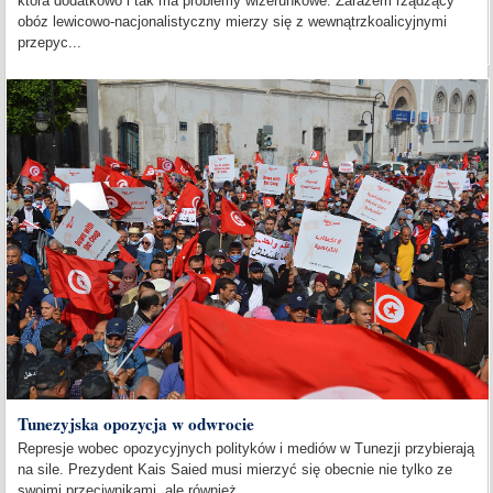
która dodatkowo i tak ma problemy wizerunkowe. Zarazem rządzący
obóz lewicowo-nacjonalistyczny mierzy się z wewnątrzkoalicyjnymi
przepyc...
Tunezyjska opozycja w odwrocie
Represje wobec opozycyjnych polityków i mediów w Tunezji przybierają
na sile. Prezydent Kais Saied musi mierzyć się obecnie nie tylko ze
swoimi przeciwnikami, ale również...