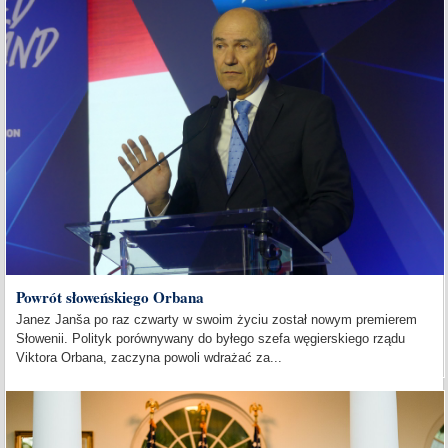
Powrót słoweńskiego Orbana
Janez Janša po raz czwarty w swoim życiu został nowym premierem
Słowenii. Polityk porównywany do byłego szefa węgierskiego rządu
Viktora Orbana, zaczyna powoli wdrażać za...