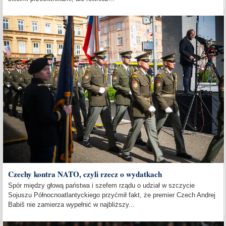
Czechy kontra NATO, czyli rzecz o wydatkach
Spór między głową państwa i szefem rządu o udział w szczycie
Sojuszu Północnoatlantyckiego przyćmił fakt, że premier Czech Andrej
Babiš nie zamierza wypełnić w najbliższy...