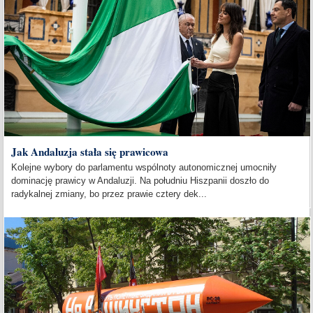
Jak Andaluzja stała się prawicowa
Kolejne wybory do parlamentu wspólnoty autonomicznej umocniły
dominację prawicy w Andaluzji. Na południu Hiszpanii doszło do
radykalnej zmiany, bo przez prawie cztery dek...