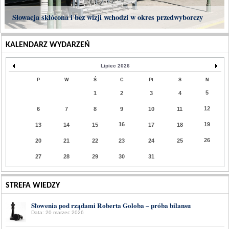
Słowacja skłócona i bez wizji wchodzi w okres przedwyborczy
KALENDARZ WYDARZEŃ
Lipiec 2026
P
W
Ś
C
Pt
S
N
5
1
2
3
4
12
6
7
8
9
10
11
16
19
13
14
15
17
18
26
20
21
22
23
24
25
27
28
29
30
31
STREFA WIEDZY
Słowenia pod rządami Roberta Goloba – próba bilansu
Data: 20 marzec 2026