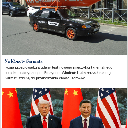
Na kłopoty Sarmata
Rosja przeprowadziła udany test nowego międzykontynentalnego
pocisku balistycznego. Prezydent Władimir Putin nazwał rakietę
Sarmat, zdolną do przenoszenia głowic jądrowyc...