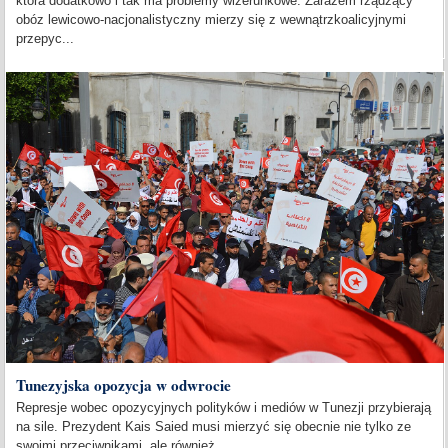
która dodatkowo i tak ma problemy wizerunkowe. Zarazem rządzący
obóz lewicowo-nacjonalistyczny mierzy się z wewnątrzkoalicyjnymi
przepyc...
Tunezyjska opozycja w odwrocie
Represje wobec opozycyjnych polityków i mediów w Tunezji przybierają
na sile. Prezydent Kais Saied musi mierzyć się obecnie nie tylko ze
swoimi przeciwnikami, ale również...