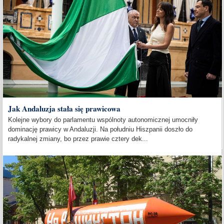
Jak Andaluzja stała się prawicowa
Kolejne wybory do parlamentu wspólnoty autonomicznej umocniły
dominację prawicy w Andaluzji. Na południu Hiszpanii doszło do
radykalnej zmiany, bo przez prawie cztery dek...