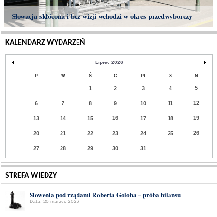
Słowacja skłócona i bez wizji wchodzi w okres przedwyborczy
KALENDARZ WYDARZEŃ
Lipiec 2026
P
W
Ś
C
Pt
S
N
5
1
2
3
4
12
6
7
8
9
10
11
16
19
13
14
15
17
18
26
20
21
22
23
24
25
27
28
29
30
31
STREFA WIEDZY
Słowenia pod rządami Roberta Goloba – próba bilansu
Data: 20 marzec 2026