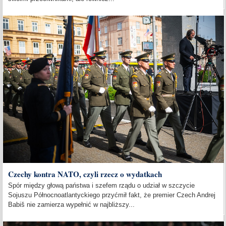
Czechy kontra NATO, czyli rzecz o wydatkach
Spór między głową państwa i szefem rządu o udział w szczycie
Sojuszu Północnoatlantyckiego przyćmił fakt, że premier Czech Andrej
Babiš nie zamierza wypełnić w najbliższy...