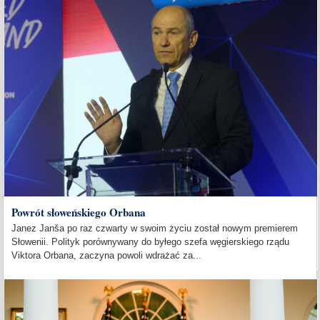
Powrót słoweńskiego Orbana
Janez Janša po raz czwarty w swoim życiu został nowym premierem
Słowenii. Polityk porównywany do byłego szefa węgierskiego rządu
Viktora Orbana, zaczyna powoli wdrażać za...