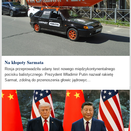
Na kłopoty Sarmata
Rosja przeprowadziła udany test nowego międzykontynentalnego
pocisku balistycznego. Prezydent Władimir Putin nazwał rakietę
Sarmat, zdolną do przenoszenia głowic jądrowyc...