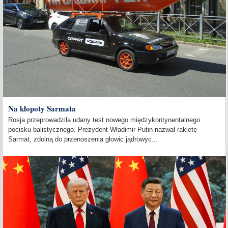
Na kłopoty Sarmata
Rosja przeprowadziła udany test nowego międzykontynentalnego
pocisku balistycznego. Prezydent Władimir Putin nazwał rakietę
Sarmat, zdolną do przenoszenia głowic jądrowyc...