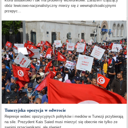
która dodatkowo i tak ma problemy wizerunkowe. Zarazem rządzący
obóz lewicowo-nacjonalistyczny mierzy się z wewnątrzkoalicyjnymi
przepyc...
Tunezyjska opozycja w odwrocie
Represje wobec opozycyjnych polityków i mediów w Tunezji przybierają
na sile. Prezydent Kais Saied musi mierzyć się obecnie nie tylko ze
swoimi przeciwnikami, ale również...