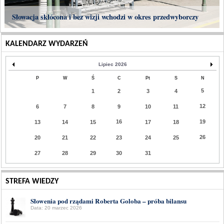
Słowacja skłócona i bez wizji wchodzi w okres przedwyborczy
KALENDARZ WYDARZEŃ
Lipiec 2026
P
W
Ś
C
Pt
S
N
5
1
2
3
4
12
6
7
8
9
10
11
16
19
13
14
15
17
18
26
20
21
22
23
24
25
27
28
29
30
31
STREFA WIEDZY
Słowenia pod rządami Roberta Goloba – próba bilansu
Data: 20 marzec 2026