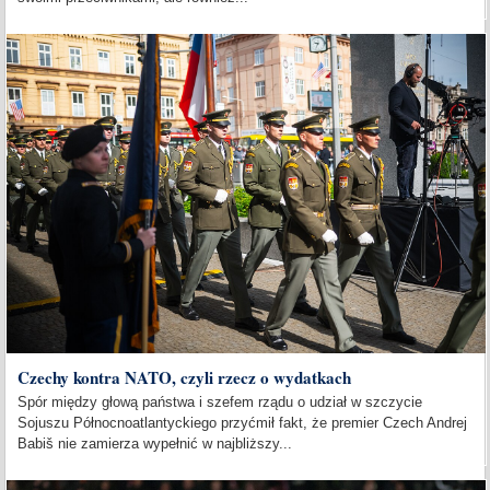
Czechy kontra NATO, czyli rzecz o wydatkach
Spór między głową państwa i szefem rządu o udział w szczycie
Sojuszu Północnoatlantyckiego przyćmił fakt, że premier Czech Andrej
Babiš nie zamierza wypełnić w najbliższy...