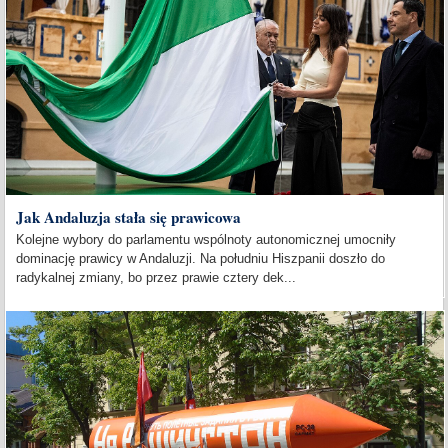
Jak Andaluzja stała się prawicowa
Kolejne wybory do parlamentu wspólnoty autonomicznej umocniły
dominację prawicy w Andaluzji. Na południu Hiszpanii doszło do
radykalnej zmiany, bo przez prawie cztery dek...