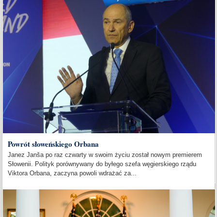
Powrót słoweńskiego Orbana
Janez Janša po raz czwarty w swoim życiu został nowym premierem
Słowenii. Polityk porównywany do byłego szefa węgierskiego rządu
Viktora Orbana, zaczyna powoli wdrażać za...