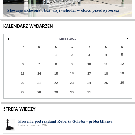
Słowacja skłócona i bez wizji wchodzi w okres przedwyborczy
KALENDARZ WYDARZEŃ
Lipiec 2026
P
W
Ś
C
Pt
S
N
5
1
2
3
4
12
6
7
8
9
10
11
16
19
13
14
15
17
18
26
20
21
22
23
24
25
27
28
29
30
31
STREFA WIEDZY
Słowenia pod rządami Roberta Goloba – próba bilansu
Data: 20 marzec 2026