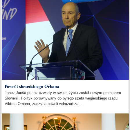
Powrót słoweńskiego Orbana
Janez Janša po raz czwarty w swoim życiu został nowym premierem
Słowenii. Polityk porównywany do byłego szefa węgierskiego rządu
Viktora Orbana, zaczyna powoli wdrażać za...