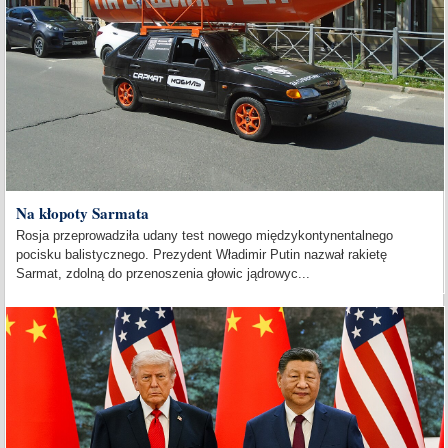
Na kłopoty Sarmata
Rosja przeprowadziła udany test nowego międzykontynentalnego
pocisku balistycznego. Prezydent Władimir Putin nazwał rakietę
Sarmat, zdolną do przenoszenia głowic jądrowyc...