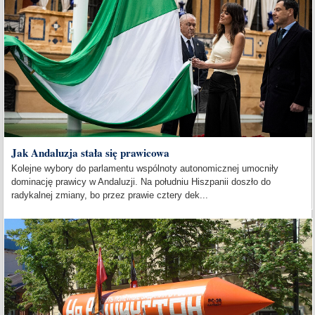
Jak Andaluzja stała się prawicowa
Kolejne wybory do parlamentu wspólnoty autonomicznej umocniły
dominację prawicy w Andaluzji. Na południu Hiszpanii doszło do
radykalnej zmiany, bo przez prawie cztery dek...