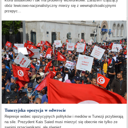
która dodatkowo i tak ma problemy wizerunkowe. Zarazem rządzący
obóz lewicowo-nacjonalistyczny mierzy się z wewnątrzkoalicyjnymi
przepyc...
Tunezyjska opozycja w odwrocie
Represje wobec opozycyjnych polityków i mediów w Tunezji przybierają
na sile. Prezydent Kais Saied musi mierzyć się obecnie nie tylko ze
swoimi przeciwnikami, ale również...