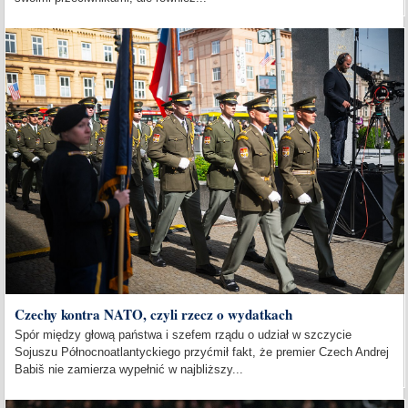
Czechy kontra NATO, czyli rzecz o wydatkach
Spór między głową państwa i szefem rządu o udział w szczycie
Sojuszu Północnoatlantyckiego przyćmił fakt, że premier Czech Andrej
Babiš nie zamierza wypełnić w najbliższy...