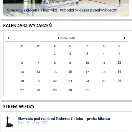
Słowacja skłócona i bez wizji wchodzi w okres przedwyborczy
KALENDARZ WYDARZEŃ
Lipiec 2026
P
W
Ś
C
Pt
S
N
5
1
2
3
4
12
6
7
8
9
10
11
16
19
13
14
15
17
18
26
20
21
22
23
24
25
27
28
29
30
31
STREFA WIEDZY
Słowenia pod rządami Roberta Goloba – próba bilansu
Data: 20 marzec 2026