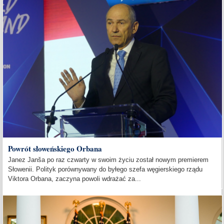
Powrót słoweńskiego Orbana
Janez Janša po raz czwarty w swoim życiu został nowym premierem
Słowenii. Polityk porównywany do byłego szefa węgierskiego rządu
Viktora Orbana, zaczyna powoli wdrażać za...