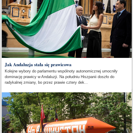
Jak Andaluzja stała się prawicowa
Kolejne wybory do parlamentu wspólnoty autonomicznej umocniły
dominację prawicy w Andaluzji. Na południu Hiszpanii doszło do
radykalnej zmiany, bo przez prawie cztery dek...