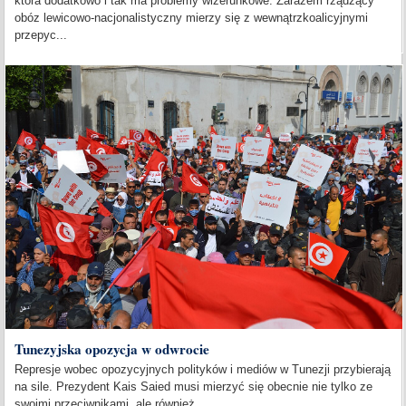
która dodatkowo i tak ma problemy wizerunkowe. Zarazem rządzący
obóz lewicowo-nacjonalistyczny mierzy się z wewnątrzkoalicyjnymi
przepyc...
Tunezyjska opozycja w odwrocie
Represje wobec opozycyjnych polityków i mediów w Tunezji przybierają
na sile. Prezydent Kais Saied musi mierzyć się obecnie nie tylko ze
swoimi przeciwnikami, ale również...