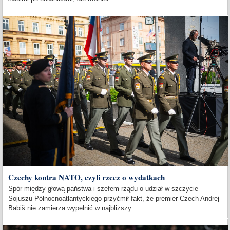
Czechy kontra NATO, czyli rzecz o wydatkach
Spór między głową państwa i szefem rządu o udział w szczycie
Sojuszu Północnoatlantyckiego przyćmił fakt, że premier Czech Andrej
Babiš nie zamierza wypełnić w najbliższy...