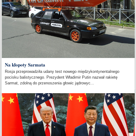
Na kłopoty Sarmata
Rosja przeprowadziła udany test nowego międzykontynentalnego
pocisku balistycznego. Prezydent Władimir Putin nazwał rakietę
Sarmat, zdolną do przenoszenia głowic jądrowyc...