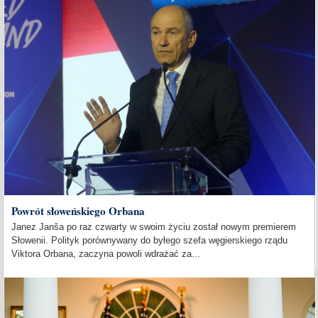
Powrót słoweńskiego Orbana
Janez Janša po raz czwarty w swoim życiu został nowym premierem
Słowenii. Polityk porównywany do byłego szefa węgierskiego rządu
Viktora Orbana, zaczyna powoli wdrażać za...