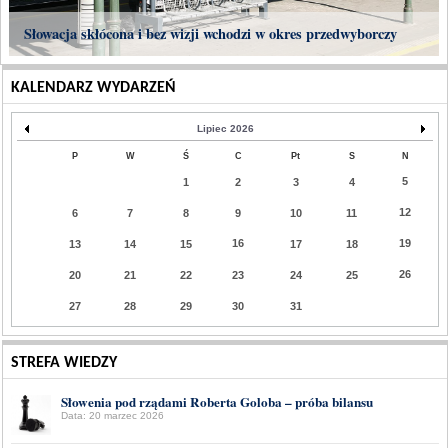
Słowacja skłócona i bez wizji wchodzi w okres przedwyborczy
KALENDARZ WYDARZEŃ
Lipiec 2026
P
W
Ś
C
Pt
S
N
5
1
2
3
4
12
6
7
8
9
10
11
16
19
13
14
15
17
18
26
20
21
22
23
24
25
27
28
29
30
31
STREFA WIEDZY
Słowenia pod rządami Roberta Goloba – próba bilansu
Data: 20 marzec 2026