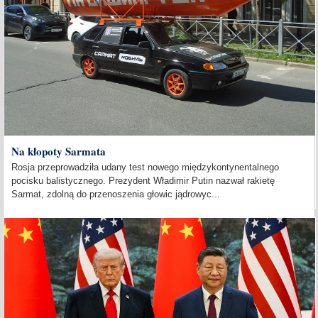
Na kłopoty Sarmata
Rosja przeprowadziła udany test nowego międzykontynentalnego
pocisku balistycznego. Prezydent Władimir Putin nazwał rakietę
Sarmat, zdolną do przenoszenia głowic jądrowyc...