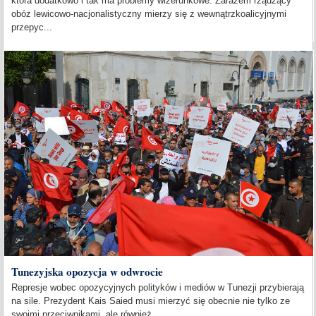
która dodatkowo i tak ma problemy wizerunkowe. Zarazem rządzący
obóz lewicowo-nacjonalistyczny mierzy się z wewnątrzkoalicyjnymi
przepyc...
Tunezyjska opozycja w odwrocie
Represje wobec opozycyjnych polityków i mediów w Tunezji przybierają
na sile. Prezydent Kais Saied musi mierzyć się obecnie nie tylko ze
swoimi przeciwnikami, ale również...