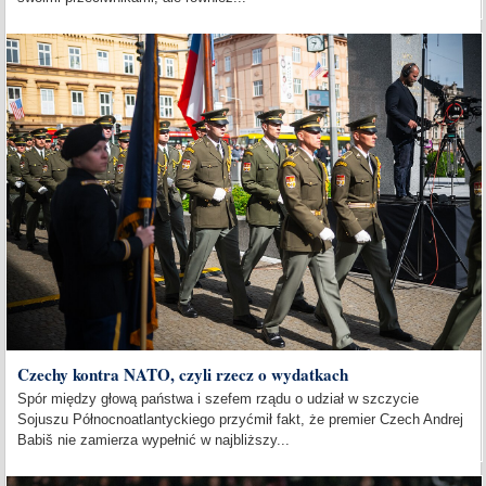
Czechy kontra NATO, czyli rzecz o wydatkach
Spór między głową państwa i szefem rządu o udział w szczycie
Sojuszu Północnoatlantyckiego przyćmił fakt, że premier Czech Andrej
Babiš nie zamierza wypełnić w najbliższy...