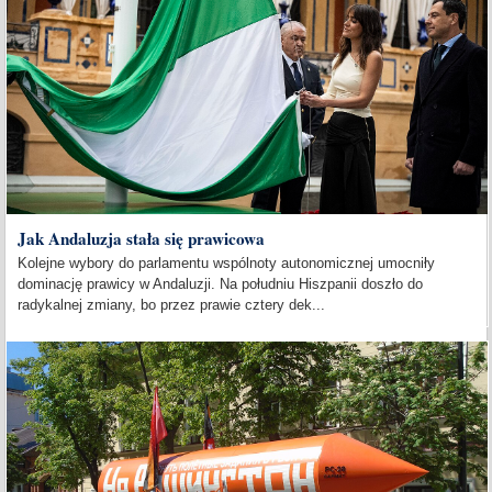
Jak Andaluzja stała się prawicowa
Kolejne wybory do parlamentu wspólnoty autonomicznej umocniły
dominację prawicy w Andaluzji. Na południu Hiszpanii doszło do
radykalnej zmiany, bo przez prawie cztery dek...