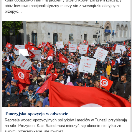
która dodatkowo i tak ma problemy wizerunkowe. Zarazem rządzący
obóz lewicowo-nacjonalistyczny mierzy się z wewnątrzkoalicyjnymi
przepyc...
Tunezyjska opozycja w odwrocie
Represje wobec opozycyjnych polityków i mediów w Tunezji przybierają
na sile. Prezydent Kais Saied musi mierzyć się obecnie nie tylko ze
swoimi przeciwnikami, ale również...