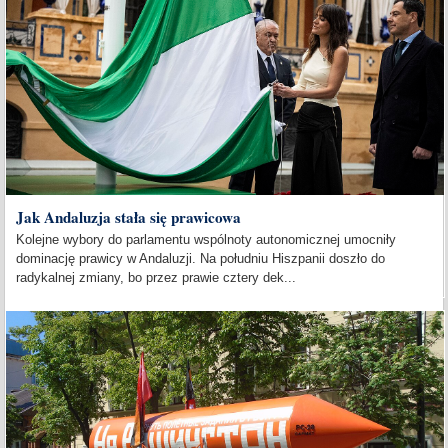
Jak Andaluzja stała się prawicowa
Kolejne wybory do parlamentu wspólnoty autonomicznej umocniły
dominację prawicy w Andaluzji. Na południu Hiszpanii doszło do
radykalnej zmiany, bo przez prawie cztery dek...