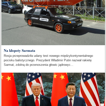
Na kłopoty Sarmata
Rosja przeprowadziła udany test nowego międzykontynentalnego
pocisku balistycznego. Prezydent Władimir Putin nazwał rakietę
Sarmat, zdolną do przenoszenia głowic jądrowyc...