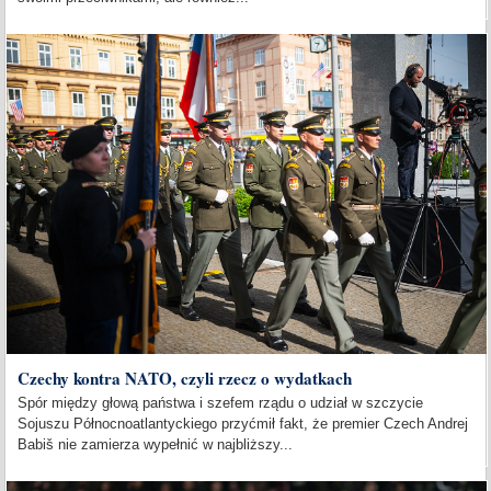
Czechy kontra NATO, czyli rzecz o wydatkach
Spór między głową państwa i szefem rządu o udział w szczycie
Sojuszu Północnoatlantyckiego przyćmił fakt, że premier Czech Andrej
Babiš nie zamierza wypełnić w najbliższy...