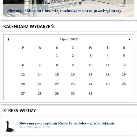
Słowacja skłócona i bez wizji wchodzi w okres przedwyborczy
KALENDARZ WYDARZEŃ
Lipiec 2026
P
W
Ś
C
Pt
S
N
5
1
2
3
4
12
6
7
8
9
10
11
16
19
13
14
15
17
18
26
20
21
22
23
24
25
27
28
29
30
31
STREFA WIEDZY
Słowenia pod rządami Roberta Goloba – próba bilansu
Data: 20 marzec 2026