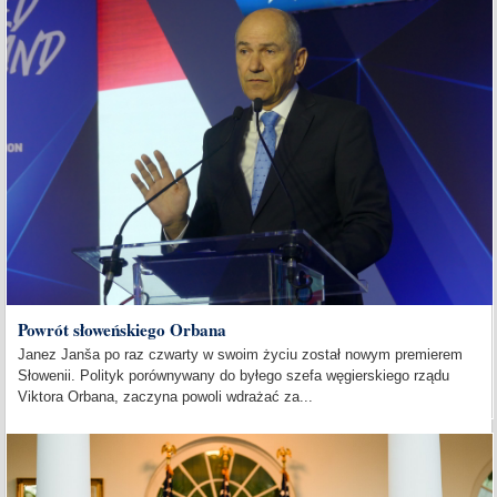
Powrót słoweńskiego Orbana
Janez Janša po raz czwarty w swoim życiu został nowym premierem
Słowenii. Polityk porównywany do byłego szefa węgierskiego rządu
Viktora Orbana, zaczyna powoli wdrażać za...