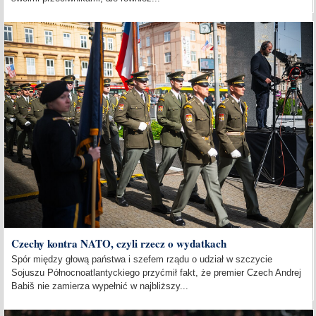
Czechy kontra NATO, czyli rzecz o wydatkach
Spór między głową państwa i szefem rządu o udział w szczycie
Sojuszu Północnoatlantyckiego przyćmił fakt, że premier Czech Andrej
Babiš nie zamierza wypełnić w najbliższy...