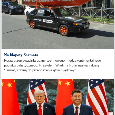
Na kłopoty Sarmata
Rosja przeprowadziła udany test nowego międzykontynentalnego
pocisku balistycznego. Prezydent Władimir Putin nazwał rakietę
Sarmat, zdolną do przenoszenia głowic jądrowyc...