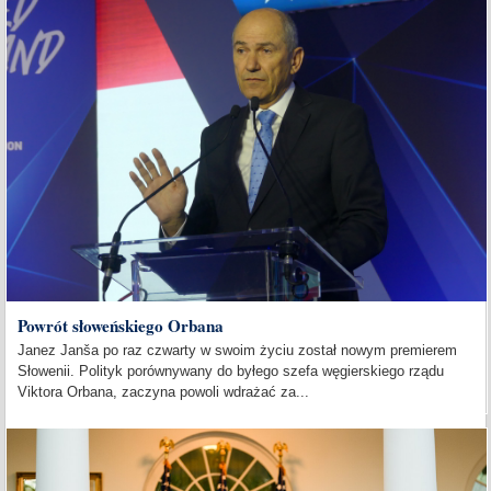
Powrót słoweńskiego Orbana
Janez Janša po raz czwarty w swoim życiu został nowym premierem
Słowenii. Polityk porównywany do byłego szefa węgierskiego rządu
Viktora Orbana, zaczyna powoli wdrażać za...