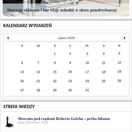
Słowacja skłócona i bez wizji wchodzi w okres przedwyborczy
KALENDARZ WYDARZEŃ
Lipiec 2026
P
W
Ś
C
Pt
S
N
5
1
2
3
4
12
6
7
8
9
10
11
16
19
13
14
15
17
18
26
20
21
22
23
24
25
27
28
29
30
31
STREFA WIEDZY
Słowenia pod rządami Roberta Goloba – próba bilansu
Data: 20 marzec 2026