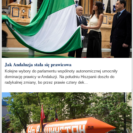
Jak Andaluzja stała się prawicowa
Kolejne wybory do parlamentu wspólnoty autonomicznej umocniły
dominację prawicy w Andaluzji. Na południu Hiszpanii doszło do
radykalnej zmiany, bo przez prawie cztery dek...