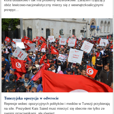
która dodatkowo i tak ma problemy wizerunkowe. Zarazem rządzący
obóz lewicowo-nacjonalistyczny mierzy się z wewnątrzkoalicyjnymi
przepyc...
Tunezyjska opozycja w odwrocie
Represje wobec opozycyjnych polityków i mediów w Tunezji przybierają
na sile. Prezydent Kais Saied musi mierzyć się obecnie nie tylko ze
swoimi przeciwnikami, ale również...