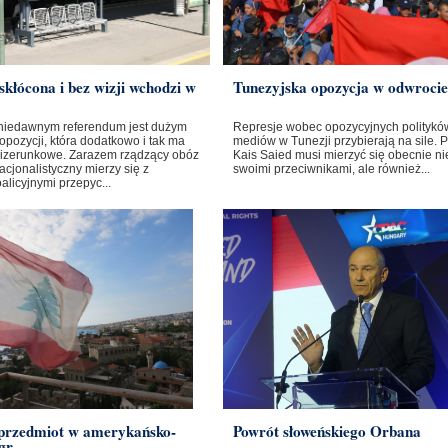
skłócona i bez wizji wchodzi w
Tunezyjska opozycja w odwrocie
niedawnym referendum jest dużym
Represje wobec opozycyjnych polityków
opozycji, która dodatkowo i tak ma
mediów w Tunezji przybierają na sile. 
izerunkowe. Zarazem rządzący obóz
Kais Saied musi mierzyć się obecnie nie
cjonalistyczny mierzy się z
swoimi przeciwnikami, ale również...
licyjnymi przepyc...
 przedmiot w amerykańsko-
Powrót słoweńskiego Orbana
gr...