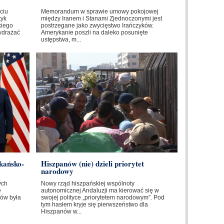
ciu
Memorandum w sprawie umowy pokojowej
tyk
między Iranem i Stanami Zjednoczonymi jest
kiego
postrzegane jako zwycięstwo Irańczyków.
wdrażać
Amerykanie poszli na daleko posunięte
ustępstwa, m...
kańsko-
Hiszpanów (nie) dzieli priorytet
narodowy
ych
Nowy rząd hiszpańskiej wspólnoty
e
autonomicznej Andaluzji ma kierować się w
ów była
swojej polityce „priorytetem narodowym”. Pod
o
tym hasłem kryje się pierwszeństwo dla
Hiszpanów w...