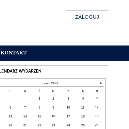
ZALOGUJ
KONTAKT
Wykonanie:
Delta Interactive
LENDARZ WYDARZEŃ
Lipiec 2026
P
W
Ś
C
Pt
S
N
5
1
2
3
4
12
6
7
8
9
10
11
16
19
13
14
15
17
18
26
20
21
22
23
24
25