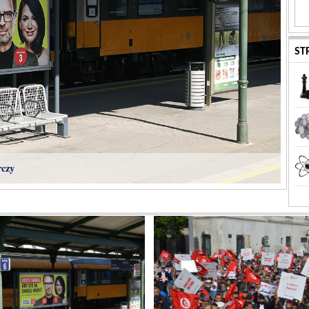
ST
rczy