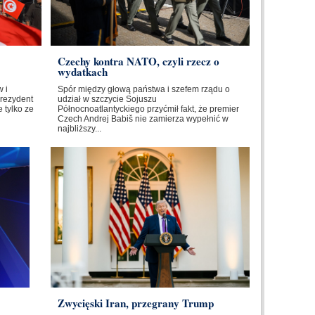
Czechy kontra NATO, czyli rzecz o
wydatkach
 i
Spór między głową państwa i szefem rządu o
Prezydent
udział w szczycie Sojuszu
 tylko ze
Północnoatlantyckiego przyćmił fakt, że premier
Czech Andrej Babiš nie zamierza wypełnić w
najbliższy...
Zwycięski Iran, przegrany Trump