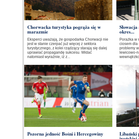
Chorwacka turystyka pogrąża się w
Słowacja 
marazmie
okres...
Eksperci uważają, że gospodarka Chorwacji nie
Porażka w 
jest w stanie czerpać już więcej z sektora
ciosem dla 
turystycznego, z kolei rządzący starają się dalej
problemy w
uprawiać propagandę sukcesu. Widać
lewicowo-na
natomiast wyraźnie, iż z...
wewnątrzkoa
Pozorna jedność Bośni i Hercegowiny
Libański
irańskiej 