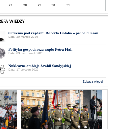
27
28
29
30
31
REFA WIEDZY
Słowenia pod rządami Roberta Goloba – próba bilansu
Data: 20 marzec 2026
Polityka gospodarcza rządu Petra Fiali
Data: 03 październik 2025
Nuklearne ambicje Arabii Saudyjskiej
Data: 17 styczeń 2025
Zobacz więcej