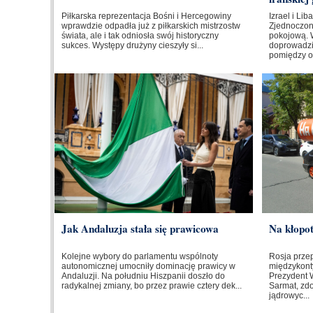
Piłkarska reprezentacja Bośni i Hercegowiny
Izrael i Li
wprawdzie odpadła już z piłkarskich mistrzostw
Zjednoczo
świata, ale i tak odniosła swój historyczny
pokojową. 
sukces. Występy drużyny cieszyły si...
doprowadzi
pomiędzy o
Jak Andaluzja stała się prawicowa
Na kłopo
Kolejne wybory do parlamentu wspólnoty
Rosja prze
autonomicznej umocniły dominację prawicy w
międzykont
Andaluzji. Na południu Hiszpanii doszło do
Prezydent W
radykalnej zmiany, bo przez prawie cztery dek...
Sarmat, zd
jądrowyc...