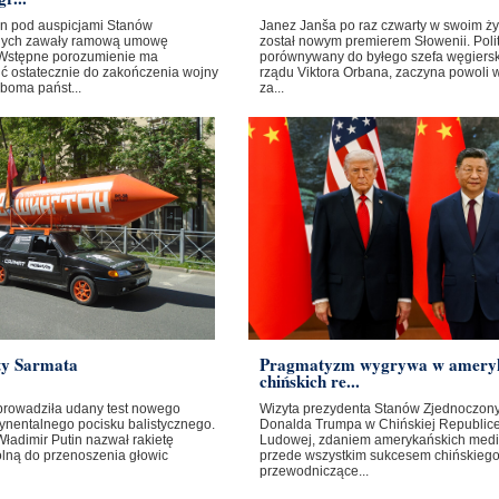
ban pod auspicjami Stanów
Janez Janša po raz czwarty w swoim ży
nych zawały ramową umowę
został nowym premierem Słowenii. Poli
Wstępne porozumienie ma
porównywany do byłego szefa węgiers
ć ostatecznie do zakończenia wojny
rządu Viktora Orbana, zaczyna powoli 
boma państ...
za...
ty Sarmata
Pragmatyzm wygrywa w amery
chińskich re...
prowadziła udany test nowego
Wizyta prezydenta Stanów Zjednoczon
ynentalnego pocisku balistycznego.
Donalda Trumpa w Chińskiej Republic
ładimir Putin nazwał rakietę
Ludowej, zdaniem amerykańskich medi
olną do przenoszenia głowic
przede wszystkim sukcesem chińskieg
przewodniczące...