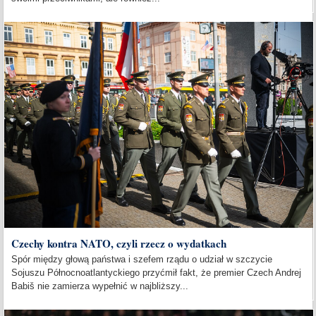
Czechy kontra NATO, czyli rzecz o wydatkach
Spór między głową państwa i szefem rządu o udział w szczycie
Sojuszu Północnoatlantyckiego przyćmił fakt, że premier Czech Andrej
Babiš nie zamierza wypełnić w najbliższy...