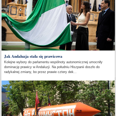
Jak Andaluzja stała się prawicowa
Kolejne wybory do parlamentu wspólnoty autonomicznej umocniły
dominację prawicy w Andaluzji. Na południu Hiszpanii doszło do
radykalnej zmiany, bo przez prawie cztery dek...