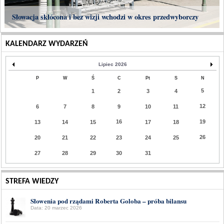
Słowacja skłócona i bez wizji wchodzi w okres przedwyborczy
KALENDARZ WYDARZEŃ
Lipiec 2026
P
W
Ś
C
Pt
S
N
5
1
2
3
4
12
6
7
8
9
10
11
16
19
13
14
15
17
18
26
20
21
22
23
24
25
27
28
29
30
31
STREFA WIEDZY
Słowenia pod rządami Roberta Goloba – próba bilansu
Data: 20 marzec 2026