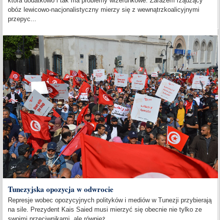
która dodatkowo i tak ma problemy wizerunkowe. Zarazem rządzący
obóz lewicowo-nacjonalistyczny mierzy się z wewnątrzkoalicyjnymi
przepyc...
Tunezyjska opozycja w odwrocie
Represje wobec opozycyjnych polityków i mediów w Tunezji przybierają
na sile. Prezydent Kais Saied musi mierzyć się obecnie nie tylko ze
swoimi przeciwnikami, ale również...