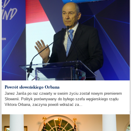
Powrót słoweńskiego Orbana
Janez Janša po raz czwarty w swoim życiu został nowym premierem
Słowenii. Polityk porównywany do byłego szefa węgierskiego rządu
Viktora Orbana, zaczyna powoli wdrażać za...