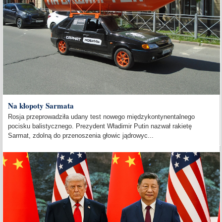
Na kłopoty Sarmata
Rosja przeprowadziła udany test nowego międzykontynentalnego
pocisku balistycznego. Prezydent Władimir Putin nazwał rakietę
Sarmat, zdolną do przenoszenia głowic jądrowyc...