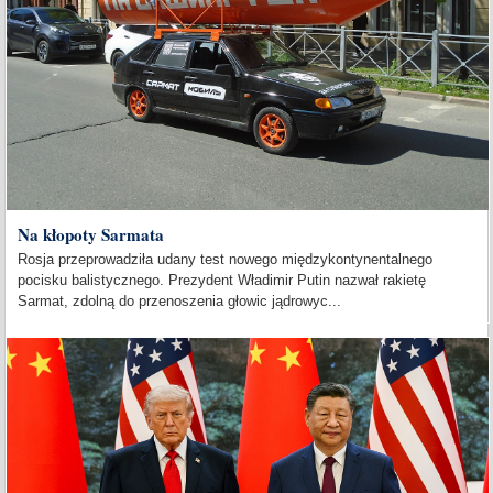
Na kłopoty Sarmata
Rosja przeprowadziła udany test nowego międzykontynentalnego
pocisku balistycznego. Prezydent Władimir Putin nazwał rakietę
Sarmat, zdolną do przenoszenia głowic jądrowyc...