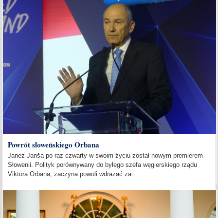
Powrót słoweńskiego Orbana
Janez Janša po raz czwarty w swoim życiu został nowym premierem
Słowenii. Polityk porównywany do byłego szefa węgierskiego rządu
Viktora Orbana, zaczyna powoli wdrażać za...