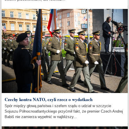
Czechy kontra NATO, czyli rzecz o wydatkach
Spór między głową państwa i szefem rządu o udział w szczycie
Sojuszu Północnoatlantyckiego przyćmił fakt, że premier Czech Andrej
Babiš nie zamierza wypełnić w najbliższy...