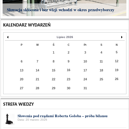
Słowacja skłócona i bez wizji wchodzi w okres przedwyborczy
KALENDARZ WYDARZEŃ
Lipiec 2026
P
W
Ś
C
Pt
S
N
5
1
2
3
4
12
6
7
8
9
10
11
16
19
13
14
15
17
18
26
20
21
22
23
24
25
27
28
29
30
31
STREFA WIEDZY
Słowenia pod rządami Roberta Goloba – próba bilansu
Data: 20 marzec 2026