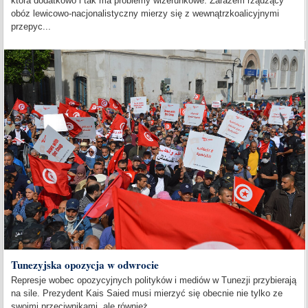
która dodatkowo i tak ma problemy wizerunkowe. Zarazem rządzący
obóz lewicowo-nacjonalistyczny mierzy się z wewnątrzkoalicyjnymi
przepyc...
Tunezyjska opozycja w odwrocie
Represje wobec opozycyjnych polityków i mediów w Tunezji przybierają
na sile. Prezydent Kais Saied musi mierzyć się obecnie nie tylko ze
swoimi przeciwnikami, ale również...