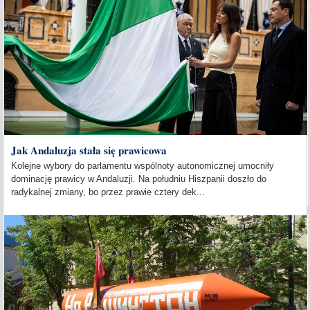
Jak Andaluzja stała się prawicowa
Kolejne wybory do parlamentu wspólnoty autonomicznej umocniły
dominację prawicy w Andaluzji. Na południu Hiszpanii doszło do
radykalnej zmiany, bo przez prawie cztery dek...