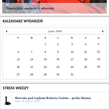
Tunezyjska opozycja w odwrocie
KALENDARZ WYDARZEŃ
Lipiec 2026
P
W
Ś
C
Pt
S
N
5
1
2
3
4
12
6
7
8
9
10
11
16
19
13
14
15
17
18
26
20
21
22
23
24
25
27
28
29
30
31
STREFA WIEDZY
Słowenia pod rządami Roberta Goloba – próba bilansu
Data: 20 marzec 2026