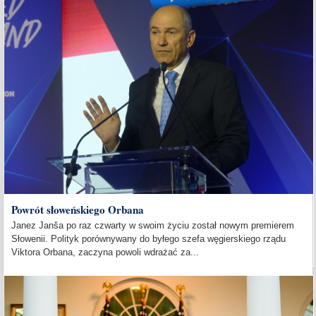
Powrót słoweńskiego Orbana
Janez Janša po raz czwarty w swoim życiu został nowym premierem
Słowenii. Polityk porównywany do byłego szefa węgierskiego rządu
Viktora Orbana, zaczyna powoli wdrażać za...