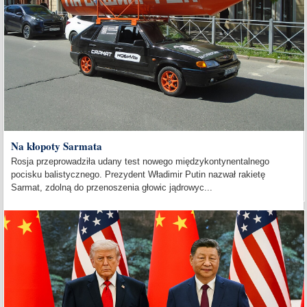
Na kłopoty Sarmata
Rosja przeprowadziła udany test nowego międzykontynentalnego
pocisku balistycznego. Prezydent Władimir Putin nazwał rakietę
Sarmat, zdolną do przenoszenia głowic jądrowyc...