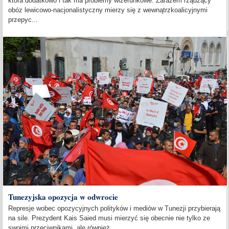
która dodatkowo i tak ma problemy wizerunkowe. Zarazem rządzący
obóz lewicowo-nacjonalistyczny mierzy się z wewnątrzkoalicyjnymi
przepyc...
Tunezyjska opozycja w odwrocie
Represje wobec opozycyjnych polityków i mediów w Tunezji przybierają
na sile. Prezydent Kais Saied musi mierzyć się obecnie nie tylko ze
swoimi przeciwnikami, ale również...