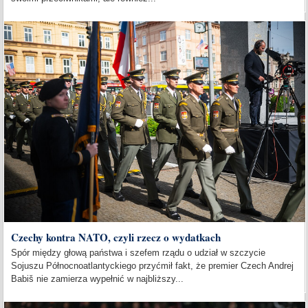
Czechy kontra NATO, czyli rzecz o wydatkach
Spór między głową państwa i szefem rządu o udział w szczycie
Sojuszu Północnoatlantyckiego przyćmił fakt, że premier Czech Andrej
Babiš nie zamierza wypełnić w najbliższy...