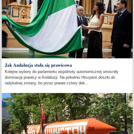
Jak Andaluzja stała się prawicowa
Kolejne wybory do parlamentu wspólnoty autonomicznej umocniły
dominację prawicy w Andaluzji. Na południu Hiszpanii doszło do
radykalnej zmiany, bo przez prawie cztery dek...