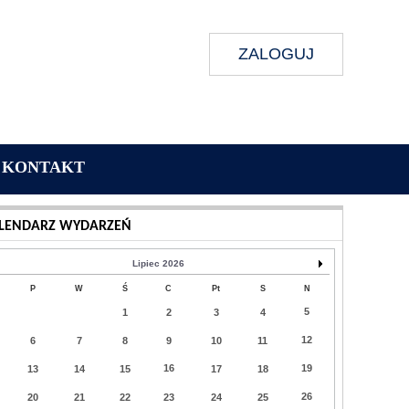
ZALOGUJ
KONTAKT
Wykonanie:
Delta Interactive
LENDARZ WYDARZEŃ
Lipiec 2026
P
W
Ś
C
Pt
S
N
5
1
2
3
4
12
6
7
8
9
10
11
16
19
13
14
15
17
18
26
20
21
22
23
24
25