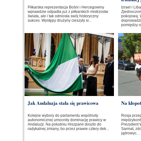
Piłkarska reprezentacja Bośni i Hercegowiny
Izrael i Li
wprawdzie odpadła już z piłkarskich mistrzostw
Zjednoczo
świata, ale i tak odniosła swój historyczny
pokojową. 
sukces. Występy drużyny cieszyły si...
doprowadzi
pomiędzy o
Jak Andaluzja stała się prawicowa
Na kłopo
Kolejne wybory do parlamentu wspólnoty
Rosja prze
autonomicznej umocniły dominację prawicy w
międzykont
Andaluzji. Na południu Hiszpanii doszło do
Prezydent W
radykalnej zmiany, bo przez prawie cztery dek...
Sarmat, zd
jądrowyc...