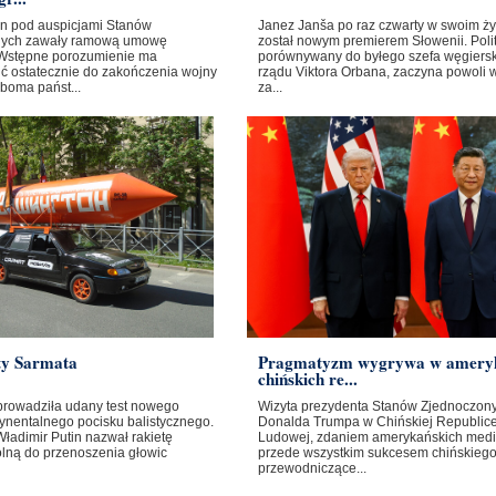
ban pod auspicjami Stanów
Janez Janša po raz czwarty w swoim ży
nych zawały ramową umowę
został nowym premierem Słowenii. Poli
Wstępne porozumienie ma
porównywany do byłego szefa węgiers
ć ostatecznie do zakończenia wojny
rządu Viktora Orbana, zaczyna powoli 
boma państ...
za...
ty Sarmata
Pragmatyzm wygrywa w amery
chińskich re...
prowadziła udany test nowego
Wizyta prezydenta Stanów Zjednoczon
ynentalnego pocisku balistycznego.
Donalda Trumpa w Chińskiej Republic
ładimir Putin nazwał rakietę
Ludowej, zdaniem amerykańskich medi
olną do przenoszenia głowic
przede wszystkim sukcesem chińskieg
przewodniczące...