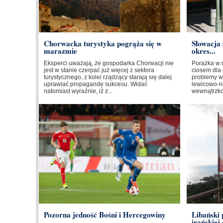
Chorwacka turystyka pogrąża się w
Słowacja 
marazmie
okres...
Eksperci uważają, że gospodarka Chorwacji nie
Porażka w 
jest w stanie czerpać już więcej z sektora
ciosem dla 
turystycznego, z kolei rządzący starają się dalej
problemy w
uprawiać propagandę sukcesu. Widać
lewicowo-na
natomiast wyraźnie, iż z...
wewnątrzkoa
Pozorna jedność Bośni i Hercegowiny
Libański
irańskiej 