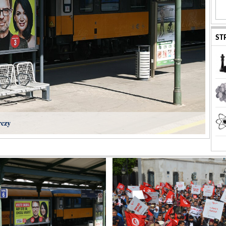
ST
rczy