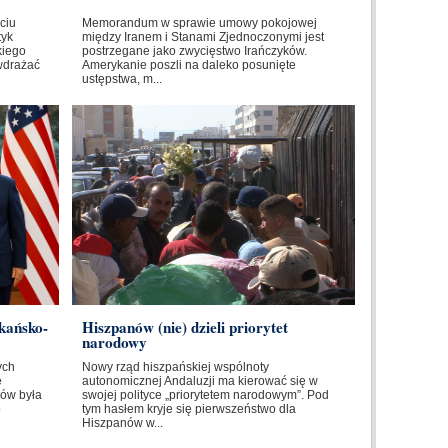
ciu
Memorandum w sprawie umowy pokojowej
tyk
między Iranem i Stanami Zjednoczonymi jest
kiego
postrzegane jako zwycięstwo Irańczyków.
wdrażać
Amerykanie poszli na daleko posunięte
ustępstwa, m...
kańsko-
Hiszpanów (nie) dzieli priorytet
narodowy
ych
Nowy rząd hiszpańskiej wspólnoty
e
autonomicznej Andaluzji ma kierować się w
ów była
swojej polityce „priorytetem narodowym”. Pod
o
tym hasłem kryje się pierwszeństwo dla
Hiszpanów w...