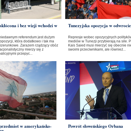
skłócona i bez wizji wchodzi w
Tunezyjska opozycja w odwrocie
niedawnym referendum jest dużym
Represje wobec opozycyjnych polityków
opozycji, która dodatkowo i tak ma
mediów w Tunezji przybierają na sile. 
izerunkowe. Zarazem rządzący obóz
Kais Saied musi mierzyć się obecnie nie
cjonalistyczny mierzy się z
swoimi przeciwnikami, ale również...
licyjnymi przepyc...
 przedmiot w amerykańsko-
Powrót słoweńskiego Orbana
gr...