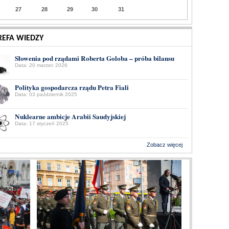
27
28
29
30
31
REFA WIEDZY
Słowenia pod rządami Roberta Goloba – próba bilansu
Data: 20 marzec 2026
Polityka gospodarcza rządu Petra Fiali
Data: 03 październik 2025
Nuklearne ambicje Arabii Saudyjskiej
Data: 17 styczeń 2025
Zobacz więcej