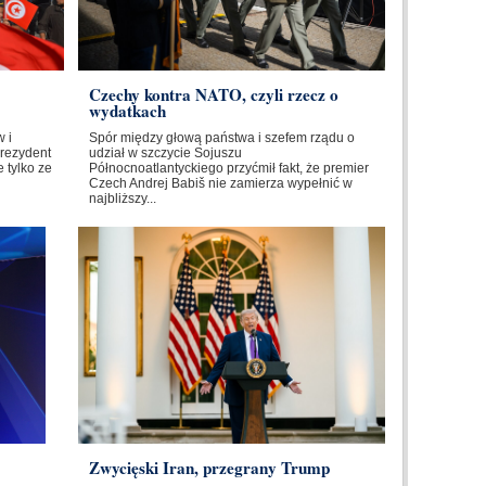
Czechy kontra NATO, czyli rzecz o
wydatkach
 i
Spór między głową państwa i szefem rządu o
Prezydent
udział w szczycie Sojuszu
 tylko ze
Północnoatlantyckiego przyćmił fakt, że premier
Czech Andrej Babiš nie zamierza wypełnić w
najbliższy...
Zwycięski Iran, przegrany Trump