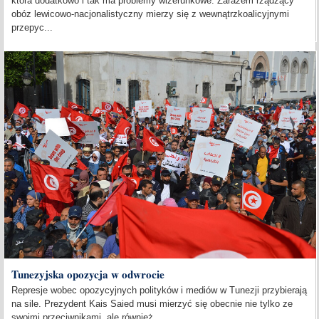
która dodatkowo i tak ma problemy wizerunkowe. Zarazem rządzący
obóz lewicowo-nacjonalistyczny mierzy się z wewnątrzkoalicyjnymi
przepyc...
Tunezyjska opozycja w odwrocie
Represje wobec opozycyjnych polityków i mediów w Tunezji przybierają
na sile. Prezydent Kais Saied musi mierzyć się obecnie nie tylko ze
swoimi przeciwnikami, ale również...