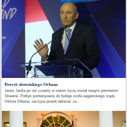
Powrót słoweńskiego Orbana
Janez Janša po raz czwarty w swoim życiu został nowym premierem
Słowenii. Polityk porównywany do byłego szefa węgierskiego rządu
Viktora Orbana, zaczyna powoli wdrażać za...