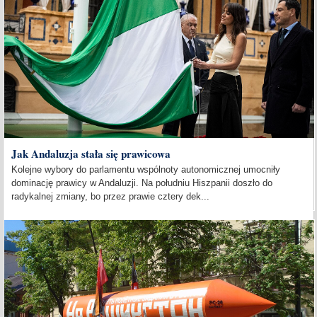
Jak Andaluzja stała się prawicowa
Kolejne wybory do parlamentu wspólnoty autonomicznej umocniły
dominację prawicy w Andaluzji. Na południu Hiszpanii doszło do
radykalnej zmiany, bo przez prawie cztery dek...