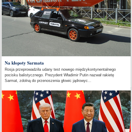
Na kłopoty Sarmata
Rosja przeprowadziła udany test nowego międzykontynentalnego
pocisku balistycznego. Prezydent Władimir Putin nazwał rakietę
Sarmat, zdolną do przenoszenia głowic jądrowyc...