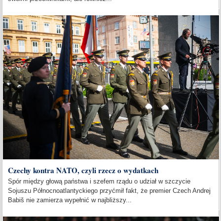
Czechy kontra NATO, czyli rzecz o wydatkach
Spór między głową państwa i szefem rządu o udział w szczycie
Sojuszu Północnoatlantyckiego przyćmił fakt, że premier Czech Andrej
Babiš nie zamierza wypełnić w najbliższy...