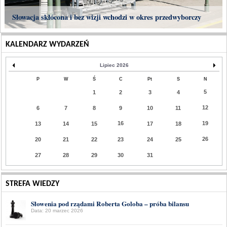
Słowacja skłócona i bez wizji wchodzi w okres przedwyborczy
KALENDARZ WYDARZEŃ
Lipiec 2026
P
W
Ś
C
Pt
S
N
5
1
2
3
4
12
6
7
8
9
10
11
16
19
13
14
15
17
18
26
20
21
22
23
24
25
27
28
29
30
31
STREFA WIEDZY
Słowenia pod rządami Roberta Goloba – próba bilansu
Data: 20 marzec 2026