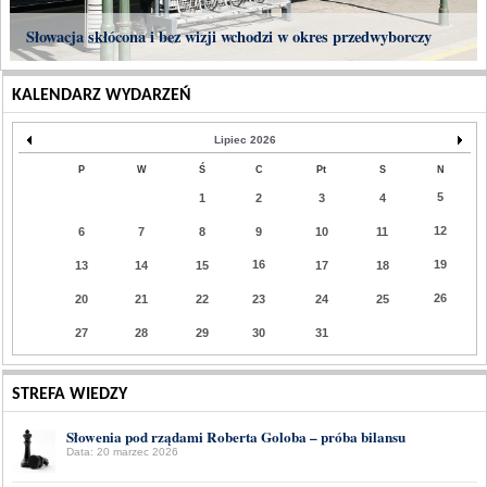
Słowacja skłócona i bez wizji wchodzi w okres przedwyborczy
KALENDARZ WYDARZEŃ
Lipiec 2026
P
W
Ś
C
Pt
S
N
5
1
2
3
4
12
6
7
8
9
10
11
16
19
13
14
15
17
18
26
20
21
22
23
24
25
27
28
29
30
31
STREFA WIEDZY
Słowenia pod rządami Roberta Goloba – próba bilansu
Data: 20 marzec 2026