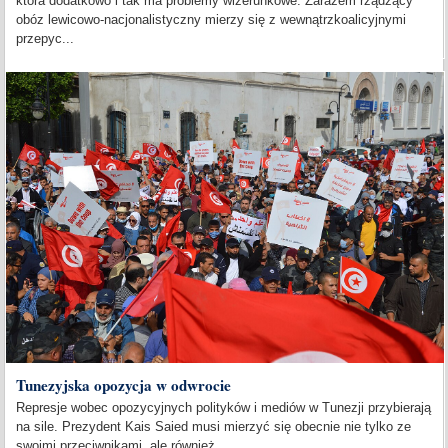
która dodatkowo i tak ma problemy wizerunkowe. Zarazem rządzący
obóz lewicowo-nacjonalistyczny mierzy się z wewnątrzkoalicyjnymi
przepyc...
Tunezyjska opozycja w odwrocie
Represje wobec opozycyjnych polityków i mediów w Tunezji przybierają
na sile. Prezydent Kais Saied musi mierzyć się obecnie nie tylko ze
swoimi przeciwnikami, ale również...