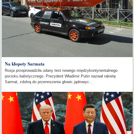
Na kłopoty Sarmata
Rosja przeprowadziła udany test nowego międzykontynentalnego
pocisku balistycznego. Prezydent Władimir Putin nazwał rakietę
Sarmat, zdolną do przenoszenia głowic jądrowyc...