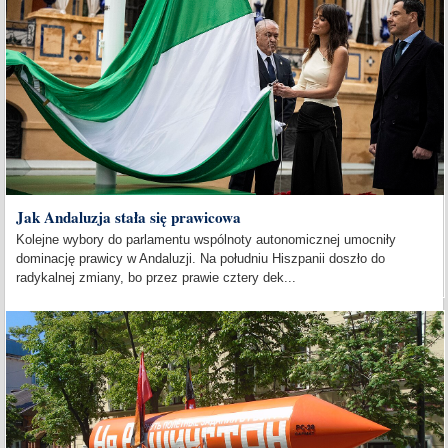
Jak Andaluzja stała się prawicowa
Kolejne wybory do parlamentu wspólnoty autonomicznej umocniły
dominację prawicy w Andaluzji. Na południu Hiszpanii doszło do
radykalnej zmiany, bo przez prawie cztery dek...