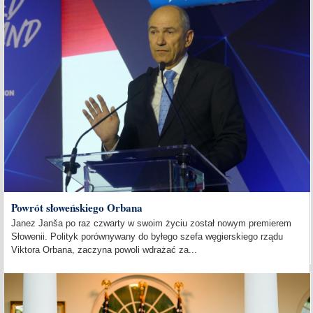
Powrót słoweńskiego Orbana
Janez Janša po raz czwarty w swoim życiu został nowym premierem
Słowenii. Polityk porównywany do byłego szefa węgierskiego rządu
Viktora Orbana, zaczyna powoli wdrażać za...