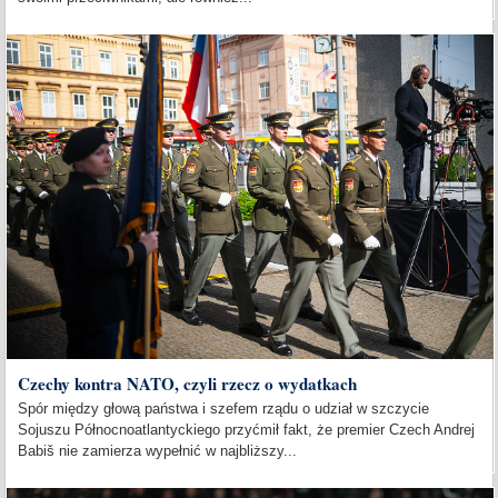
Czechy kontra NATO, czyli rzecz o wydatkach
Spór między głową państwa i szefem rządu o udział w szczycie
Sojuszu Północnoatlantyckiego przyćmił fakt, że premier Czech Andrej
Babiš nie zamierza wypełnić w najbliższy...