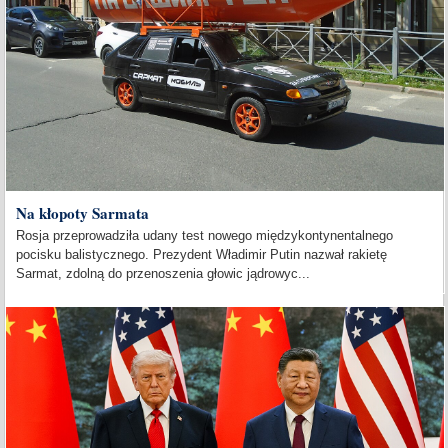
Na kłopoty Sarmata
Rosja przeprowadziła udany test nowego międzykontynentalnego
pocisku balistycznego. Prezydent Władimir Putin nazwał rakietę
Sarmat, zdolną do przenoszenia głowic jądrowyc...