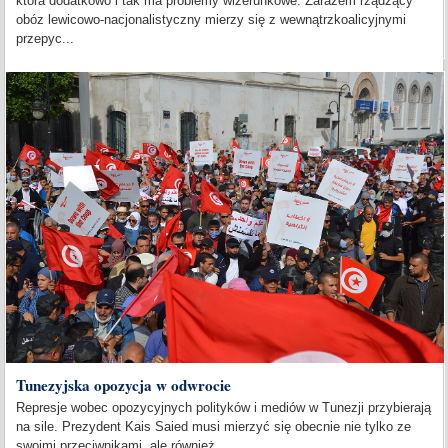
która dodatkowo i tak ma problemy wizerunkowe. Zarazem rządzący
obóz lewicowo-nacjonalistyczny mierzy się z wewnątrzkoalicyjnymi
przepyc...
Tunezyjska opozycja w odwrocie
Represje wobec opozycyjnych polityków i mediów w Tunezji przybierają
na sile. Prezydent Kais Saied musi mierzyć się obecnie nie tylko ze
swoimi przeciwnikami, ale również...