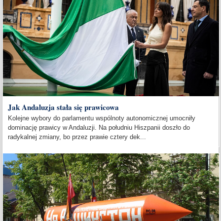
Jak Andaluzja stała się prawicowa
Kolejne wybory do parlamentu wspólnoty autonomicznej umocniły
dominację prawicy w Andaluzji. Na południu Hiszpanii doszło do
radykalnej zmiany, bo przez prawie cztery dek...