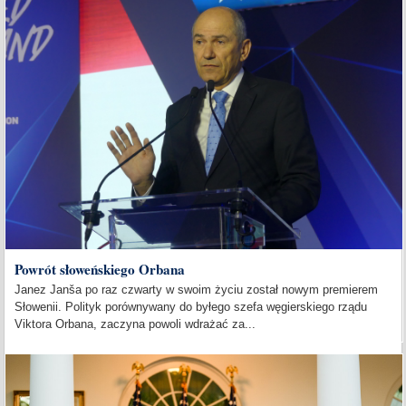
Powrót słoweńskiego Orbana
Janez Janša po raz czwarty w swoim życiu został nowym premierem
Słowenii. Polityk porównywany do byłego szefa węgierskiego rządu
Viktora Orbana, zaczyna powoli wdrażać za...