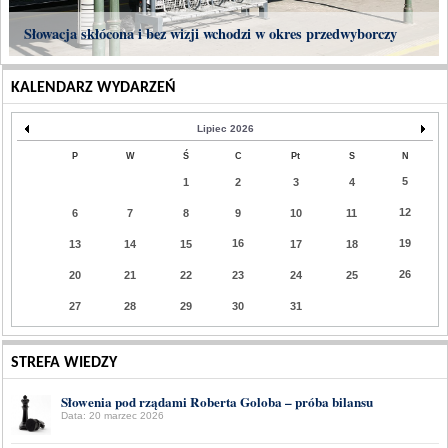
Słowacja skłócona i bez wizji wchodzi w okres przedwyborczy
KALENDARZ WYDARZEŃ
Lipiec 2026
P
W
Ś
C
Pt
S
N
5
1
2
3
4
12
6
7
8
9
10
11
16
19
13
14
15
17
18
26
20
21
22
23
24
25
27
28
29
30
31
STREFA WIEDZY
Słowenia pod rządami Roberta Goloba – próba bilansu
Data: 20 marzec 2026