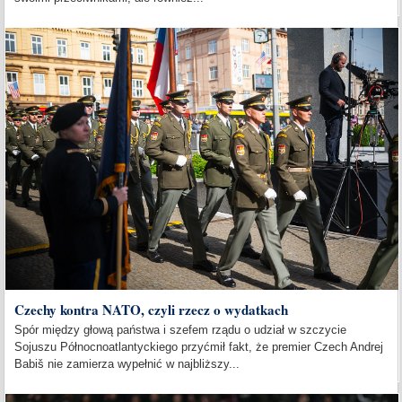
Czechy kontra NATO, czyli rzecz o wydatkach
Spór między głową państwa i szefem rządu o udział w szczycie
Sojuszu Północnoatlantyckiego przyćmił fakt, że premier Czech Andrej
Babiš nie zamierza wypełnić w najbliższy...