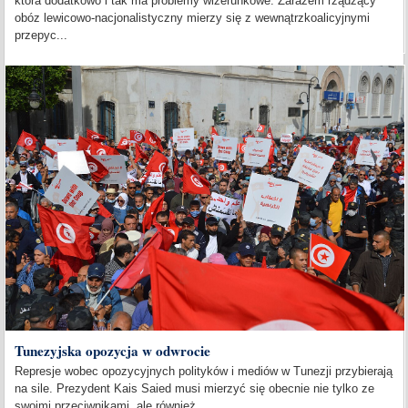
która dodatkowo i tak ma problemy wizerunkowe. Zarazem rządzący
obóz lewicowo-nacjonalistyczny mierzy się z wewnątrzkoalicyjnymi
przepyc...
Tunezyjska opozycja w odwrocie
Represje wobec opozycyjnych polityków i mediów w Tunezji przybierają
na sile. Prezydent Kais Saied musi mierzyć się obecnie nie tylko ze
swoimi przeciwnikami, ale również...