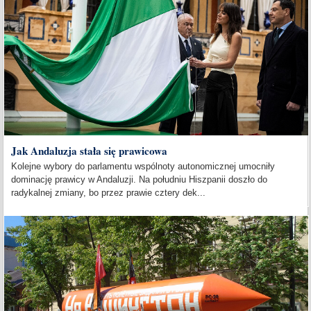
Jak Andaluzja stała się prawicowa
Kolejne wybory do parlamentu wspólnoty autonomicznej umocniły
dominację prawicy w Andaluzji. Na południu Hiszpanii doszło do
radykalnej zmiany, bo przez prawie cztery dek...