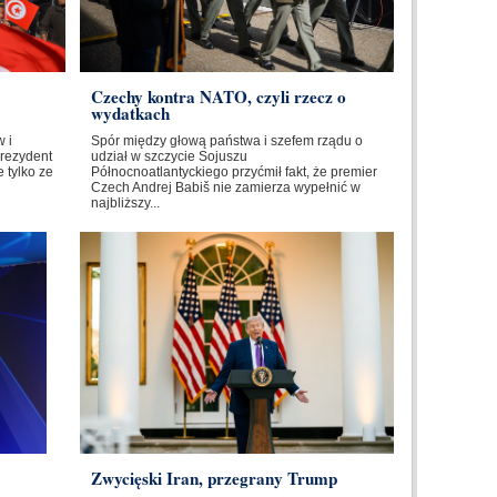
Czechy kontra NATO, czyli rzecz o
wydatkach
 i
Spór między głową państwa i szefem rządu o
Prezydent
udział w szczycie Sojuszu
 tylko ze
Północnoatlantyckiego przyćmił fakt, że premier
Czech Andrej Babiš nie zamierza wypełnić w
najbliższy...
Zwycięski Iran, przegrany Trump