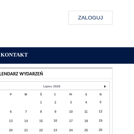
ZALOGUJ
KONTAKT
Wykonanie:
Delta Interactive
LENDARZ WYDARZEŃ
Lipiec 2026
P
W
Ś
C
Pt
S
N
5
1
2
3
4
12
6
7
8
9
10
11
16
19
13
14
15
17
18
26
20
21
22
23
24
25