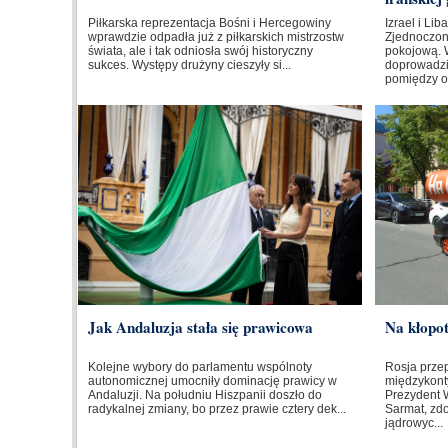
Piłkarska reprezentacja Bośni i Hercegowiny
Izrael i Li
wprawdzie odpadła już z piłkarskich mistrzostw
Zjednoczo
świata, ale i tak odniosła swój historyczny
pokojową. 
sukces. Występy drużyny cieszyły si...
doprowadzi
pomiędzy o
Jak Andaluzja stała się prawicowa
Na kłopo
Kolejne wybory do parlamentu wspólnoty
Rosja prze
autonomicznej umocniły dominację prawicy w
międzykont
Andaluzji. Na południu Hiszpanii doszło do
Prezydent W
radykalnej zmiany, bo przez prawie cztery dek...
Sarmat, zd
jądrowyc...