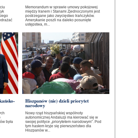
ciu
Memorandum w sprawie umowy pokojowej
tyk
między Iranem i Stanami Zjednoczonymi jest
kiego
postrzegane jako zwycięstwo Irańczyków.
wdrażać
Amerykanie poszli na daleko posunięte
ustępstwa, m...
kańsko-
Hiszpanów (nie) dzieli priorytet
narodowy
ych
Nowy rząd hiszpańskiej wspólnoty
e
autonomicznej Andaluzji ma kierować się w
ów była
swojej polityce „priorytetem narodowym”. Pod
o
tym hasłem kryje się pierwszeństwo dla
Hiszpanów w...