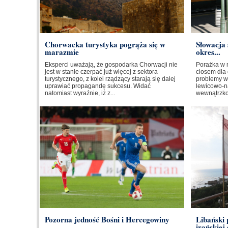
Chorwacka turystyka pogrąża się w
Słowacja 
marazmie
okres...
Eksperci uważają, że gospodarka Chorwacji nie
Porażka w 
jest w stanie czerpać już więcej z sektora
ciosem dla 
turystycznego, z kolei rządzący starają się dalej
problemy w
uprawiać propagandę sukcesu. Widać
lewicowo-na
natomiast wyraźnie, iż z...
wewnątrzkoa
Pozorna jedność Bośni i Hercegowiny
Libański
irańskiej 