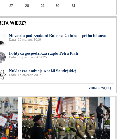
27
28
29
30
31
REFA WIEDZY
Słowenia pod rządami Roberta Goloba – próba bilansu
Data: 20 marzec 2026
Polityka gospodarcza rządu Petra Fiali
Data: 03 październik 2025
Nuklearne ambicje Arabii Saudyjskiej
Data: 17 styczeń 2025
Zobacz więcej