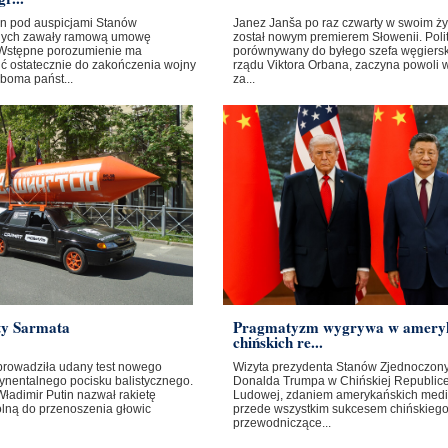
ban pod auspicjami Stanów
Janez Janša po raz czwarty w swoim ży
nych zawały ramową umowę
został nowym premierem Słowenii. Poli
Wstępne porozumienie ma
porównywany do byłego szefa węgiers
ć ostatecznie do zakończenia wojny
rządu Viktora Orbana, zaczyna powoli 
boma państ...
za...
ty Sarmata
Pragmatyzm wygrywa w amery
chińskich re...
prowadziła udany test nowego
Wizyta prezydenta Stanów Zjednoczon
ynentalnego pocisku balistycznego.
Donalda Trumpa w Chińskiej Republic
ładimir Putin nazwał rakietę
Ludowej, zdaniem amerykańskich medi
olną do przenoszenia głowic
przede wszystkim sukcesem chińskieg
przewodniczące...