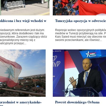
skłócona i bez wizji wchodzi w
Tunezyjska opozycja w odwrocie
niedawnym referendum jest dużym
Represje wobec opozycyjnych polityków
opozycji, która dodatkowo i tak ma
mediów w Tunezji przybierają na sile. 
izerunkowe. Zarazem rządzący obóz
Kais Saied musi mierzyć się obecnie nie
cjonalistyczny mierzy się z
swoimi przeciwnikami, ale również...
licyjnymi przepyc...
 przedmiot w amerykańsko-
Powrót słoweńskiego Orbana
gr...