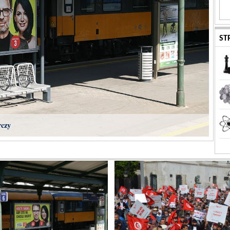
ST
rczy