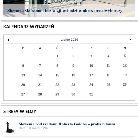
Słowacja skłócona i bez wizji wchodzi w okres przedwyborczy
KALENDARZ WYDARZEŃ
Lipiec 2026
P
W
Ś
C
Pt
S
N
5
1
2
3
4
12
6
7
8
9
10
11
16
19
13
14
15
17
18
26
20
21
22
23
24
25
27
28
29
30
31
STREFA WIEDZY
Słowenia pod rządami Roberta Goloba – próba bilansu
Data: 20 marzec 2026