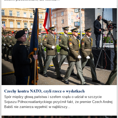
Czechy kontra NATO, czyli rzecz o wydatkach
Spór między głową państwa i szefem rządu o udział w szczycie
Sojuszu Północnoatlantyckiego przyćmił fakt, że premier Czech Andrej
Babiš nie zamierza wypełnić w najbliższy...