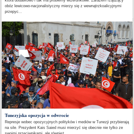
która dodatkowo i tak ma problemy wizerunkowe. Zarazem rządzący
obóz lewicowo-nacjonalistyczny mierzy się z wewnątrzkoalicyjnymi
przepyc...
Tunezyjska opozycja w odwrocie
Represje wobec opozycyjnych polityków i mediów w Tunezji przybierają
na sile. Prezydent Kais Saied musi mierzyć się obecnie nie tylko ze
swoimi przeciwnikami, ale również...