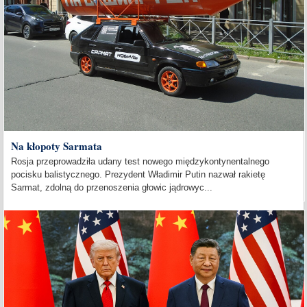
Na kłopoty Sarmata
Rosja przeprowadziła udany test nowego międzykontynentalnego
pocisku balistycznego. Prezydent Władimir Putin nazwał rakietę
Sarmat, zdolną do przenoszenia głowic jądrowyc...