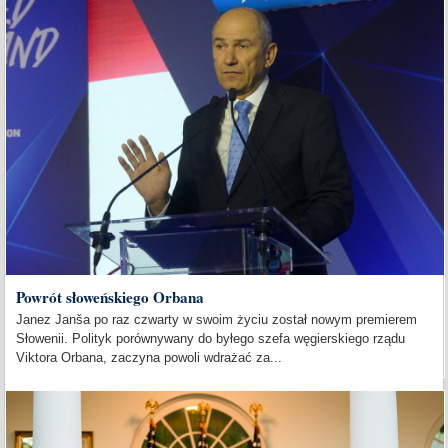
Powrót słoweńskiego Orbana
Janez Janša po raz czwarty w swoim życiu został nowym premierem
Słowenii. Polityk porównywany do byłego szefa węgierskiego rządu
Viktora Orbana, zaczyna powoli wdrażać za...