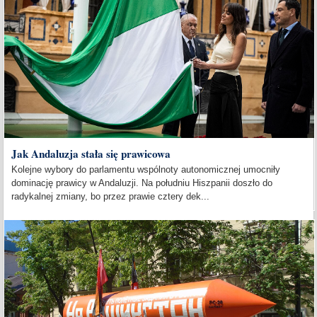
Jak Andaluzja stała się prawicowa
Kolejne wybory do parlamentu wspólnoty autonomicznej umocniły
dominację prawicy w Andaluzji. Na południu Hiszpanii doszło do
radykalnej zmiany, bo przez prawie cztery dek...