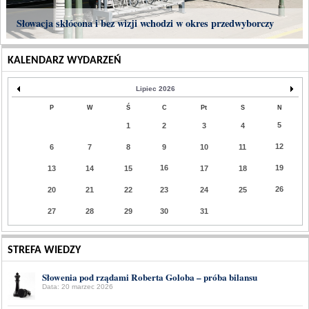
Słowacja skłócona i bez wizji wchodzi w okres przedwyborczy
KALENDARZ WYDARZEŃ
Lipiec 2026
P
W
Ś
C
Pt
S
N
5
1
2
3
4
12
6
7
8
9
10
11
16
19
13
14
15
17
18
26
20
21
22
23
24
25
27
28
29
30
31
STREFA WIEDZY
Słowenia pod rządami Roberta Goloba – próba bilansu
Data: 20 marzec 2026