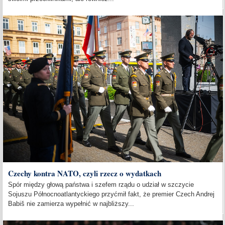
Czechy kontra NATO, czyli rzecz o wydatkach
Spór między głową państwa i szefem rządu o udział w szczycie
Sojuszu Północnoatlantyckiego przyćmił fakt, że premier Czech Andrej
Babiš nie zamierza wypełnić w najbliższy...