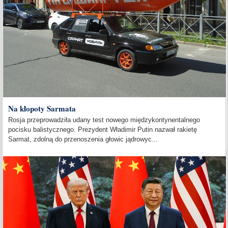
Na kłopoty Sarmata
Rosja przeprowadziła udany test nowego międzykontynentalnego
pocisku balistycznego. Prezydent Władimir Putin nazwał rakietę
Sarmat, zdolną do przenoszenia głowic jądrowyc...