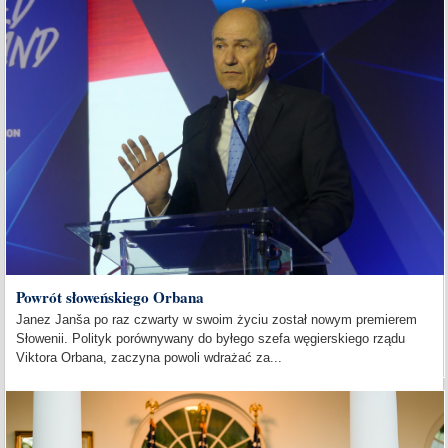
Powrót słoweńskiego Orbana
Janez Janša po raz czwarty w swoim życiu został nowym premierem
Słowenii. Polityk porównywany do byłego szefa węgierskiego rządu
Viktora Orbana, zaczyna powoli wdrażać za...