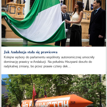
Jak Andaluzja stała się prawicowa
Kolejne wybory do parlamentu wspólnoty autonomicznej umocniły
dominację prawicy w Andaluzji. Na południu Hiszpanii doszło do
radykalnej zmiany, bo przez prawie cztery dek...