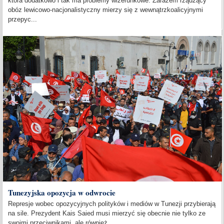
która dodatkowo i tak ma problemy wizerunkowe. Zarazem rządzący
obóz lewicowo-nacjonalistyczny mierzy się z wewnątrzkoalicyjnymi
przepyc...
Tunezyjska opozycja w odwrocie
Represje wobec opozycyjnych polityków i mediów w Tunezji przybierają
na sile. Prezydent Kais Saied musi mierzyć się obecnie nie tylko ze
swoimi przeciwnikami, ale również...