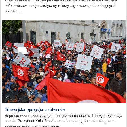
która dodatkowo i tak ma problemy wizerunkowe. Zarazem rządzący
obóz lewicowo-nacjonalistyczny mierzy się z wewnątrzkoalicyjnymi
przepyc...
Tunezyjska opozycja w odwrocie
Represje wobec opozycyjnych polityków i mediów w Tunezji przybierają
na sile. Prezydent Kais Saied musi mierzyć się obecnie nie tylko ze
swoimi przeciwnikami, ale również...