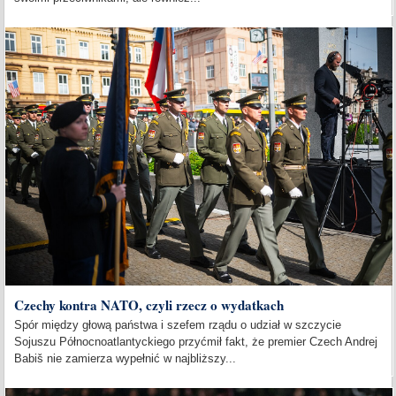
Czechy kontra NATO, czyli rzecz o wydatkach
Spór między głową państwa i szefem rządu o udział w szczycie
Sojuszu Północnoatlantyckiego przyćmił fakt, że premier Czech Andrej
Babiš nie zamierza wypełnić w najbliższy...