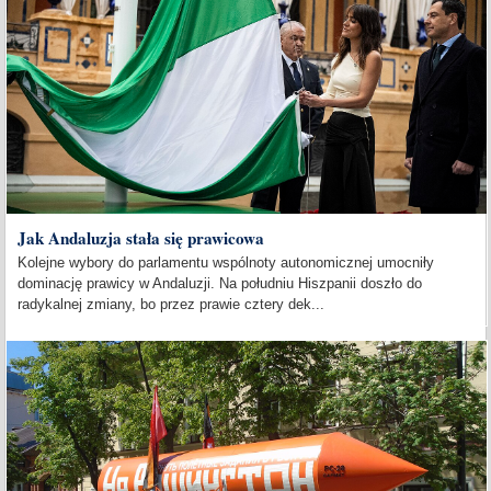
Jak Andaluzja stała się prawicowa
Kolejne wybory do parlamentu wspólnoty autonomicznej umocniły
dominację prawicy w Andaluzji. Na południu Hiszpanii doszło do
radykalnej zmiany, bo przez prawie cztery dek...