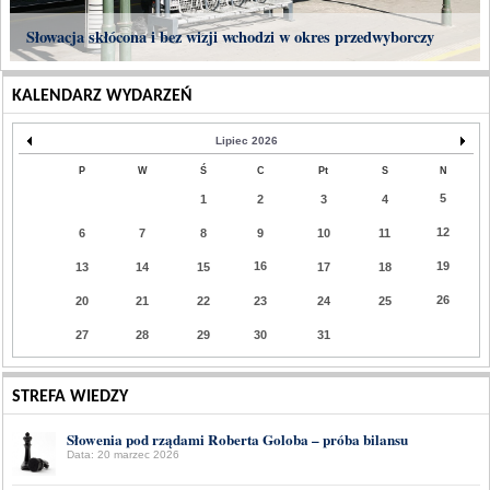
Słowacja skłócona i bez wizji wchodzi w okres przedwyborczy
KALENDARZ WYDARZEŃ
Lipiec 2026
P
W
Ś
C
Pt
S
N
5
1
2
3
4
12
6
7
8
9
10
11
16
19
13
14
15
17
18
26
20
21
22
23
24
25
27
28
29
30
31
STREFA WIEDZY
Słowenia pod rządami Roberta Goloba – próba bilansu
Data: 20 marzec 2026