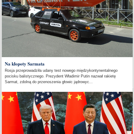
Na kłopoty Sarmata
Rosja przeprowadziła udany test nowego międzykontynentalnego
pocisku balistycznego. Prezydent Władimir Putin nazwał rakietę
Sarmat, zdolną do przenoszenia głowic jądrowyc...