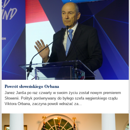
Powrót słoweńskiego Orbana
Janez Janša po raz czwarty w swoim życiu został nowym premierem
Słowenii. Polityk porównywany do byłego szefa węgierskiego rządu
Viktora Orbana, zaczyna powoli wdrażać za...