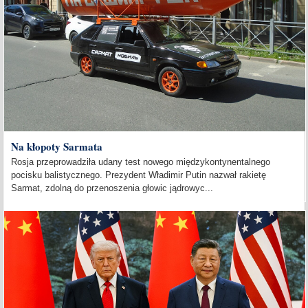
Na kłopoty Sarmata
Rosja przeprowadziła udany test nowego międzykontynentalnego
pocisku balistycznego. Prezydent Władimir Putin nazwał rakietę
Sarmat, zdolną do przenoszenia głowic jądrowyc...