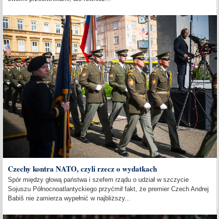
Czechy kontra NATO, czyli rzecz o wydatkach
Spór między głową państwa i szefem rządu o udział w szczycie
Sojuszu Północnoatlantyckiego przyćmił fakt, że premier Czech Andrej
Babiš nie zamierza wypełnić w najbliższy...