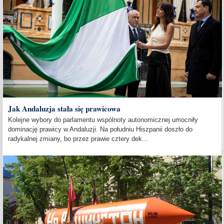
Jak Andaluzja stała się prawicowa
Kolejne wybory do parlamentu wspólnoty autonomicznej umocniły
dominację prawicy w Andaluzji. Na południu Hiszpanii doszło do
radykalnej zmiany, bo przez prawie cztery dek...