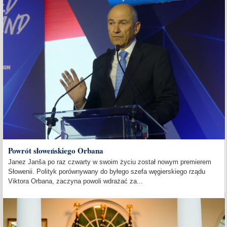
Powrót słoweńskiego Orbana
Janez Janša po raz czwarty w swoim życiu został nowym premierem
Słowenii. Polityk porównywany do byłego szefa węgierskiego rządu
Viktora Orbana, zaczyna powoli wdrażać za...