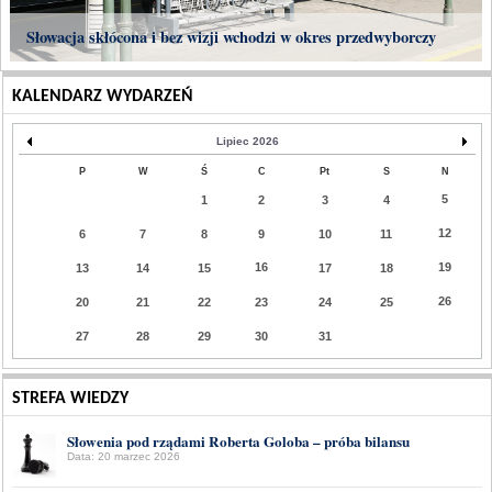
Słowacja skłócona i bez wizji wchodzi w okres przedwyborczy
KALENDARZ WYDARZEŃ
Lipiec 2026
P
W
Ś
C
Pt
S
N
5
1
2
3
4
12
6
7
8
9
10
11
16
19
13
14
15
17
18
26
20
21
22
23
24
25
27
28
29
30
31
STREFA WIEDZY
Słowenia pod rządami Roberta Goloba – próba bilansu
Data: 20 marzec 2026