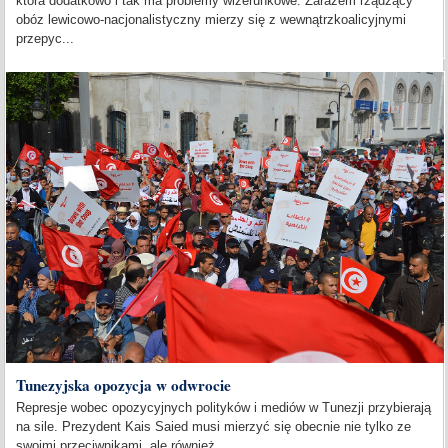
która dodatkowo i tak ma problemy wizerunkowe. Zarazem rządzący
obóz lewicowo-nacjonalistyczny mierzy się z wewnątrzkoalicyjnymi
przepyc...
Tunezyjska opozycja w odwrocie
Represje wobec opozycyjnych polityków i mediów w Tunezji przybierają
na sile. Prezydent Kais Saied musi mierzyć się obecnie nie tylko ze
swoimi przeciwnikami, ale również...