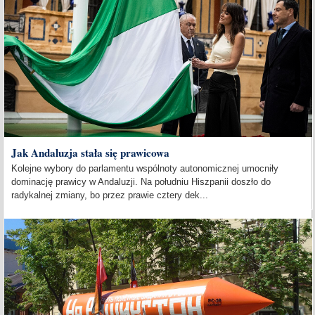
Jak Andaluzja stała się prawicowa
Kolejne wybory do parlamentu wspólnoty autonomicznej umocniły
dominację prawicy w Andaluzji. Na południu Hiszpanii doszło do
radykalnej zmiany, bo przez prawie cztery dek...