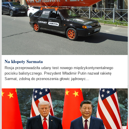
Na kłopoty Sarmata
Rosja przeprowadziła udany test nowego międzykontynentalnego
pocisku balistycznego. Prezydent Władimir Putin nazwał rakietę
Sarmat, zdolną do przenoszenia głowic jądrowyc...