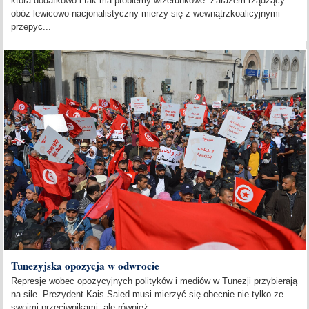
która dodatkowo i tak ma problemy wizerunkowe. Zarazem rządzący
obóz lewicowo-nacjonalistyczny mierzy się z wewnątrzkoalicyjnymi
przepyc...
Tunezyjska opozycja w odwrocie
Represje wobec opozycyjnych polityków i mediów w Tunezji przybierają
na sile. Prezydent Kais Saied musi mierzyć się obecnie nie tylko ze
swoimi przeciwnikami, ale również...