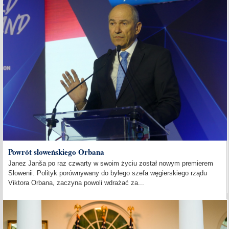
Powrót słoweńskiego Orbana
Janez Janša po raz czwarty w swoim życiu został nowym premierem
Słowenii. Polityk porównywany do byłego szefa węgierskiego rządu
Viktora Orbana, zaczyna powoli wdrażać za...