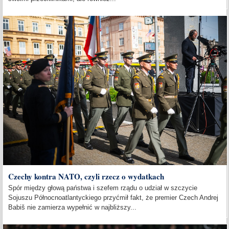
Czechy kontra NATO, czyli rzecz o wydatkach
Spór między głową państwa i szefem rządu o udział w szczycie
Sojuszu Północnoatlantyckiego przyćmił fakt, że premier Czech Andrej
Babiš nie zamierza wypełnić w najbliższy...