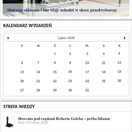
Słowacja skłócona i bez wizji wchodzi w okres przedwyborczy
KALENDARZ WYDARZEŃ
Lipiec 2026
P
W
Ś
C
Pt
S
N
5
1
2
3
4
12
6
7
8
9
10
11
16
19
13
14
15
17
18
26
20
21
22
23
24
25
27
28
29
30
31
STREFA WIEDZY
Słowenia pod rządami Roberta Goloba – próba bilansu
Data: 20 marzec 2026