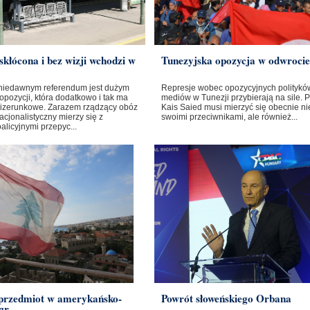
skłócona i bez wizji wchodzi w
Tunezyjska opozycja w odwrocie
niedawnym referendum jest dużym
Represje wobec opozycyjnych polityków
opozycji, która dodatkowo i tak ma
mediów w Tunezji przybierają na sile. 
izerunkowe. Zarazem rządzący obóz
Kais Saied musi mierzyć się obecnie nie
cjonalistyczny mierzy się z
swoimi przeciwnikami, ale również...
licyjnymi przepyc...
 przedmiot w amerykańsko-
Powrót słoweńskiego Orbana
gr...