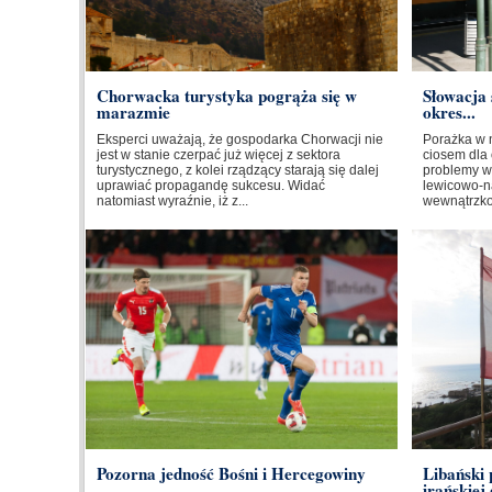
Chorwacka turystyka pogrąża się w
Słowacja 
marazmie
okres...
Eksperci uważają, że gospodarka Chorwacji nie
Porażka w 
jest w stanie czerpać już więcej z sektora
ciosem dla 
turystycznego, z kolei rządzący starają się dalej
problemy w
uprawiać propagandę sukcesu. Widać
lewicowo-na
natomiast wyraźnie, iż z...
wewnątrzkoa
Pozorna jedność Bośni i Hercegowiny
Libański
irańskiej 