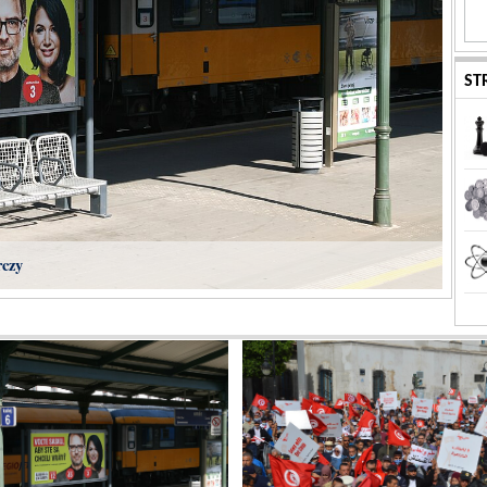
ST
rczy