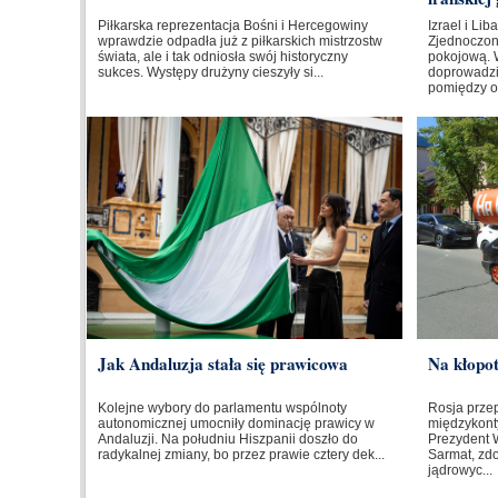
Piłkarska reprezentacja Bośni i Hercegowiny
Izrael i Li
wprawdzie odpadła już z piłkarskich mistrzostw
Zjednoczo
świata, ale i tak odniosła swój historyczny
pokojową. 
sukces. Występy drużyny cieszyły si...
doprowadzi
pomiędzy o
Jak Andaluzja stała się prawicowa
Na kłopo
Kolejne wybory do parlamentu wspólnoty
Rosja prze
autonomicznej umocniły dominację prawicy w
międzykont
Andaluzji. Na południu Hiszpanii doszło do
Prezydent W
radykalnej zmiany, bo przez prawie cztery dek...
Sarmat, zd
jądrowyc...