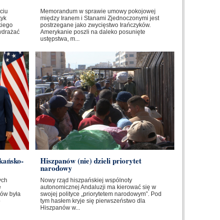
ciu
Memorandum w sprawie umowy pokojowej
tyk
między Iranem i Stanami Zjednoczonymi jest
kiego
postrzegane jako zwycięstwo Irańczyków.
wdrażać
Amerykanie poszli na daleko posunięte
ustępstwa, m...
kańsko-
Hiszpanów (nie) dzieli priorytet
narodowy
ych
Nowy rząd hiszpańskiej wspólnoty
e
autonomicznej Andaluzji ma kierować się w
ów była
swojej polityce „priorytetem narodowym”. Pod
o
tym hasłem kryje się pierwszeństwo dla
Hiszpanów w...