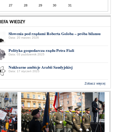
27
28
29
30
31
REFA WIEDZY
Słowenia pod rządami Roberta Goloba – próba bilansu
Data: 20 marzec 2026
Polityka gospodarcza rządu Petra Fiali
Data: 03 październik 2025
Nuklearne ambicje Arabii Saudyjskiej
Data: 17 styczeń 2025
Zobacz więcej