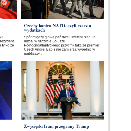
Czechy kontra NATO, czyli rzecz o
wydatkach
 i
Spór między głową państwa i szefem rządu o
Prezydent
udział w szczycie Sojuszu
 tylko ze
Północnoatlantyckiego przyćmił fakt, że premier
Czech Andrej Babiš nie zamierza wypełnić w
najbliższy...
Zwycięski Iran, przegrany Trump