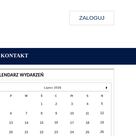
ZALOGUJ
KONTAKT
Wykonanie:
Delta Interactive
LENDARZ WYDARZEŃ
Lipiec 2026
P
W
Ś
C
Pt
S
N
5
1
2
3
4
12
6
7
8
9
10
11
16
19
13
14
15
17
18
26
20
21
22
23
24
25