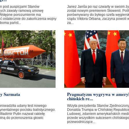
ban pod auspicjami Stanów
Janez Janša po raz czwarty w swoim ży
nych zawały ramową umowę
został nowym premierem Słowenii. Poli
Wstępne porozumienie ma
porównywany do byłego szefa węgiers
ć ostatecznie do zakończenia wojny
rządu Viktora Orbana, zaczyna powoli 
boma państ...
za...
ty Sarmata
Pragmatyzm wygrywa w amery
chińskich re...
prowadziła udany test nowego
Wizyta prezydenta Stanów Zjednoczon
ynentalnego pocisku balistycznego.
Donalda Trumpa w Chińskiej Republic
ładimir Putin nazwał rakietę
Ludowej, zdaniem amerykańskich medi
olną do przenoszenia głowic
przede wszystkim sukcesem chińskieg
przewodniczące...