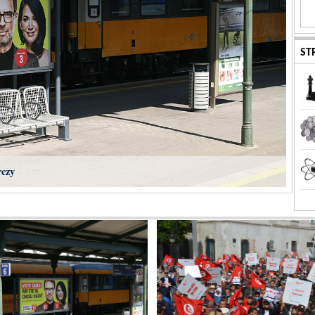
ST
rczy