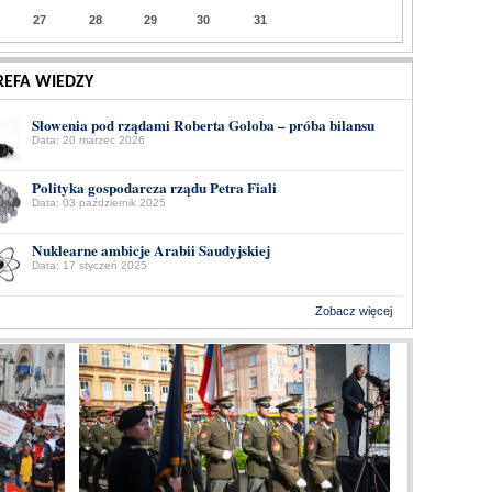
27
28
29
30
31
REFA WIEDZY
Słowenia pod rządami Roberta Goloba – próba bilansu
Data: 20 marzec 2026
Polityka gospodarcza rządu Petra Fiali
Data: 03 październik 2025
Nuklearne ambicje Arabii Saudyjskiej
Data: 17 styczeń 2025
Zobacz więcej