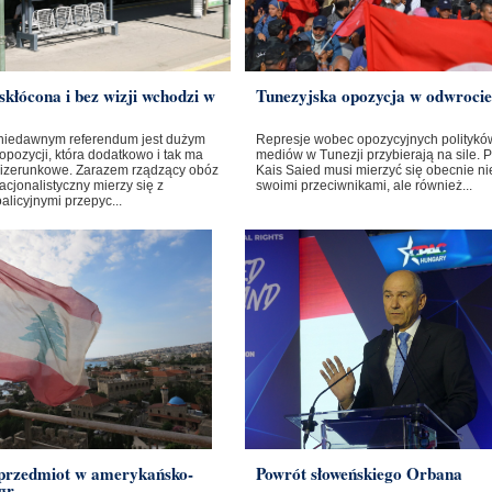
skłócona i bez wizji wchodzi w
Tunezyjska opozycja w odwrocie
niedawnym referendum jest dużym
Represje wobec opozycyjnych polityków
opozycji, która dodatkowo i tak ma
mediów w Tunezji przybierają na sile. 
izerunkowe. Zarazem rządzący obóz
Kais Saied musi mierzyć się obecnie nie
cjonalistyczny mierzy się z
swoimi przeciwnikami, ale również...
licyjnymi przepyc...
 przedmiot w amerykańsko-
Powrót słoweńskiego Orbana
gr...