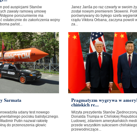
ban pod auspicjami Stanów
Janez Janša po raz czwarty w swoim ży
nych zawały ramową umowę
został nowym premierem Słowenii. Poli
Wstępne porozumienie ma
porównywany do byłego szefa węgiers
ć ostatecznie do zakończenia wojny
rządu Viktora Orbana, zaczyna powoli 
boma państ...
za...
ty Sarmata
Pragmatyzm wygrywa w amery
chińskich re...
prowadziła udany test nowego
Wizyta prezydenta Stanów Zjednoczon
ynentalnego pocisku balistycznego.
Donalda Trumpa w Chińskiej Republic
ładimir Putin nazwał rakietę
Ludowej, zdaniem amerykańskich medi
olną do przenoszenia głowic
przede wszystkim sukcesem chińskieg
przewodniczące...