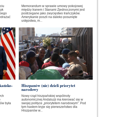
ciu
Memorandum w sprawie umowy pokojowej
tyk
między Iranem i Stanami Zjednoczonymi jest
kiego
postrzegane jako zwycięstwo Irańczyków.
wdrażać
Amerykanie poszli na daleko posunięte
ustępstwa, m...
kańsko-
Hiszpanów (nie) dzieli priorytet
narodowy
ych
Nowy rząd hiszpańskiej wspólnoty
e
autonomicznej Andaluzji ma kierować się w
ów była
swojej polityce „priorytetem narodowym”. Pod
o
tym hasłem kryje się pierwszeństwo dla
Hiszpanów w...