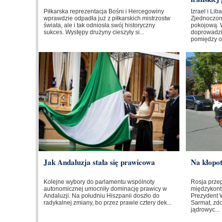
Piłkarska reprezentacja Bośni i Hercegowiny
Izrael i Li
wprawdzie odpadła już z piłkarskich mistrzostw
Zjednoczo
świata, ale i tak odniosła swój historyczny
pokojową. 
sukces. Występy drużyny cieszyły si...
doprowadzi
pomiędzy o
Jak Andaluzja stała się prawicowa
Na kłopo
Kolejne wybory do parlamentu wspólnoty
Rosja prze
autonomicznej umocniły dominację prawicy w
międzykont
Andaluzji. Na południu Hiszpanii doszło do
Prezydent W
radykalnej zmiany, bo przez prawie cztery dek...
Sarmat, zd
jądrowyc...