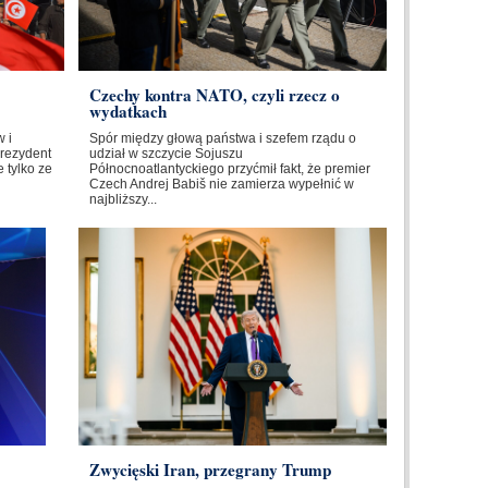
Czechy kontra NATO, czyli rzecz o
wydatkach
 i
Spór między głową państwa i szefem rządu o
Prezydent
udział w szczycie Sojuszu
 tylko ze
Północnoatlantyckiego przyćmił fakt, że premier
Czech Andrej Babiš nie zamierza wypełnić w
najbliższy...
Zwycięski Iran, przegrany Trump