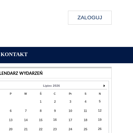
ZALOGUJ
KONTAKT
Wykonanie:
Delta Interactive
LENDARZ WYDARZEŃ
Lipiec 2026
P
W
Ś
C
Pt
S
N
5
1
2
3
4
12
6
7
8
9
10
11
16
19
13
14
15
17
18
26
20
21
22
23
24
25