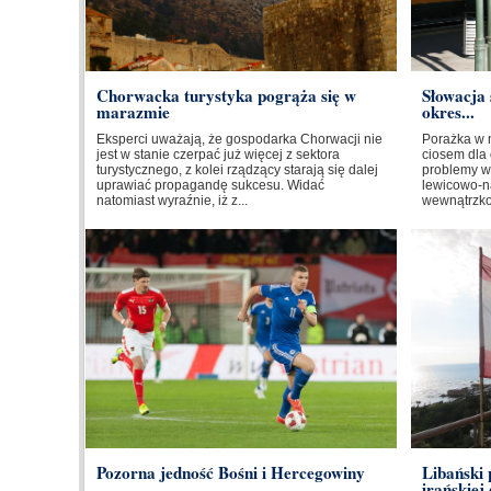
Chorwacka turystyka pogrąża się w
Słowacja 
marazmie
okres...
Eksperci uważają, że gospodarka Chorwacji nie
Porażka w 
jest w stanie czerpać już więcej z sektora
ciosem dla 
turystycznego, z kolei rządzący starają się dalej
problemy w
uprawiać propagandę sukcesu. Widać
lewicowo-na
natomiast wyraźnie, iż z...
wewnątrzkoa
Pozorna jedność Bośni i Hercegowiny
Libański
irańskiej 