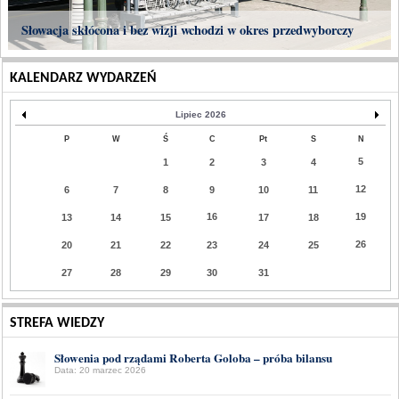
Słowacja skłócona i bez wizji wchodzi w okres przedwyborczy
KALENDARZ WYDARZEŃ
Lipiec 2026
P
W
Ś
C
Pt
S
N
5
1
2
3
4
12
6
7
8
9
10
11
16
19
13
14
15
17
18
26
20
21
22
23
24
25
27
28
29
30
31
STREFA WIEDZY
Słowenia pod rządami Roberta Goloba – próba bilansu
Data: 20 marzec 2026