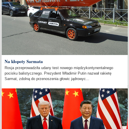
Na kłopoty Sarmata
Rosja przeprowadziła udany test nowego międzykontynentalnego
pocisku balistycznego. Prezydent Władimir Putin nazwał rakietę
Sarmat, zdolną do przenoszenia głowic jądrowyc...