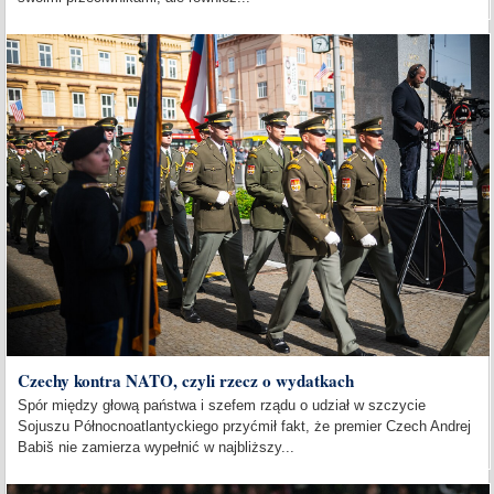
Czechy kontra NATO, czyli rzecz o wydatkach
Spór między głową państwa i szefem rządu o udział w szczycie
Sojuszu Północnoatlantyckiego przyćmił fakt, że premier Czech Andrej
Babiš nie zamierza wypełnić w najbliższy...