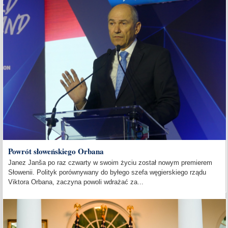
Powrót słoweńskiego Orbana
Janez Janša po raz czwarty w swoim życiu został nowym premierem
Słowenii. Polityk porównywany do byłego szefa węgierskiego rządu
Viktora Orbana, zaczyna powoli wdrażać za...