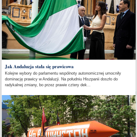
Jak Andaluzja stała się prawicowa
Kolejne wybory do parlamentu wspólnoty autonomicznej umocniły
dominację prawicy w Andaluzji. Na południu Hiszpanii doszło do
radykalnej zmiany, bo przez prawie cztery dek...