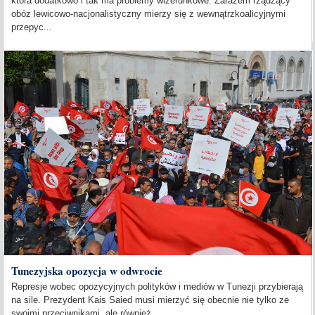
która dodatkowo i tak ma problemy wizerunkowe. Zarazem rządzący
obóz lewicowo-nacjonalistyczny mierzy się z wewnątrzkoalicyjnymi
przepyc...
Tunezyjska opozycja w odwrocie
Represje wobec opozycyjnych polityków i mediów w Tunezji przybierają
na sile. Prezydent Kais Saied musi mierzyć się obecnie nie tylko ze
swoimi przeciwnikami, ale również...