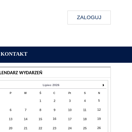
ZALOGUJ
KONTAKT
Wykonanie:
Delta Interactive
LENDARZ WYDARZEŃ
Lipiec 2026
P
W
Ś
C
Pt
S
N
5
1
2
3
4
12
6
7
8
9
10
11
16
19
13
14
15
17
18
26
20
21
22
23
24
25