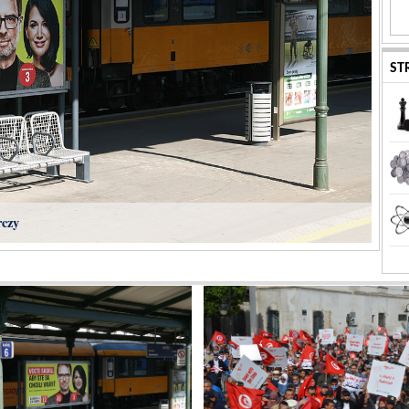
ST
rczy