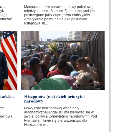
ciu
Memorandum w sprawie umowy pokojowej
tyk
między Iranem i Stanami Zjednoczonymi jest
kiego
postrzegane jako zwycięstwo Irańczyków.
wdrażać
Amerykanie poszli na daleko posunięte
ustępstwa, m...
kańsko-
Hiszpanów (nie) dzieli priorytet
narodowy
ych
Nowy rząd hiszpańskiej wspólnoty
e
autonomicznej Andaluzji ma kierować się w
ów była
swojej polityce „priorytetem narodowym”. Pod
o
tym hasłem kryje się pierwszeństwo dla
Hiszpanów w...