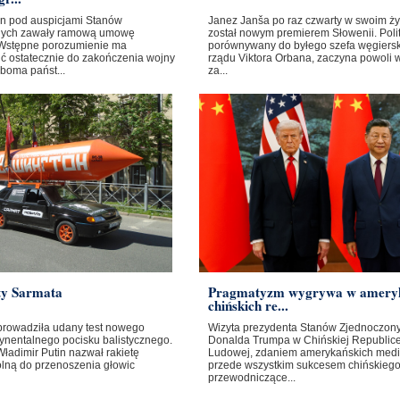
ban pod auspicjami Stanów
Janez Janša po raz czwarty w swoim ży
nych zawały ramową umowę
został nowym premierem Słowenii. Poli
Wstępne porozumienie ma
porównywany do byłego szefa węgiers
ć ostatecznie do zakończenia wojny
rządu Viktora Orbana, zaczyna powoli 
boma państ...
za...
ty Sarmata
Pragmatyzm wygrywa w amery
chińskich re...
prowadziła udany test nowego
Wizyta prezydenta Stanów Zjednoczon
ynentalnego pocisku balistycznego.
Donalda Trumpa w Chińskiej Republic
ładimir Putin nazwał rakietę
Ludowej, zdaniem amerykańskich medi
olną do przenoszenia głowic
przede wszystkim sukcesem chińskieg
przewodniczące...