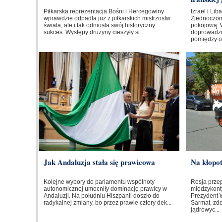
Piłkarska reprezentacja Bośni i Hercegowiny
Izrael i Li
wprawdzie odpadła już z piłkarskich mistrzostw
Zjednoczo
świata, ale i tak odniosła swój historyczny
pokojową. 
sukces. Występy drużyny cieszyły si...
doprowadzi
pomiędzy o
Jak Andaluzja stała się prawicowa
Na kłopo
Kolejne wybory do parlamentu wspólnoty
Rosja prze
autonomicznej umocniły dominację prawicy w
międzykont
Andaluzji. Na południu Hiszpanii doszło do
Prezydent W
radykalnej zmiany, bo przez prawie cztery dek...
Sarmat, zd
jądrowyc...