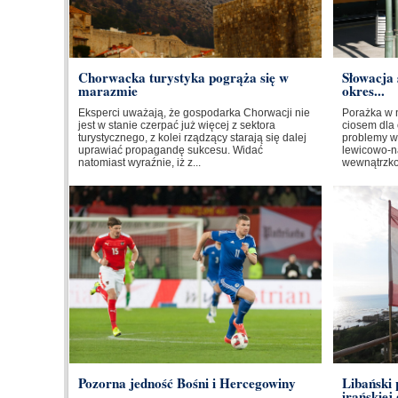
Chorwacka turystyka pogrąża się w
Słowacja 
marazmie
okres...
Eksperci uważają, że gospodarka Chorwacji nie
Porażka w 
jest w stanie czerpać już więcej z sektora
ciosem dla 
turystycznego, z kolei rządzący starają się dalej
problemy w
uprawiać propagandę sukcesu. Widać
lewicowo-na
natomiast wyraźnie, iż z...
wewnątrzkoa
Pozorna jedność Bośni i Hercegowiny
Libański
irańskiej 