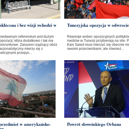
skłócona i bez wizji wchodzi w
Tunezyjska opozycja w odwrocie
niedawnym referendum jest dużym
Represje wobec opozycyjnych polityków
opozycji, która dodatkowo i tak ma
mediów w Tunezji przybierają na sile. 
izerunkowe. Zarazem rządzący obóz
Kais Saied musi mierzyć się obecnie nie
cjonalistyczny mierzy się z
swoimi przeciwnikami, ale również...
licyjnymi przepyc...
 przedmiot w amerykańsko-
Powrót słoweńskiego Orbana
gr...