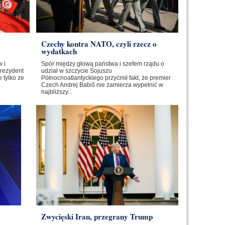
Czechy kontra NATO, czyli rzecz o
wydatkach
 i
Spór między głową państwa i szefem rządu o
Prezydent
udział w szczycie Sojuszu
 tylko ze
Północnoatlantyckiego przyćmił fakt, że premier
Czech Andrej Babiš nie zamierza wypełnić w
najbliższy...
Zwycięski Iran, przegrany Trump