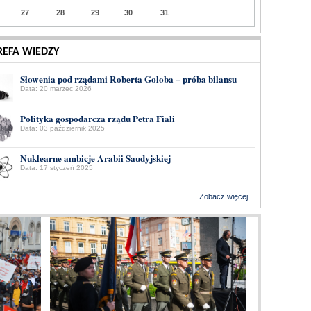
27
28
29
30
31
REFA WIEDZY
Słowenia pod rządami Roberta Goloba – próba bilansu
Data: 20 marzec 2026
Polityka gospodarcza rządu Petra Fiali
Data: 03 październik 2025
Nuklearne ambicje Arabii Saudyjskiej
Data: 17 styczeń 2025
Zobacz więcej