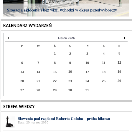
Słowacja skłócona i bez wizji wchodzi w okres przedwyborczy
KALENDARZ WYDARZEŃ
Lipiec 2026
P
W
Ś
C
Pt
S
N
5
1
2
3
4
12
6
7
8
9
10
11
16
19
13
14
15
17
18
26
20
21
22
23
24
25
27
28
29
30
31
STREFA WIEDZY
Słowenia pod rządami Roberta Goloba – próba bilansu
Data: 20 marzec 2026