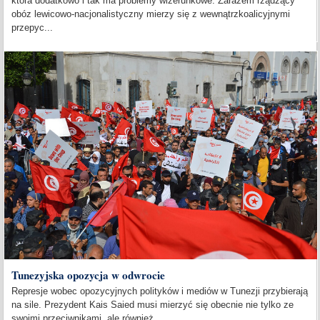
która dodatkowo i tak ma problemy wizerunkowe. Zarazem rządzący
obóz lewicowo-nacjonalistyczny mierzy się z wewnątrzkoalicyjnymi
przepyc...
Tunezyjska opozycja w odwrocie
Represje wobec opozycyjnych polityków i mediów w Tunezji przybierają
na sile. Prezydent Kais Saied musi mierzyć się obecnie nie tylko ze
swoimi przeciwnikami, ale również...