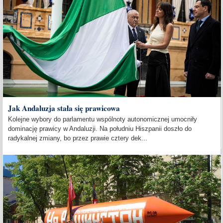
Jak Andaluzja stała się prawicowa
Kolejne wybory do parlamentu wspólnoty autonomicznej umocniły
dominację prawicy w Andaluzji. Na południu Hiszpanii doszło do
radykalnej zmiany, bo przez prawie cztery dek...