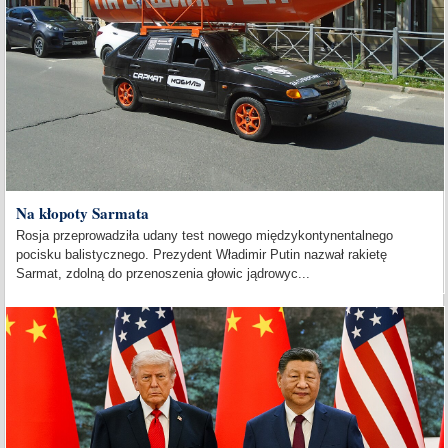
Na kłopoty Sarmata
Rosja przeprowadziła udany test nowego międzykontynentalnego
pocisku balistycznego. Prezydent Władimir Putin nazwał rakietę
Sarmat, zdolną do przenoszenia głowic jądrowyc...