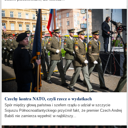
Czechy kontra NATO, czyli rzecz o wydatkach
Spór między głową państwa i szefem rządu o udział w szczycie
Sojuszu Północnoatlantyckiego przyćmił fakt, że premier Czech Andrej
Babiš nie zamierza wypełnić w najbliższy...