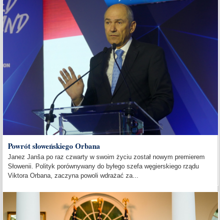
Powrót słoweńskiego Orbana
Janez Janša po raz czwarty w swoim życiu został nowym premierem
Słowenii. Polityk porównywany do byłego szefa węgierskiego rządu
Viktora Orbana, zaczyna powoli wdrażać za...