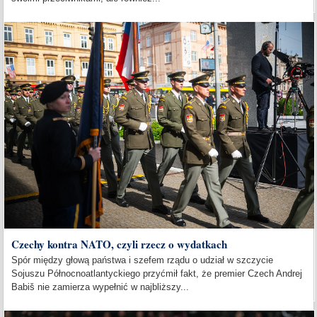
Czechy kontra NATO, czyli rzecz o wydatkach
Spór między głową państwa i szefem rządu o udział w szczycie
Sojuszu Północnoatlantyckiego przyćmił fakt, że premier Czech Andrej
Babiš nie zamierza wypełnić w najbliższy...