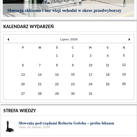
Słowacja skłócona i bez wizji wchodzi w okres przedwyborczy
KALENDARZ WYDARZEŃ
Lipiec 2026
P
W
Ś
C
Pt
S
N
5
1
2
3
4
12
6
7
8
9
10
11
16
19
13
14
15
17
18
26
20
21
22
23
24
25
27
28
29
30
31
STREFA WIEDZY
Słowenia pod rządami Roberta Goloba – próba bilansu
Data: 20 marzec 2026