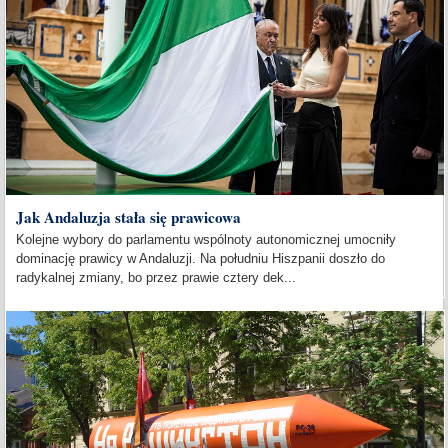
Jak Andaluzja stała się prawicowa
Kolejne wybory do parlamentu wspólnoty autonomicznej umocniły
dominację prawicy w Andaluzji. Na południu Hiszpanii doszło do
radykalnej zmiany, bo przez prawie cztery dek...