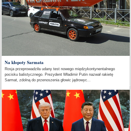
Na kłopoty Sarmata
Rosja przeprowadziła udany test nowego międzykontynentalnego
pocisku balistycznego. Prezydent Władimir Putin nazwał rakietę
Sarmat, zdolną do przenoszenia głowic jądrowyc...