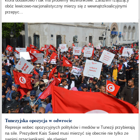
która dodatkowo i tak ma problemy wizerunkowe. Zarazem rządzący
obóz lewicowo-nacjonalistyczny mierzy się z wewnątrzkoalicyjnymi
przepyc...
Tunezyjska opozycja w odwrocie
Represje wobec opozycyjnych polityków i mediów w Tunezji przybierają
na sile. Prezydent Kais Saied musi mierzyć się obecnie nie tylko ze
swoimi przeciwnikami, ale również...