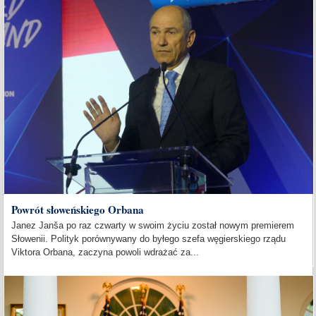
Powrót słoweńskiego Orbana
Janez Janša po raz czwarty w swoim życiu został nowym premierem
Słowenii. Polityk porównywany do byłego szefa węgierskiego rządu
Viktora Orbana, zaczyna powoli wdrażać za...