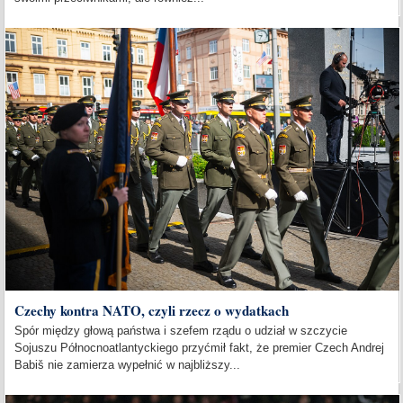
Czechy kontra NATO, czyli rzecz o wydatkach
Spór między głową państwa i szefem rządu o udział w szczycie
Sojuszu Północnoatlantyckiego przyćmił fakt, że premier Czech Andrej
Babiš nie zamierza wypełnić w najbliższy...