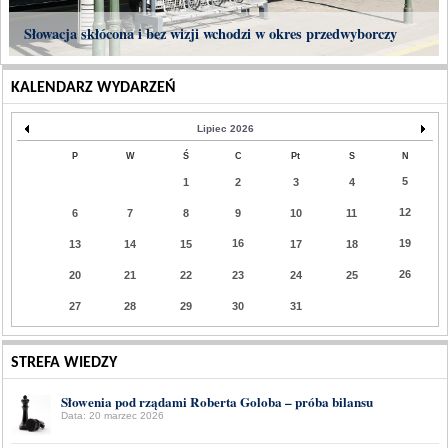
Słowacja skłócona i bez wizji wchodzi w okres przedwyborczy
KALENDARZ WYDARZEŃ
Lipiec 2026
P
W
Ś
C
Pt
S
N
5
1
2
3
4
12
6
7
8
9
10
11
16
19
13
14
15
17
18
26
20
21
22
23
24
25
27
28
29
30
31
STREFA WIEDZY
Słowenia pod rządami Roberta Goloba – próba bilansu
Data: 20 marzec 2026