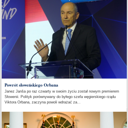
Powrót słoweńskiego Orbana
Janez Janša po raz czwarty w swoim życiu został nowym premierem
Słowenii. Polityk porównywany do byłego szefa węgierskiego rządu
Viktora Orbana, zaczyna powoli wdrażać za...