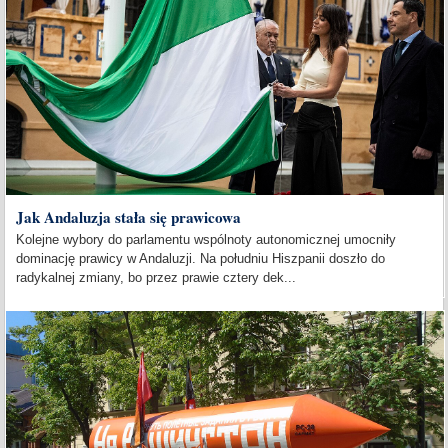
Jak Andaluzja stała się prawicowa
Kolejne wybory do parlamentu wspólnoty autonomicznej umocniły
dominację prawicy w Andaluzji. Na południu Hiszpanii doszło do
radykalnej zmiany, bo przez prawie cztery dek...