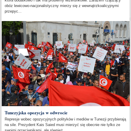
która dodatkowo i tak ma problemy wizerunkowe. Zarazem rządzący
obóz lewicowo-nacjonalistyczny mierzy się z wewnątrzkoalicyjnymi
przepyc...
Tunezyjska opozycja w odwrocie
Represje wobec opozycyjnych polityków i mediów w Tunezji przybierają
na sile. Prezydent Kais Saied musi mierzyć się obecnie nie tylko ze
swoimi przeciwnikami, ale również...