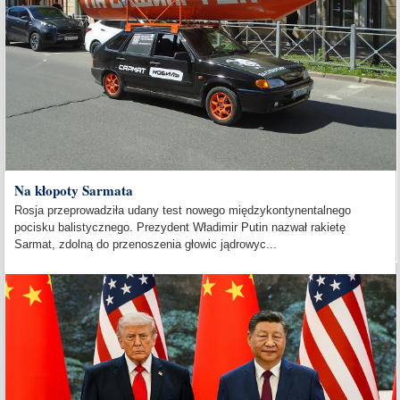
Na kłopoty Sarmata
Rosja przeprowadziła udany test nowego międzykontynentalnego
pocisku balistycznego. Prezydent Władimir Putin nazwał rakietę
Sarmat, zdolną do przenoszenia głowic jądrowyc...