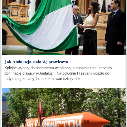
Jak Andaluzja stała się prawicowa
Kolejne wybory do parlamentu wspólnoty autonomicznej umocniły
dominację prawicy w Andaluzji. Na południu Hiszpanii doszło do
radykalnej zmiany, bo przez prawie cztery dek...