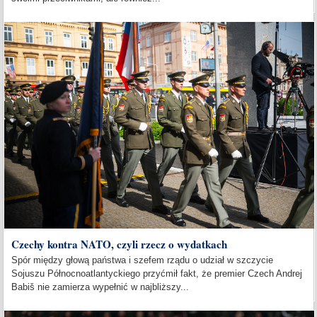
Czechy kontra NATO, czyli rzecz o wydatkach
Spór między głową państwa i szefem rządu o udział w szczycie
Sojuszu Północnoatlantyckiego przyćmił fakt, że premier Czech Andrej
Babiš nie zamierza wypełnić w najbliższy...