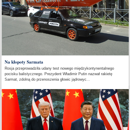
Na kłopoty Sarmata
Rosja przeprowadziła udany test nowego międzykontynentalnego
pocisku balistycznego. Prezydent Władimir Putin nazwał rakietę
Sarmat, zdolną do przenoszenia głowic jądrowyc...