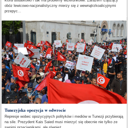
która dodatkowo i tak ma problemy wizerunkowe. Zarazem rządzący
obóz lewicowo-nacjonalistyczny mierzy się z wewnątrzkoalicyjnymi
przepyc...
Tunezyjska opozycja w odwrocie
Represje wobec opozycyjnych polityków i mediów w Tunezji przybierają
na sile. Prezydent Kais Saied musi mierzyć się obecnie nie tylko ze
swoimi przeciwnikami, ale również...