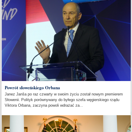
Powrót słoweńskiego Orbana
Janez Janša po raz czwarty w swoim życiu został nowym premierem
Słowenii. Polityk porównywany do byłego szefa węgierskiego rządu
Viktora Orbana, zaczyna powoli wdrażać za...