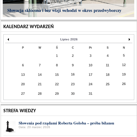
Słowacja skłócona i bez wizji wchodzi w okres przedwyborczy
KALENDARZ WYDARZEŃ
Lipiec 2026
P
W
Ś
C
Pt
S
N
5
1
2
3
4
12
6
7
8
9
10
11
16
19
13
14
15
17
18
26
20
21
22
23
24
25
27
28
29
30
31
STREFA WIEDZY
Słowenia pod rządami Roberta Goloba – próba bilansu
Data: 20 marzec 2026